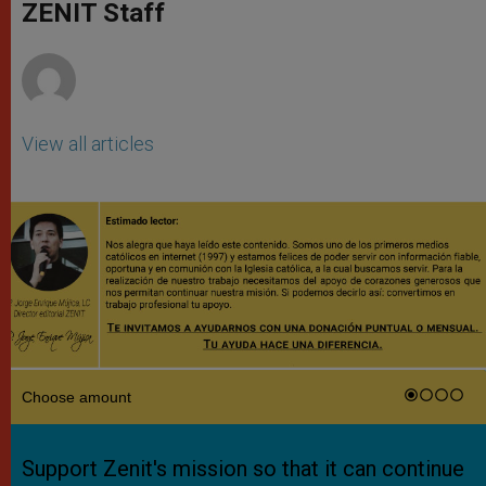
p
g
o
r
ZENIT Staff
p
e
k
r
View all articles