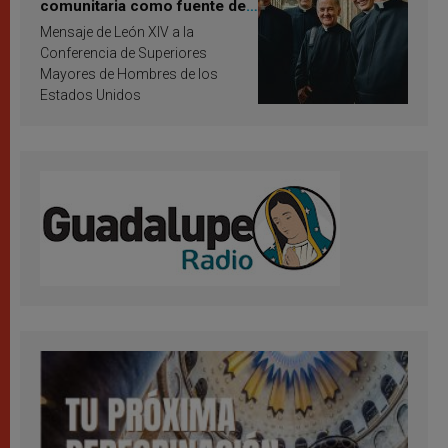
comunitaria como fuente de
inspiración y santificación
Mensaje de León XIV a la
Conferencia de Superiores
Mayores de Hombres de los
Estados Unidos