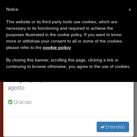
ES
Notice
×
x
Aviso importante
This website or its third party tools use cookies, which are
necessary to its functioning and required to achieve the
Del 27 de julio al 7 de agosto haremos la pausa
purposes illustrated in the cookie policy. If you want to know
Las poesías proféticas del joven
anual, aprovechando que en el periodo de verano
more or withdraw your consent to all or some of the cookies,
please refer to the
cookie policy
.
se generan menos informaciones y también el
polaco que llegaría a ser Papa
consumo de las mismas disminuye.
By closing this banner, scrolling this page, clicking a link or
continuing to browse otherwise, you agree to the use of cookies.
Retomamos el trabajo ordinario de las ediciones
Publicado en Italia la primera
en inglés y español de ZENIT el lunes 10 de
traducción de sus poemas de juventud
agosto.
SEPTIEMBRE 15, 2004 00:00
ZENIT STAFF
CIUDAD DEL
Gracias.
VATICANO
W
M
F
T
S
h
e
a
w
h
a
s
c
i
a
t
s
e
t
r
Entendido
Share this Entry
s
e
b
t
e