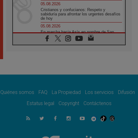
05.08.2026
Cristianos y confucianos: Respeto y
sabiduría para afrontar los urgentes desafíos
de hoy
05.08.2026
En marcha hacia Asís en nombre de San
Francisco, a la espera de León
05.08.2026
Venezuela, Padre Pagniello: "En medio del
dolor, una Iglesia que no se rinde"
05.08.2026
La Fuerza del "Círculo de Héroes" con el
Papa en la Audiencia General
05.08.2026
Nuncio en Ucrania: Preocupa escuchar a
quienes bendicen la guerra
Quiénes somos
FAQ
La Propiedad
Los servicios
Difusión
05.08.2026
Estatus legal
Copyright
Contáctenos
Ucrania: Ataque masivo en Kyiv durante la
noche
05.08.2026
Colombo: "La visita del Papa a Argentina
llevará un mensaje de paz y dignidad
humana"
05.08.2026