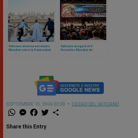
Vaticano anuncia encuentro
Vaticano acogerá el V
Mundial sobre la Fraternidad
Encuentro Mundial de
Humana 2025: el evento fue un
Movimientos Populares:
fracaso en 2024
contamos de qué se trata
SEPTIEMBRE 15, 2004 00:00
CIUDAD DEL VATICANO
W
M
F
T
S
h
e
a
w
h
a
s
c
i
a
t
s
e
t
r
Share this Entry
s
e
b
t
e
A
n
o
e