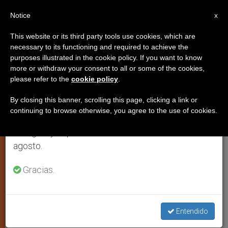
ES
Notice
×
x
Aviso importante
This website or its third party tools use cookies, which are
necessary to its functioning and required to achieve the
Del 27 de julio al 7 de agosto haremos la pausa
purposes illustrated in the cookie policy. If you want to know
El aumento de causas de nulidad
anual, aprovechando que en el periodo de verano
more or withdraw your consent to all or some of the cookies,
please refer to the
cookie policy
.
se generan menos informaciones y también el
matrimonial interpela a la Iglesia
consumo de las mismas disminuye.
By closing this banner, scrolling this page, clicking a link or
continuing to browse otherwise, you agree to the use of cookies.
Retomamos el trabajo ordinario de las ediciones
Expertos consideran que se necesita
en inglés y español de ZENIT el lunes 10 de
preparar mejor a los novios
agosto.
SEPTIEMBRE 19, 2004 00:00
ZENIT STAFF
ARTE Y
Gracias.
CULTURA
W
M
F
T
S
h
e
a
w
h
a
s
c
i
a
t
s
e
t
r
Entendido
Share this Entry
s
e
b
t
e