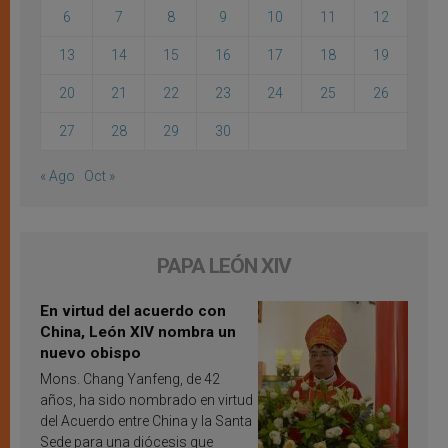
6
7
8
9
10
11
12
13
14
15
16
17
18
19
20
21
22
23
24
25
26
27
28
29
30
« Ago
Oct »
PAPA LEÓN XIV
En virtud del acuerdo con
China, León XIV nombra un
nuevo obispo
Mons. Chang Yanfeng, de 42
años, ha sido nombrado en virtud
del Acuerdo entre China y la Santa
Sede para una diócesis que