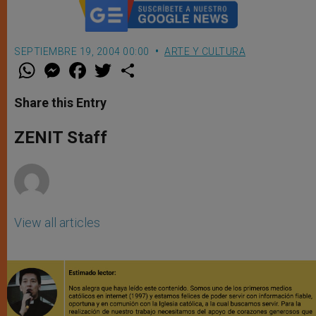
SEPTIEMBRE 19, 2004 00:00
ARTE Y CULTURA
W
M
F
T
S
h
e
a
w
h
a
s
c
i
a
t
s
e
t
r
Share this Entry
s
e
b
t
e
A
n
o
e
p
g
o
r
ZENIT Staff
p
e
k
r
View all articles