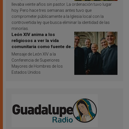
llevaba veinte años sin pastor. La ordenación tuvo lugar
hoy. Pero hace tres semanas antes tuvo que
comprometer públicamente a la Iglesia local con la
controvertida ley que busca eliminar la identidad de las
minorías.
León XIV anima a los
religiosos a ver la vida
comunitaria como fuente de
inspiración y santificación
Mensaje de León XIV a la
Conferencia de Superiores
Mayores de Hombres de los
Estados Unidos