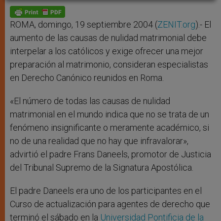
A
n
o
e
p
g
o
r
p
e
k
r
ROMA, domingo, 19 septiembre 2004 (
ZENIT.org
).- El
aumento de las causas de nulidad matrimonial debe
interpelar a los católicos y exige ofrecer una mejor
preparación al matrimonio, consideran especialistas
en Derecho Canónico reunidos en Roma.
«El número de todas las causas de nulidad
matrimonial en el mundo indica que no se trata de un
fenómeno insignificante o meramente académico, si
no de una realidad que no hay que infravalorar»,
advirtió el padre Frans Daneels, promotor de Justicia
del Tribunal Supremo de la Signatura Apostólica.
El padre Daneels era uno de los participantes en el
Curso de actualización para agentes de derecho que
terminó el sábado en la
Universidad Pontificia de la