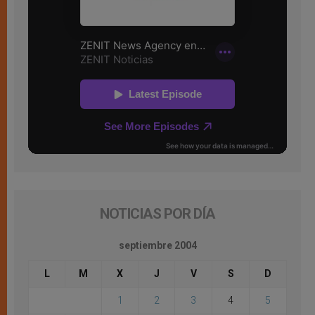
NOTICIAS POR DÍA
septiembre 2004
L
M
X
J
V
S
D
1
2
3
4
5