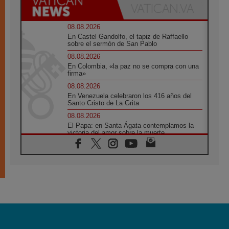
08.08.2026
En Castel Gandolfo, el tapiz de Raffaello
sobre el sermón de San Pablo
08.08.2026
En Colombia, «la paz no se compra con una
firma»
08.08.2026
En Venezuela celebraron los 416 años del
Santo Cristo de La Grita
08.08.2026
El Papa: en Santa Ágata contemplamos la
victoria del amor sobre la muerte
08.08.2026
León XIV visitará el Santuario de la Madre
del Buen Consejo de Genazzano
07.08.2026
Filipinas: el Vicariato Apostólico de Calapán
se convierte en diócesis
07.08.2026
Honduras: Los desplazados invisibles de una
crisis olvidada