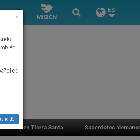
ES
×
MISIÓN
hando
ambién
pañol de
tendido
Santa
Sacerdotes alemanes fieles al Papa contes