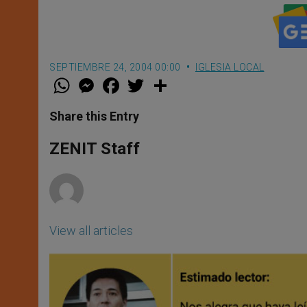
SEPTIEMBRE 24, 2004 00:00
IGLESIA LOCAL
W
M
F
T
S
h
e
a
w
h
a
s
c
i
a
t
s
e
t
r
Share this Entry
s
e
b
t
e
A
n
o
e
p
g
o
r
ZENIT Staff
p
e
k
r
View all articles