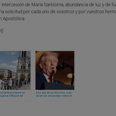
r intercesión de María Santísima, abundancia de luz y de fu
na solicitud por cada uno de vosotros y por vuestros herm
n Apostólica.
t]
ral de Notre Dame en
A un año de su elección, esto
 supera a Museo de
dicen las encuestas sobre el
e en número de
apoyo católico a Trump en USA
ntes: estas son las cifras
y a su política migratoria