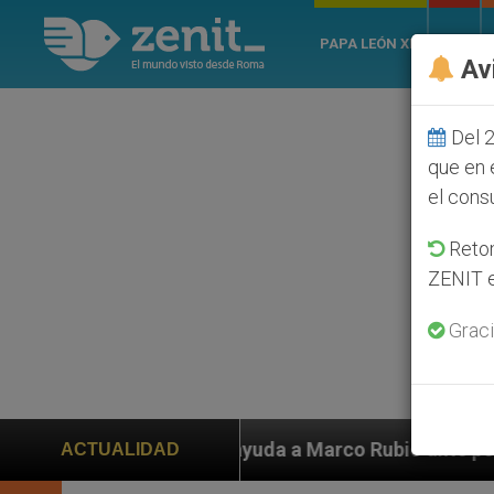
PAPA LEÓN XIV
ROMA
Av
Del 2
que en 
el cons
Retom
ZENIT e
Graci
iden ayuda a Marco Rubio ante persecución de colonos 
ACTUALIDAD