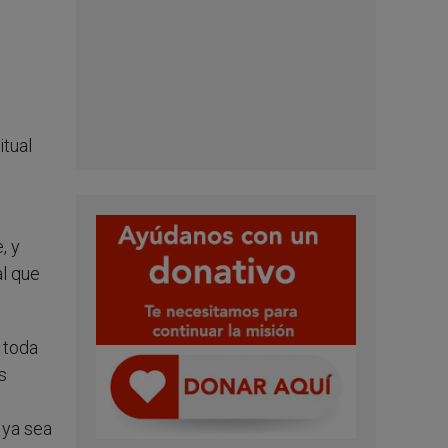
itual
, y
al que
 toda
s
 ya sea