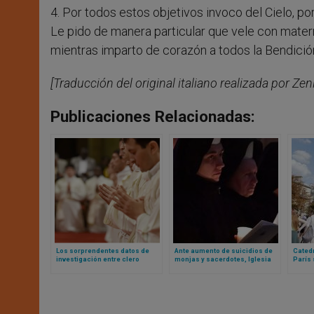
4. Por todos estos objetivos invoco del Cielo, po
Le pido de manera particular que vele con mater
mientras imparto de corazón a todos la Bendició
[Traducción del original italiano realizada por Zeni
Publicaciones Relacionadas:
Los sorprendentes datos de
Ante aumento de suicidios de
Cated
investigación entre clero
monjas y sacerdotes, Iglesia
París
francés: entre más jóvenes,
católica en India lanza
Louvr
más conservadores… y felices
ministerio de sanación y salud
visita
mental