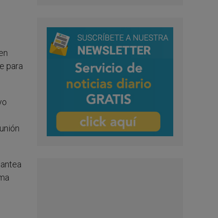
en
e para
yo
munión
lantea
sma