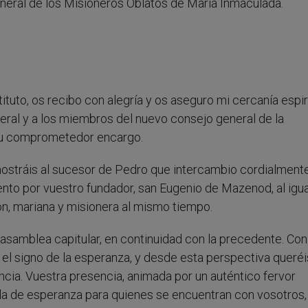
General de los Misioneros Oblatos de María Inmaculada.
ituto, os recibo con alegría y os aseguro mi cercanía espir
eneral y a los miembros del nuevo consejo general de la
 su comprometedor encargo.
mostráis al sucesor de Pedro que intercambio cordialmente
nto por vuestro fundador, san Eugenio de Mazenod, al igu
ón, mariana y misionera al mismo tiempo.
 asamblea capitular, en continuidad con la precedente. Con
n el signo de la esperanza, y desde esta perspectiva queréi
ncia. Vuestra presencia, animada por un auténtico fervor
illa de esperanza para quienes se encuentran con vosotros,