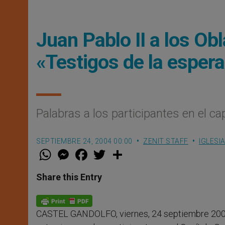
Juan Pablo II a los Ob
«Testigos de la esper
Palabras a los participantes en el ca
SEPTIEMBRE 24, 2004 00:00
ZENIT STAFF
IGLESI
W
M
F
T
S
h
e
a
w
h
a
s
c
i
a
t
s
e
t
r
Share this Entry
s
e
b
t
e
A
n
o
e
p
g
o
r
p
e
k
CASTEL GANDOLFO, viernes, 24 septiembre 200
r