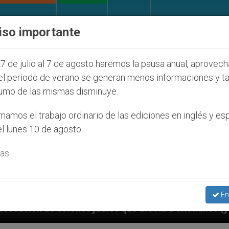
IGLESIA Y MUNDO
DOCUMENTOS
DONATIVOS
iso importante
7 de julio al 7 de agosto haremos la pausa anual, aprovec
el periodo de verano se generan menos informaciones y t
umo de las mismas disminuye.
amos el trabajo ordinario de las ediciones en inglés y es
l lunes 10 de agosto.
as.
En
judíos que afecta a cristianos (y no sólo) en Tierra 