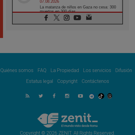
07.08.2026
La matanza de niños en Gaza no cesa: 300
muertos en 300 días
07.08.2026
Tagle: La guerra desfigura el mundo, solo la
revelación de Dios lo transfigura
07.08.2026
Presentada la Trienal de Arte de las
Universidades Católicas: «Exercises in
Empathy»
07.08.2026
Fortunatus Nwachukwu: la comunicación
como misión al servicio del Evangelio
Quiénes somos
FAQ
La Propiedad
Los servicios
Difusión
07.08.2026
Estatus legal
Copyright
Contáctenos
SIGNIS 2026, dar voz a las religiosas en el
espacio público
07.08.2026
Lanzan un proyecto de empoderamiento
digital para mujeres líderes en África
07.08.2026
Programa oficial del Viaje Apostólico del
Papa León XIV a Francia
Copyright © 2026 ZENIT. All Rights Reserved.