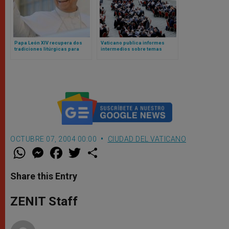
Papa León XIV recupera dos
Vaticano publica informes
tradiciones litúrgicas para
intermedios sobre temas
Navidad
controvertidos derivados del
anterior sínodo sobre
sinodalidad
OCTUBRE 07, 2004 00:00
CIUDAD DEL VATICANO
W
M
F
T
S
h
e
a
w
h
a
s
c
i
a
t
s
e
t
r
Share this Entry
s
e
b
t
e
A
n
o
e
p
g
o
r
ZENIT Staff
p
e
k
r