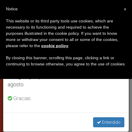
ES
Notice
×
x
Aviso importante
This website or its third party tools use cookies, which are
necessary to its functioning and required to achieve the
Del 27 de julio al 7 de agosto haremos la pausa
purposes illustrated in the cookie policy. If you want to know
Juan Pablo II acepta la renuncia
anual, aprovechando que en el periodo de verano
more or withdraw your consent to all or some of the cookies,
please refer to the
cookie policy
.
se generan menos informaciones y también el
del obispo de Sankt Pölten
consumo de las mismas disminuye.
(Austria)
By closing this banner, scrolling this page, clicking a link or
continuing to browse otherwise, you agree to the use of cookies.
Retomamos el trabajo ordinario de las ediciones
en inglés y español de ZENIT el lunes 10 de
Tras el escándalo que se verificó en el
agosto.
seminario de la diócesis
Gracias.
OCTUBRE 07, 2004 00:00
ZENIT STAFF
CIUDAD DEL
VATICANO
W
M
F
T
S
Entendido
h
e
a
w
h
a
s
c
i
a