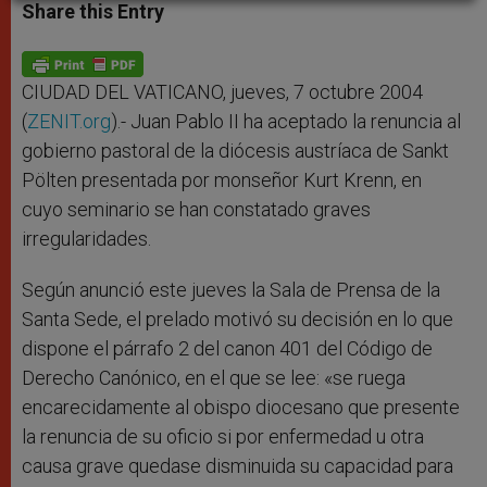
t
s
e
t
r
Share this Entry
s
e
b
t
e
A
n
o
e
p
g
o
r
p
e
k
r
CIUDAD DEL VATICANO, jueves, 7 octubre 2004
(
ZENIT.org
).- Juan Pablo II ha aceptado la renuncia al
gobierno pastoral de la diócesis austríaca de Sankt
Pölten presentada por monseñor Kurt Krenn, en
cuyo seminario se han constatado graves
irregularidades.
Según anunció este jueves la Sala de Prensa de la
Santa Sede, el prelado motivó su decisión en lo que
dispone el párrafo 2 del canon 401 del Código de
Derecho Canónico, en el que se lee: «se ruega
encarecidamente al obispo diocesano que presente
la renuncia de su oficio si por enfermedad u otra
causa grave quedase disminuida su capacidad para