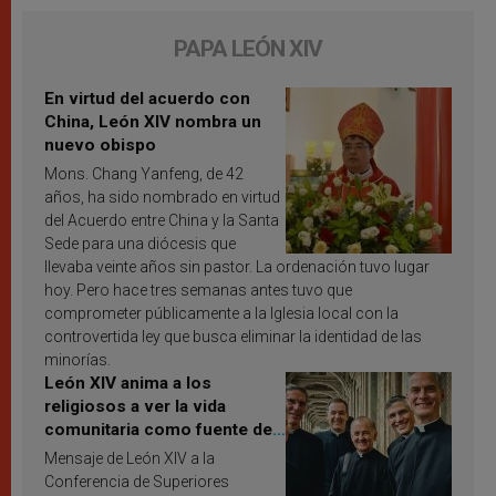
PAPA LEÓN XIV
En virtud del acuerdo con
China, León XIV nombra un
nuevo obispo
Mons. Chang Yanfeng, de 42
años, ha sido nombrado en virtud
del Acuerdo entre China y la Santa
Sede para una diócesis que
llevaba veinte años sin pastor. La ordenación tuvo lugar
hoy. Pero hace tres semanas antes tuvo que
comprometer públicamente a la Iglesia local con la
controvertida ley que busca eliminar la identidad de las
minorías.
León XIV anima a los
religiosos a ver la vida
comunitaria como fuente de
inspiración y santificación
Mensaje de León XIV a la
Conferencia de Superiores