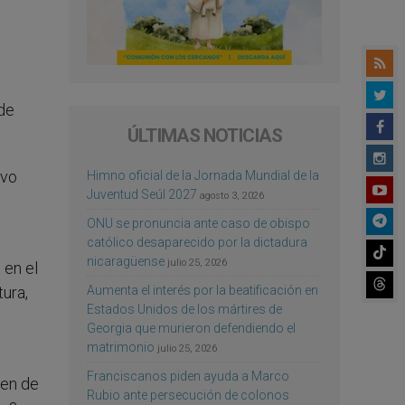
o
 de
ÚLTIMAS NOTICIAS
avo
Himno oficial de la Jornada Mundial de la
Juventud Seúl 2027
agosto 3, 2026
ONU se pronuncia ante caso de obispo
católico desaparecido por la dictadura
nicaragüense
julio 25, 2026
 en el
Aumenta el interés por la beatificación en
ura,
Estados Unidos de los mártires de
Georgia que murieron defendiendo el
matrimonio
julio 25, 2026
Franciscanos piden ayuda a Marco
den de
Rubio ante persecución de colonos