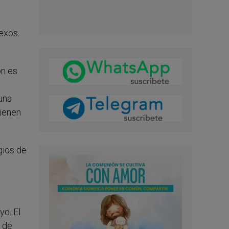
exos.
ón es
una
tienen
gios de
yo. El
 de