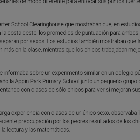
nseñarles de modo diferente para enfocar sus puntos fuerte
harter School Clearinghouse que mostraban que, en estudio
n la costa oeste, los promedios de puntuación para ambos
separan por sexos. Los estudios también mostraban que l
 más en la clase, mientras que los chicos trabajaban mej
ge informaba sobre un experimento similar en un colegio p
e año la Appin Park Primary School junto un pequeño grupo 
entando con clases de sólo chicos para ver si mejoran su
larga experiencia con clases de un único sexo, observaba
eciente preocupación por los peores resultados de los ch
la lectura y las matemáticas.