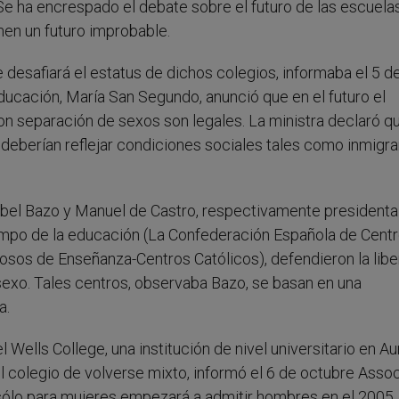
 Se ha encrespado el debate sobre el futuro de las escuela
nen un futuro improbable.
 desafiará el estatus de dichos colegios, informaba el 5 d
educación, María San Segundo, anunció que en el futuro el
on separación de sexos son legales. La ministra declaró q
deberían reflejar condiciones sociales tales como inmigra
abel Bazo y Manuel de Castro, respectivamente presidenta
ampo de la educación (La Confederación Española de Cent
sos de Enseñanza-Centros Católicos), defendieron la libe
sexo. Tales centros, observaba Bazo, se basan en una
a.
 Wells College, una institución de nivel universitario en Au
l colegio de volverse mixto, informó el 6 de octubre Asso
sólo para mujeres empezará a admitir hombres en el 2005. 