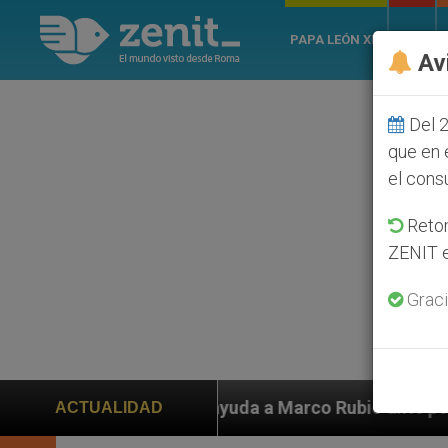
PAPA LEÓN XIV
ROMA
Av
Del 2
que en 
el cons
Retom
ZENIT e
Graci
s piden ayuda a Marco Rubio ante persecución de colon
ACTUALIDAD