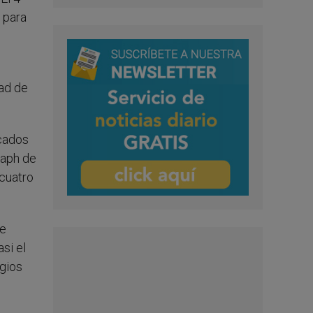
 para
tad de
ucados
raph de
 cuatro
re
si el
gios