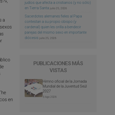
s?»,
judíos que afecta a cristianos (y no sólo)
en Tierra Santa
julio 25, 2026
Sacerdotes alemanes fieles al Papa
s a
contestan a su propio obispo (y
 sexos
cardenal) quien les orilla a bendecir
parejas del mismo sexo en importante
as
diócesis
julio 25, 2026
or
úblico
PUBLICACIONES MÁS
de
VISTAS
s
Himno oficial de la Jornada
Mundial de la Juventud Seúl
2027
 The
3 Ago 2026
icos en