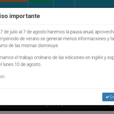
IGLESIA Y MUNDO
DOCUMENTOS
DONATIVOS
iso importante
7 de julio al 7 de agosto haremos la pausa anual, aprovec
el periodo de verano se generan menos informaciones y t
umo de las mismas disminuye.
amos el trabajo ordinario de las ediciones en inglés y es
l lunes 10 de agosto.
as.
En
os judíos que afecta a cristianos (y no sólo) en Tierr