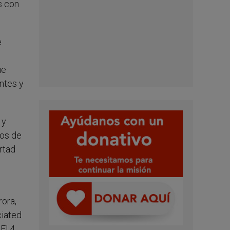
s con
e
ue
ntes y
 y
ros de
rtad
rora,
ciated
El 4