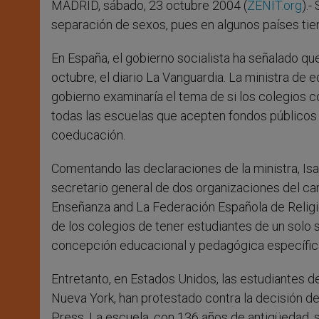
MADRID, sábado, 23 octubre 2004 (
ZENIT.org
).-
r
separación de sexos, pues en algunos países tie
En España, el gobierno socialista ha señalado que
octubre, el diario La Vanguardia. La ministra de 
gobierno examinaría el tema de si los colegios c
todas las escuelas que acepten fondos públicos 
coeducación.
Comentando las declaraciones de la ministra, Is
secretario general de dos organizaciones del c
Enseñanza and La Federación Española de Religio
de los colegios de tener estudiantes de un solo 
concepción educacional y pedagógica específic
Entretanto, en Estados Unidos, las estudiantes del
Nueva York, han protestado contra la decisión de
Press. La escuela, con 136 años de antigüedad, 