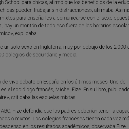
gh School para chicas, afirmó que los beneficios de la edu
hicas pueden trabajar sin distracciones», afirmaba. Asimi
s mixtos para enseñarles a comunicarse con el sexo opues
al, hay un montón de todo eso fuera de los horarios escolar
mico», explicaba.
e un solo sexo en Inglaterra, muy por debajo de los 2.000 
400 colegios de secundario y media.
a de vivo debate en España en los últimos meses. Uno de
s el sociólogo francés, Michel Fize. En su libro, publicado
ire», criticaba las escuelas mixtas.
ol ABC, Fize defendía que los padres deberían tener la capa
arados o mixtos. Los colegios franceses tienen cada vez m
descenso en los resultados académicos, observaba Fize.