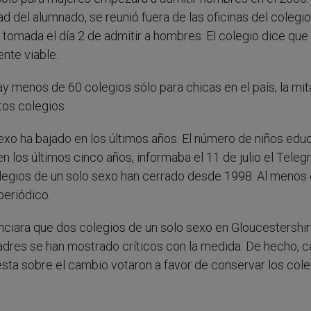
d del alumnado, se reunió fuera de las oficinas del colegio
s tomada el día 2 de admitir a hombres. El colegio dice que
nte viable.
ay menos de 60 colegios sólo para chicas en el país, la mi
tos colegios.
sexo ha bajado en los últimos años. El número de niños ed
n los últimos cinco años, informaba el 11 de julio el Teleg
olegios de un solo sexo han cerrado desde 1998. Al menos
periódico.
unciara que dos colegios de un solo sexo en Gloucestershi
padres se han mostrado críticos con la medida. De hecho, ca
ta sobre el cambio votaron a favor de conservar los cole