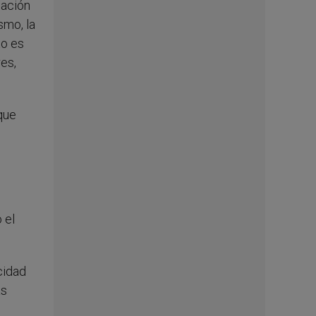
cación
smo, la
to es
es,
que
 el
cidad
ás