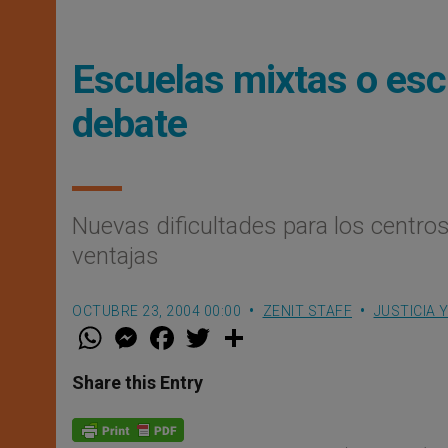
Escuelas mixtas o esc
debate
Nuevas dificultades para los centro
ventajas
OCTUBRE 23, 2004 00:00
ZENIT STAFF
JUSTICIA 
W
M
F
T
S
h
e
a
w
h
a
s
c
i
a
t
s
e
t
r
Share this Entry
s
e
b
t
e
A
n
o
e
p
g
o
r
p
e
k