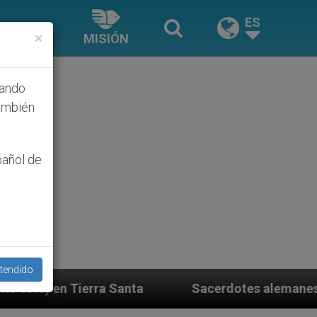
ES
×
MISIÓN
hando
ambién
pañol de
tendido
a Santa
Sacerdotes alemanes fieles al Papa con