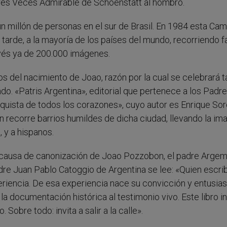
res Veces Admirable de Schoenstatt al hombro.
n millón de personas en el sur de Brasil. En 1984 esta Ca
tarde, a la mayoría de los países del mundo, recorriendo fa
avés ya de 200.000 imágenes.
 del nacimiento de Joao, razón por la cual se celebrará t
o. «Patris Argentina», editorial que pertenece a los Padr
onquista de todos los corazones», cuyo autor es Enrique Sor
n recorre barrios humildes de dicha ciudad, llevando la im
 y a hispanos.
a causa de canonización de Joao Pozzobon, el padre Argem
padre Juan Pablo Catoggio de Argentina se lee: «Quien escri
eriencia. De esa experiencia nace su convicción y entusia
la documentación histórica al testimonio vivo. Este libro in
o. Sobre todo: invita a salir a la calle».