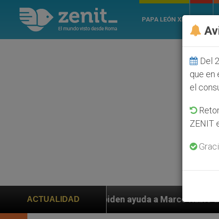
PAPA LEÓN XIV
ROMA
Av
Del 2
que en 
el cons
Retom
ZENIT e
Graci
s piden ayuda a Marco Rubio ante persecución de colon
ACTUALIDAD