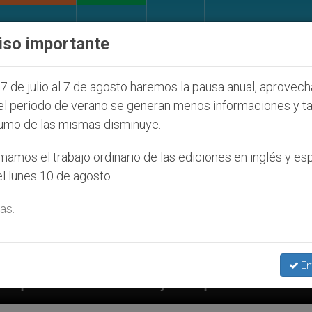
IGLESIA Y MUNDO
DOCUMENTOS
DONATIVOS
iso importante
7 de julio al 7 de agosto haremos la pausa anual, aprovec
el periodo de verano se generan menos informaciones y t
umo de las mismas disminuye.
amos el trabajo ordinario de las ediciones en inglés y es
l lunes 10 de agosto.
as.
En
os judíos que afecta a cristianos (y no sólo) en Tierr