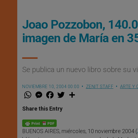
Joao Pozzobon, 140.00
imagen de María en 3
Se publica un nuevo libro sobre su v
NOVIEMBRE 10, 2004 00:00
ZENIT STAFF
ARTE Y 
W
M
F
T
S
h
e
a
w
h
a
s
c
i
a
t
s
e
t
r
Share this Entry
s
e
b
t
e
A
n
o
e
p
g
o
r
p
e
k
BUENOS AIRES, miércoles, 10 noviembre 2004 (
r