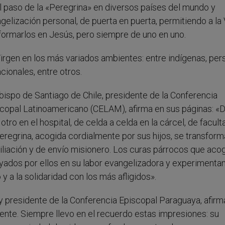
el paso de la «Peregrina» en diversos países del mundo y
gelización personal, de puerta en puerta, permitiendo a la
sformarlos en Jesús, pero siempre de uno en uno.
 Virgen en los más variados ambientes: entre indígenas, pe
ionales, entre otros.
obispo de Santiago de Chile, presidente de la Conferencia
scopal Latinoamericano (CELAM), afirma en sus páginas: «
tro en el hospital, de celda a celda en la cárcel, de facult
 Peregrina, acogida cordialmente por sus hijos, se transfor
iliación y de envío misionero. Los curas párrocos que aco
oyados por ellos en su labor evangelizadora y experimentan
 a la solidaridad con los más afligidos».
presidente de la Conferencia Episcopal Paraguaya, afirm
nte. Siempre llevo en el recuerdo estas impresiones: su