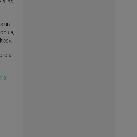
 a las
s un
roquia,
ltos».
pre a
rial-