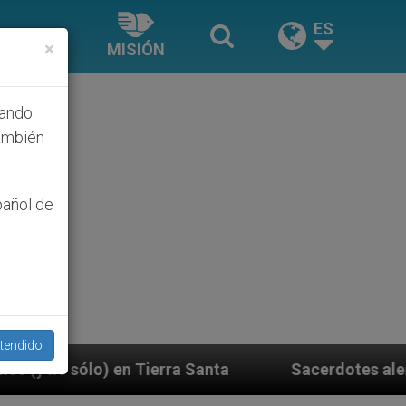
ES
×
MISIÓN
hando
ambién
pañol de
tendido
a Santa
Sacerdotes alemanes fieles al Papa con