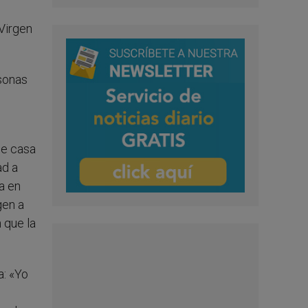
 Virgen
rsonas
De casa
ad a
ma en
gen a
 que la
a: «Yo