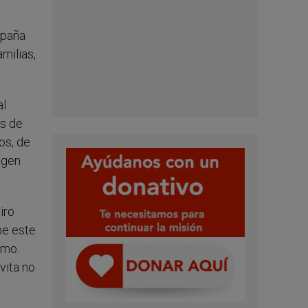
mpaña
milias,
al
es de
os, de
agen
iro
be este
smo.
vita no