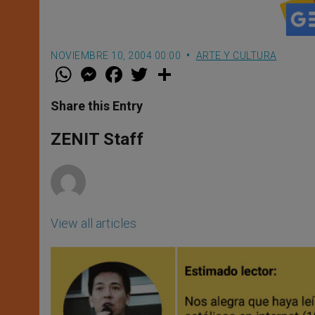
NOVIEMBRE 10, 2004 00:00
ARTE Y CULTURA
W
M
F
T
S
h
e
a
w
h
a
s
c
i
a
t
s
e
t
r
Share this Entry
s
e
b
t
e
A
n
o
e
p
g
o
r
ZENIT Staff
p
e
k
r
View all articles