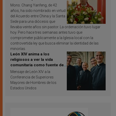
Mons. Chang Yanfeng, de 42
años, ha sido nombrado en virtud
del Acuerdo entre China y la Santa
Sede para una diócesis que
llevaba veinte años sin pastor. La ordenación tuvo lugar
hoy. Pero hace tres semanas antes tuvo que
comprometer públicamente a la Iglesia local con la
controvertida ley que busca eliminar la identidad de las
minorías.
León XIV anima a los
religiosos a ver la vida
comunitaria como fuente de
inspiración y santificación
Mensaje de León XIV a la
Conferencia de Superiores
Mayores de Hombres de los
Estados Unidos