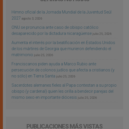
Himno oficial de la Jornada Mundial de la Juventud Seúl
2027
agosto 3, 2026
ONU se pronuncia ante caso de obispo católico
desaparecido por la dictadura nicaragüense
julio 25, 2026
Aumenta el interés por la beatificación en Estados Unidos
de los mártires de Georgia que murieron defendiendo el
matrimonio
julio 25, 2026
Franciscanos piden ayuda a Marco Rubio ante
persecución de colonos judíos que afecta a cristianos (y
no sólo) en Tierra Santa
julio 25, 2026
Sacerdotes alemanes fieles al Papa contestan a su propio
obispo (y cardenal) quien les orilla a bendecir parejas del
mismo sexo en importante diócesis
julio 25, 2026
PUBLICACIONES MÁS VISTAS