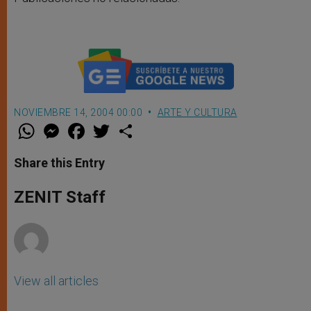
NOVIEMBRE 14, 2004 00:00
ARTE Y CULTURA
W
M
F
T
S
h
e
a
w
h
a
s
c
i
a
t
s
e
t
r
Share this Entry
s
e
b
t
e
A
n
o
e
p
g
o
r
ZENIT Staff
p
e
k
r
View all articles