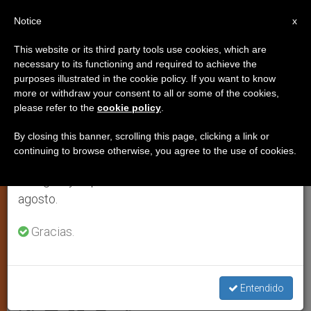
ES
Notice
×
x
Aviso importante
This website or its third party tools use cookies, which are
necessary to its functioning and required to achieve the
Del 27 de julio al 7 de agosto haremos la pausa
purposes illustrated in the cookie policy. If you want to know
Se convoca en Cuba una
anual, aprovechando que en el periodo de verano
more or withdraw your consent to all or some of the cookies,
please refer to the
cookie policy
.
se generan menos informaciones y también el
reflexión sobre la paz tras las
consumo de las mismas disminuye.
huellas de Juan XXIII
By closing this banner, scrolling this page, clicking a link or
continuing to browse otherwise, you agree to the use of cookies.
Retomamos el trabajo ordinario de las ediciones
en inglés y español de ZENIT el lunes 10 de
En la IX Semana Social Católica
agosto.
organizada desde el episcopado
Gracias.
cubano
NOVIEMBRE 14, 2004 00:00
ZENIT STAFF
ARTE Y
Entendido
CULTURA
W
M
F
T
S