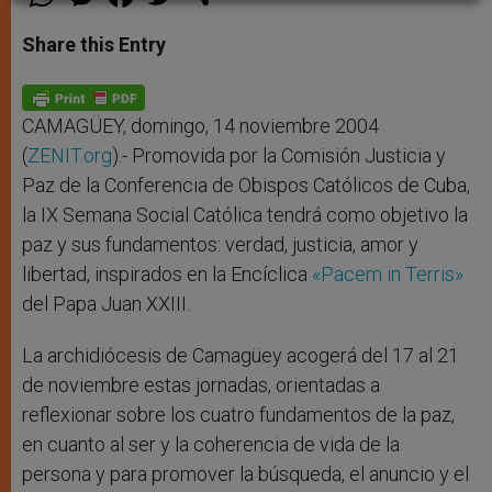
h
e
a
w
h
a
s
c
i
a
t
s
e
t
r
Share this Entry
s
e
b
t
e
A
n
o
e
p
g
o
r
p
e
k
r
CAMAGÜEY, domingo, 14 noviembre 2004
(
ZENIT.org
).- Promovida por la Comisión Justicia y
Paz de la Conferencia de Obispos Católicos de Cuba,
la IX Semana Social Católica tendrá como objetivo la
paz y sus fundamentos: verdad, justicia, amor y
libertad, inspirados en la Encíclica
«Pacem in Terris»
del Papa Juan XXIII.
La archidiócesis de Camagüey acogerá del 17 al 21
de noviembre estas jornadas, orientadas a
reflexionar sobre los cuatro fundamentos de la paz,
en cuanto al ser y la coherencia de vida de la
persona y para promover la búsqueda, el anuncio y el