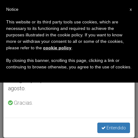
ES
Notice
×
x
Aviso importante
This website or its third party tools use cookies, which are
necessary to its functioning and required to achieve the
Del 27 de julio al 7 de agosto haremos la pausa
purposes illustrated in the cookie policy. If you want to know
anual, aprovechando que en el periodo de verano
more or withdraw your consent to all or some of the cookies,
please refer to the
cookie policy
.
se generan menos informaciones y también el
consumo de las mismas disminuye.
By closing this banner, scrolling this page, clicking a link or
continuing to browse otherwise, you agree to the use of cookies.
Retomamos el trabajo ordinario de las ediciones
en inglés y español de ZENIT el lunes 10 de
agosto.
Gracias.
Entendido