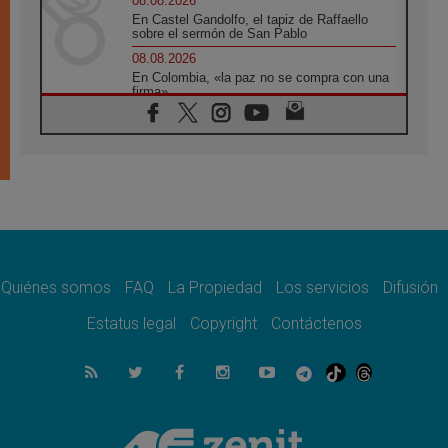
08.08.2026
En Castel Gandolfo, el tapiz de Raffaello
sobre el sermón de San Pablo
08.08.2026
En Colombia, «la paz no se compra con una
firma»
08.08.2026
En Venezuela celebraron los 416 años del
Santo Cristo de La Grita
08.08.2026
El Papa: en Santa Ágata contemplamos la
victoria del amor sobre la muerte
08.08.2026
León XIV visitará el Santuario de la Madre
del Buen Consejo de Genazzano
Quiénes somos
FAQ
La Propiedad
Los servicios
Difusión
07.08.2026
Filipinas: el Vicariato Apostólico de Calapán
Estatus legal
Copyright
Contáctenos
se convierte en diócesis
07.08.2026
Honduras: Los desplazados invisibles de una
crisis olvidada
07.08.2026
Bokalic: "En Argentina el Papa León señalará
el compromiso del cristiano"