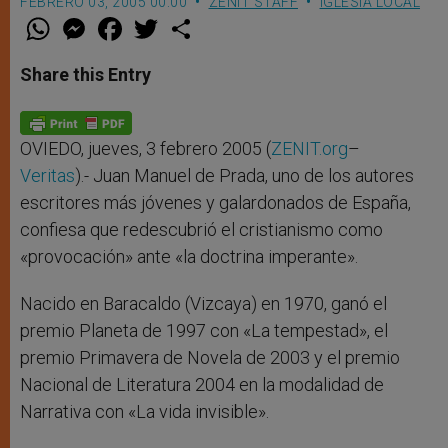
FEBRERO 03, 2005 00:00
ZENIT STAFF
IGLESIA LOCAL
W
M
F
T
S
h
e
a
w
h
a
s
c
i
a
t
s
e
t
r
Share this Entry
s
e
b
t
e
A
n
o
e
p
g
o
r
p
e
k
r
OVIEDO, jueves, 3 febrero 2005 (
ZENIT.org
–
Veritas
).- Juan Manuel de Prada, uno de los autores
escritores más jóvenes y galardonados de España,
confiesa que redescubrió el cristianismo como
«provocación» ante «la doctrina imperante».
Nacido en Baracaldo (Vizcaya) en 1970, ganó el
premio Planeta de 1997 con «La tempestad», el
premio Primavera de Novela de 2003 y el premio
Nacional de Literatura 2004 en la modalidad de
Narrativa con «La vida invisible».