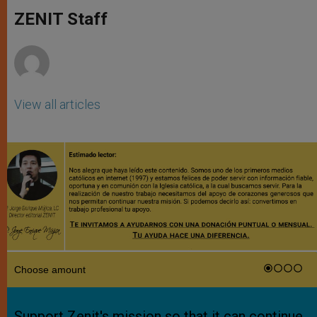
A
n
o
e
p
g
o
r
ZENIT Staff
p
e
k
r
View all articles