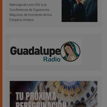
inspiración y santificación
Mensaje de León XIV a la
Conferencia de Superiores
Mayores de Hombres de los
Estados Unidos