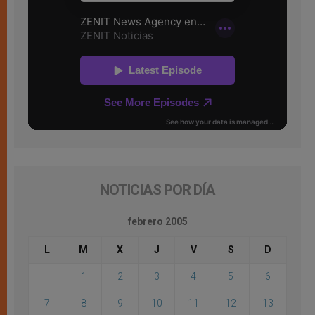
NOTICIAS POR DÍA
febrero 2005
L
M
X
J
V
S
D
1
2
3
4
5
6
7
8
9
10
11
12
13