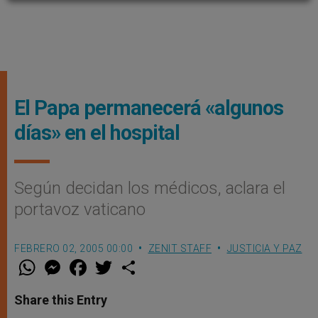
El Papa permanecerá «algunos
días» en el hospital
Según decidan los médicos, aclara el
portavoz vaticano
FEBRERO 02, 2005 00:00
ZENIT STAFF
JUSTICIA Y PAZ
W
M
F
T
S
h
e
a
w
h
a
s
c
i
a
t
s
e
t
r
Share this Entry
s
e
b
t
e