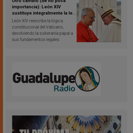
Otro cambio (de no poca
importancia): León XIV
sustituye integralmente la ley
vaticana de Papa Francisco
León XIV reescribe la lógica
constitucional del Vaticano,
devolviendo la soberanía papal a
sus fundamentos legales