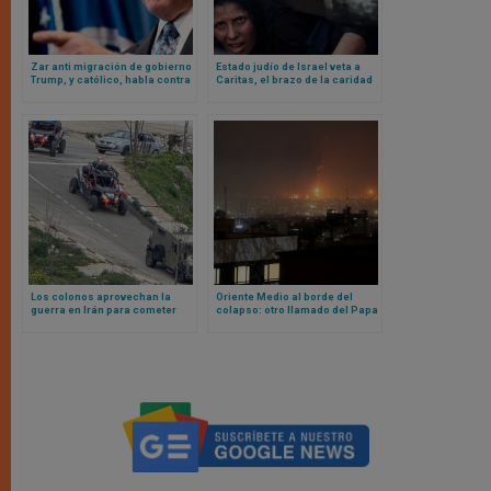
Zar anti migración de gobierno
Estado judío de Israel veta a
Trump, y católico, habla contra
Caritas, el brazo de la caridad
mensaje de Iglesia
de la Iglesia (y más de 20
estadounidense
organizaciones humanitarias),
en Gaza
Los colonos aprovechan la
Oriente Medio al borde del
guerra en Irán para cometer
colapso: otro llamado del Papa
nuevos actos de violencia en
a la paz, la muerte de miembro
Cisjordania
de la Orden de Malta en Líbano
y bombas en campos de los
pastores de Belén