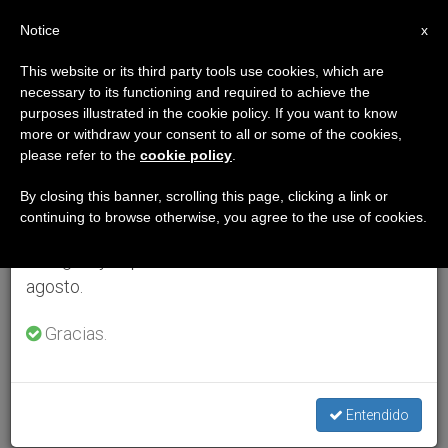
ES
Notice
×
x
Aviso importante
This website or its third party tools use cookies, which are
necessary to its functioning and required to achieve the
Del 27 de julio al 7 de agosto haremos la pausa
purposes illustrated in the cookie policy. If you want to know
anual, aprovechando que en el periodo de verano
more or withdraw your consent to all or some of the cookies,
please refer to the
cookie policy
.
se generan menos informaciones y también el
consumo de las mismas disminuye.
By closing this banner, scrolling this page, clicking a link or
continuing to browse otherwise, you agree to the use of cookies.
Retomamos el trabajo ordinario de las ediciones
en inglés y español de ZENIT el lunes 10 de
agosto.
Gracias.
Entendido