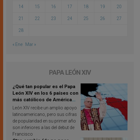
14
15
16
17
18
19
20
21
22
23
24
25
26
27
28
« Ene
Mar »
PAPA LEÓN XIV
¿Qué tan popular es el Papa
León XIV en los 6 países con
más católicos de América
Latina en 2026? Publican
León XIV recibe un amplio apoyo
resultados de investigación
latinoamericano, pero sus cifras
de popularidad en su primer año
son inferiores a las del debut de
Francisco