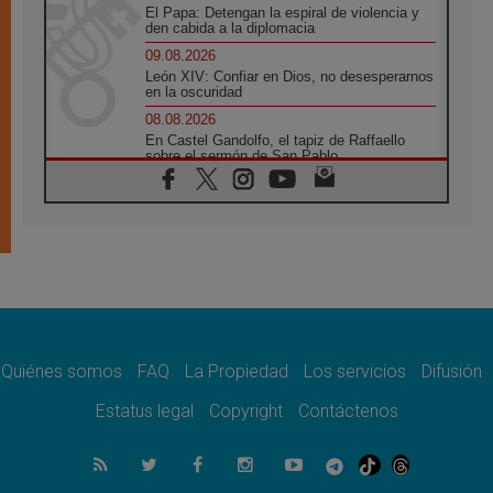
El Papa: Detengan la espiral de violencia y
den cabida a la diplomacia
09.08.2026
León XIV: Confiar en Dios, no desesperarnos
en la oscuridad
08.08.2026
En Castel Gandolfo, el tapiz de Raffaello
sobre el sermón de San Pablo
08.08.2026
En Colombia, «la paz no se compra con una
firma»
08.08.2026
En Venezuela celebraron los 416 años del
Santo Cristo de La Grita
08.08.2026
El Papa: en Santa Ágata contemplamos la
victoria del amor sobre la muerte
Quiénes somos
FAQ
La Propiedad
Los servicios
Difusión
08.08.2026
León XIV visitará el Santuario de la Madre
Estatus legal
Copyright
Contáctenos
del Buen Consejo de Genazzano
07.08.2026
Filipinas: el Vicariato Apostólico de Calapán
se convierte en diócesis