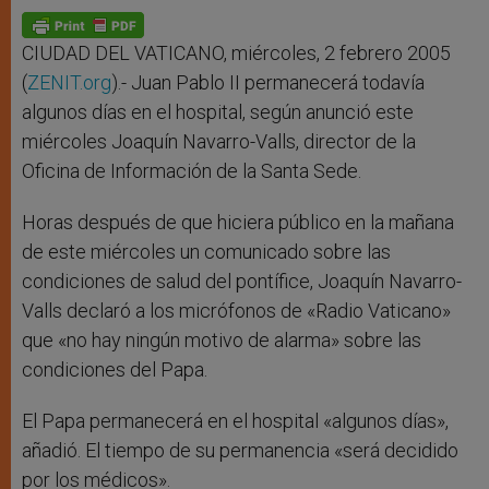
A
n
o
e
p
g
o
r
p
e
k
r
CIUDAD DEL VATICANO, miércoles, 2 febrero 2005
(
ZENIT.org
).- Juan Pablo II permanecerá todavía
algunos días en el hospital, según anunció este
miércoles Joaquín Navarro-Valls, director de la
Oficina de Información de la Santa Sede.
Horas después de que hiciera público en la mañana
de este miércoles un comunicado sobre las
condiciones de salud del pontífice, Joaquín Navarro-
Valls declaró a los micrófonos de «Radio Vaticano»
que «no hay ningún motivo de alarma» sobre las
condiciones del Papa.
El Papa permanecerá en el hospital «algunos días»,
añadió. El tiempo de su permanencia «será decidido
por los médicos».