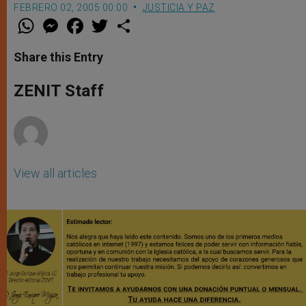
FEBRERO 02, 2005 00:00
JUSTICIA Y PAZ
W
M
F
T
S
h
e
a
w
h
a
s
c
i
a
t
s
e
t
r
Share this Entry
s
e
b
t
e
A
n
o
e
p
g
o
r
ZENIT Staff
p
e
k
r
View all articles