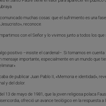
pues el Santo Padre tiene el valor para aparecer en públic
ubraya.
a comunicado muchas cosas: que el sufrimiento es una fase
e Jesucristo», reconoce.
artimos con el Señor y lo vivimos junto a todos los que 
algo positivo –insiste el cardenal–. Si tomamos en cuenta 
 un mensaje importante, especialmente en un mundo que ti
liminar».
acaba de publicar Juan Pablo II, «Memoria e identidad», rev
l y del dolor.
 del 13 de mayo de 1981, que la joven religiosa polaca Faus
ericordia, ofreció un avance teológico en la respuesta a 