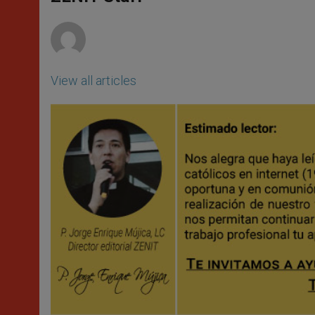
p
e
k
r
View all articles