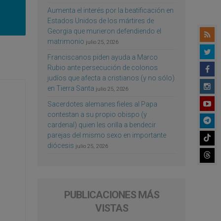
Aumenta el interés por la beatificación en
Estados Unidos de los mártires de
Georgia que murieron defendiendo el
matrimonio
julio 25, 2026
Franciscanos piden ayuda a Marco
Rubio ante persecución de colonos
judíos que afecta a cristianos (y no sólo)
en Tierra Santa
julio 25, 2026
Sacerdotes alemanes fieles al Papa
contestan a su propio obispo (y
cardenal) quien les orilla a bendecir
parejas del mismo sexo en importante
diócesis
julio 25, 2026
PUBLICACIONES MÁS
VISTAS