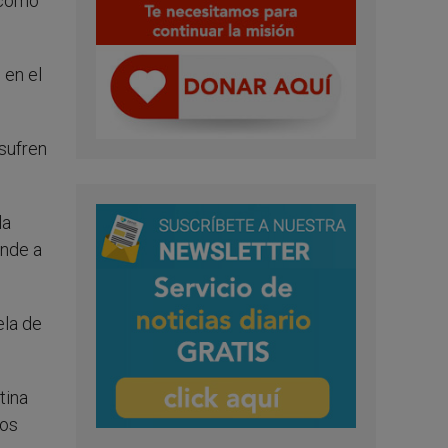
o como
 en el
sufren
la
ende a
ela de
tina
los