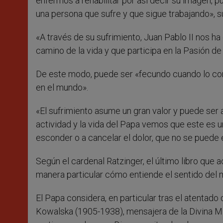
enfermos a rehabilitar por así decir su imagen, 
una persona que sufre y que sigue trabajando», s
«A través de su sufrimiento, Juan Pablo II nos h
camino de la vida y que participa en la Pasión d
De este modo, puede ser «fecundo cuando lo comp
en el mundo».
«El sufrimiento asume un gran valor y puede ser 
actividad y la vida del Papa vemos que este es
esconder o a cancelar el dolor, que no se puede e
Según el cardenal Ratzinger, el último libro que 
manera particular cómo entiende el sentido del ma
El Papa considera, en particular tras el atentado
Kowalska (1905-1938), mensajera de la Divina Mis