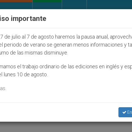
IGLESIA Y MUNDO
DOCUMENTOS
DONATIVOS
iso importante
os judíos que afecta a cristianos (y no sólo) en Tier
7 de julio al 7 de agosto haremos la pausa anual, aprovec
el periodo de verano se generan menos informaciones y t
umo de las mismas disminuye.
 con su sufrimiento, asegur
amos el trabajo ordinario de las ediciones en inglés y es
l lunes 10 de agosto.
as.
Pablo II el dolor
En