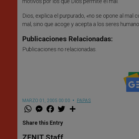
motivos por los que Dios permite el mal.
Dios, explica el purpurado, «no se opone al mal c
mal, sino que acoge y acepta a los seres humano
Publicaciones Relacionadas:
Publicaciones no relacionadas.
MARZO 01, 2005 00:00
PAPAS
W
M
F
T
S
h
e
a
w
h
a
s
c
i
a
t
s
e
t
r
Share this Entry
s
e
b
t
e
A
n
o
e
p
g
o
r
ZENIT Staff