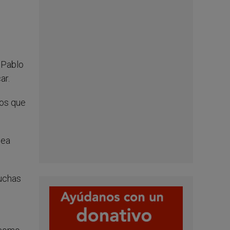
 Pablo
ar.
los que
nea
muchas
s