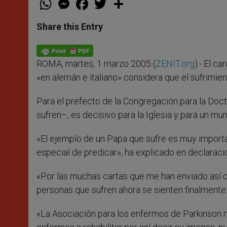
h
e
a
w
h
a
s
c
i
a
t
s
e
t
r
Share this Entry
s
e
b
t
e
A
n
o
e
p
g
o
r
p
e
k
ROMA, martes, 1 marzo 2005 (
ZENIT.org
).- El c
r
«en alemán e italiano» considera que el sufrimien
Para el prefecto de la Congregación para la Doctr
sufren–, es decisivo para la Iglesia y para un mun
«El ejemplo de un Papa que sufre es muy importan
especial de predicar», ha explicado en declarac
«Por las muchas cartas que me han enviado así 
personas que sufren ahora se sienten finalmente
«La Asociación para los enfermos de Parkinson me