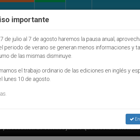
IGLESIA Y MUNDO
DOCUMENTOS
DONATIVOS
iso importante
7 de julio al 7 de agosto haremos la pausa anual, aprovec
el periodo de verano se generan menos informaciones y t
umo de las mismas disminuye.
amos el trabajo ordinario de las ediciones en inglés y es
l lunes 10 de agosto.
as.
En
 judíos que afecta a cristianos (y no sólo) en Tierra