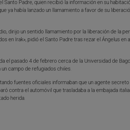
l Santo Padre, quien recibió la información en su habitaci
e ya había lanzado un llamamiento a favor de su liberació
o, dirijo un sentido llamamiento por la liberación de la per
os en Irak», pidió el Santo Padre tras rezar el Ángelus en 
ada el pasado 4 de febrero cerca de la Universidad de Bag
 un campo de refugiados chiíes.
 citando fuentes oficiales informaban que un agente secreto
aró contra el automóvil que trasladaba a la embajada itali
tado herida.