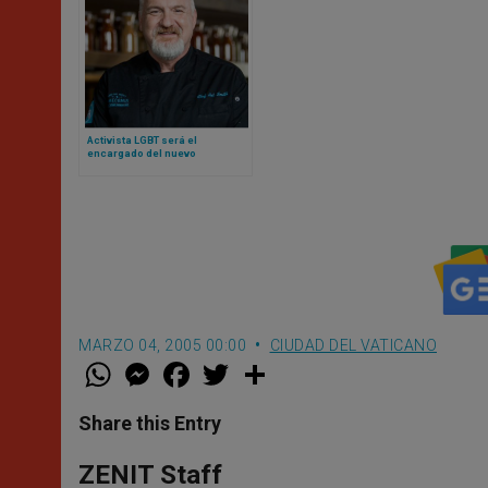
Activista LGBT será el
encargado del nuevo
restaurante Laudato Si del
Vaticano
MARZO 04, 2005 00:00
CIUDAD DEL VATICANO
W
M
F
T
S
h
e
a
w
h
a
s
c
i
a
t
s
e
t
r
Share this Entry
s
e
b
t
e
A
n
o
e
p
g
o
r
ZENIT Staff
p
e
k