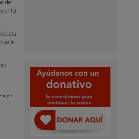
ón del
n el 13
iodista
aquella
dad
ana en