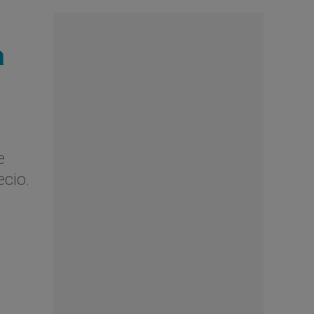
a
e
ecio.