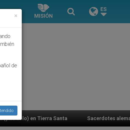
ES
×
MISIÓN
hando
ambién
pañol de
tendido
 Santa
Sacerdotes alemanes fieles al Papa cont