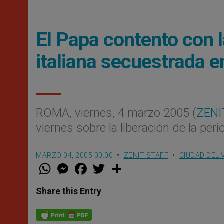
El Papa contento con la
italiana secuestrada e
ROMA, viernes, 4 marzo 2005 (
ZENI
viernes sobre la liberación de la peri
MARZO 04, 2005 00:00
ZENIT STAFF
CIUDAD DEL 
W
M
F
T
S
h
e
a
w
h
a
s
c
i
a
t
s
e
t
r
Share this Entry
s
e
b
t
e
A
n
o
e
p
g
o
r
p
e
k