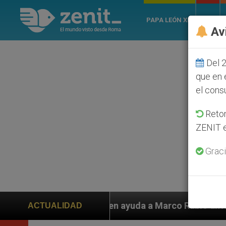
PAPA LEÓN XIV
ROMA
Av
Del 2
que en 
el cons
Retom
ZENIT e
Graci
piden ayuda a Marco Rubio ante persecución de colonos
ACTUALIDAD