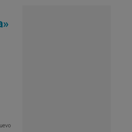
a»
nuevo