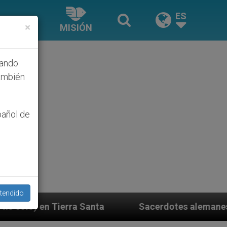
ES
×
MISIÓN
hando
ambién
pañol de
tendido
 Santa
Sacerdotes alemanes fieles al Papa cont