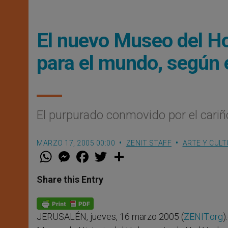
El nuevo Museo del Ho
para el mundo, según 
El purpurado conmovido por el cariñ
MARZO 17, 2005 00:00
ZENIT STAFF
ARTE Y CUL
W
M
F
T
S
h
e
a
w
h
a
s
c
i
a
t
s
e
t
r
Share this Entry
s
e
b
t
e
A
n
o
e
p
g
o
r
p
e
k
JERUSALÉN, jueves, 16 marzo 2005 (
ZENIT.org
)
r