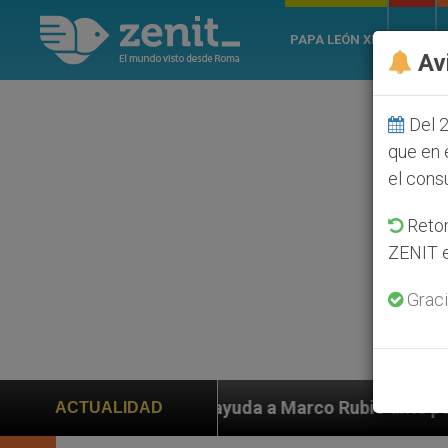
PAPA LEÓN XIV
ROMA
Av
Del 2
que en 
el cons
Retom
ZENIT e
Graci
piden ayuda a Marco Rubio ante persecución de colonos
ACTUALIDAD