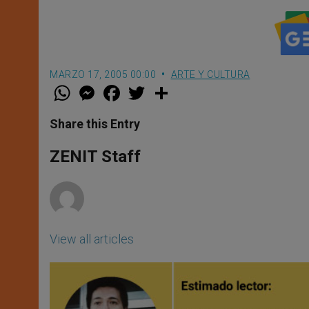
MARZO 17, 2005 00:00
ARTE Y CULTURA
W
M
F
T
S
h
e
a
w
h
a
s
c
i
a
t
s
e
t
r
Share this Entry
s
e
b
t
e
A
n
o
e
p
g
o
r
ZENIT Staff
p
e
k
r
View all articles