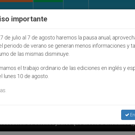
IGLESIA Y MUNDO
DOCUMENTOS
DONATIVOS
iso importante
7 de julio al 7 de agosto haremos la pausa anual, aprovec
el periodo de verano se generan menos informaciones y t
umo de las mismas disminuye.
amos el trabajo ordinario de las ediciones en inglés y es
l lunes 10 de agosto.
as.
En
 judíos que afecta a cristianos (y no sólo) en Tierra