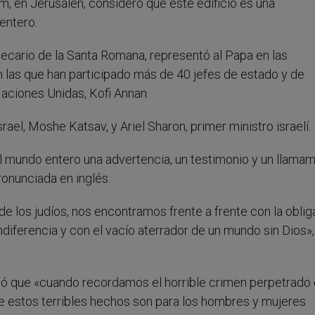
 en Jerusalén, consideró que este edificio es una
entero.
otecario de la Santa Romana, representó al Papa en las
 las que han participado más de 40 jefes de estado y de
Naciones Unidas, Kofi Annan.
ael, Moshe Katsav, y Ariel Sharon, primer ministro israelí.
l mundo entero una advertencia, un testimonio y un llamam
ronunciada en inglés.
de los judíos, nos encontramos frente a frente con la oblig
indiferencia y con el vacío aterrador de un mundo sin Dios»,
irmó que «cuando recordamos el horrible crimen perpetrado
ue estos terribles hechos son para los hombres y mujeres