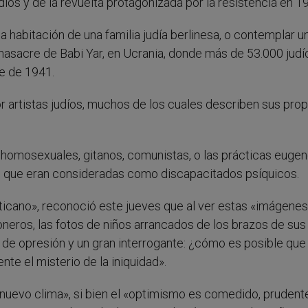
íos y de la revuelta protagonizada por la resistencia en 1
 habitación de una familia judía berlinesa, o contemplar u
masacre de Babi Yar, en Ucrania, donde más de 53.000 judí
re de 1941.
 artistas judíos, muchos de los cuales describen sus prop
homosexuales, gitanos, comunistas, o las prácticas euge
as que eran consideradas como discapacitados psíquicos.
ticano», reconoció este jueves que al ver estas «imágenes,
oneros, las fotos de niños arrancados de los brazos de sus
 de opresión y un gran interrogante: ¿cómo es posible que 
nte el misterio de la iniquidad».
 nuevo clima», si bien el «optimismo es comedido, prudent