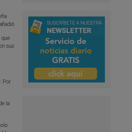
eña
añadió.
s que
con sus
. Por
de la
bolo