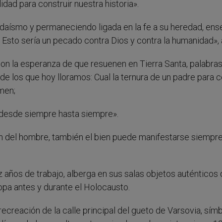
ad para construir nuestra historia».
 judaísmo y permaneciendo ligada en la fe a su heredad, ens
s. Esto sería un pecado contra Dios y contra la humanidad», 
on la esperanza de que resuenen en Tierra Santa, palabra
e los que hoy lloramos: Cual la ternura de un padre para 
emen;
 desde siempre hasta siempre».
ón del hombre, también el bien puede manifestarse siempre
 años de trabajo, alberga en sus salas objetos auténticos 
opa antes y durante el Holocausto.
ecreación de la calle principal del gueto de Varsovia, sím