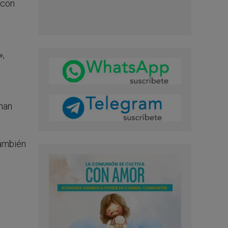
 con
»,
han
también