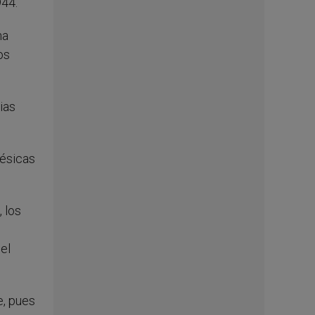
944.
na
os
ias
nésicas
 los
el
e, pues