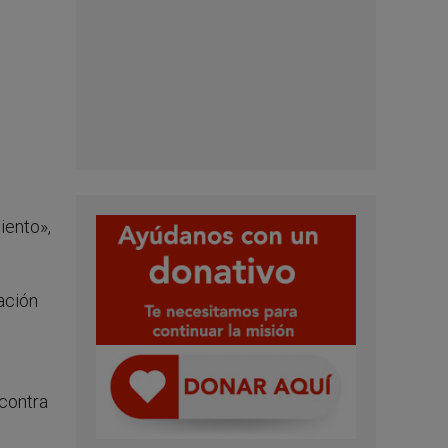
iento»,
ación
 contra