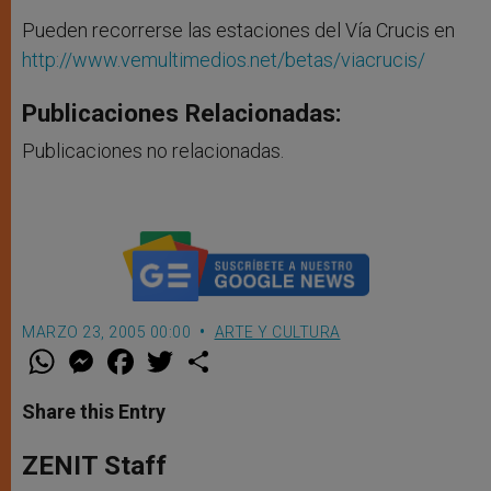
Pueden recorrerse las estaciones del Vía Crucis en
http://www.vemultimedios.net/betas/viacrucis/
Publicaciones Relacionadas:
Publicaciones no relacionadas.
MARZO 23, 2005 00:00
ARTE Y CULTURA
W
M
F
T
S
h
e
a
w
h
a
s
c
i
a
t
s
e
t
r
Share this Entry
s
e
b
t
e
A
n
o
e
p
g
o
r
ZENIT Staff
p
e
k