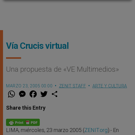
Vía Crucis virtual
Una propuesta de «VE Multimedios»
MARZO 23, 2005 00:00
ZENIT STAFF
ARTE Y CULTURA
W
M
F
T
S
h
e
a
w
h
a
s
c
i
a
t
s
e
t
r
Share this Entry
s
e
b
t
e
A
n
o
e
p
g
o
r
p
e
k
r
LIMA, miércoles, 23 marzo 2005 (
ZENIT.org
).- En