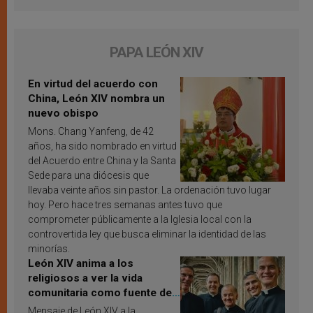
PAPA LEÓN XIV
En virtud del acuerdo con
China, León XIV nombra un
nuevo obispo
Mons. Chang Yanfeng, de 42
años, ha sido nombrado en virtud
del Acuerdo entre China y la Santa
Sede para una diócesis que
llevaba veinte años sin pastor. La ordenación tuvo lugar
hoy. Pero hace tres semanas antes tuvo que
comprometer públicamente a la Iglesia local con la
controvertida ley que busca eliminar la identidad de las
minorías.
León XIV anima a los
religiosos a ver la vida
comunitaria como fuente de
inspiración y santificación
Mensaje de León XIV a la