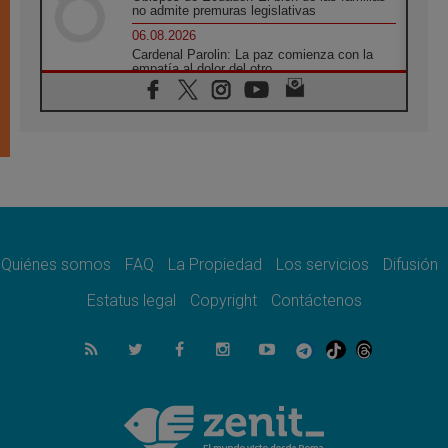
no admite premuras legislativas
06.08.2026
Cardenal Parolin: La paz comienza con la
empatía al dolor del otro
06.08.2026
Fray Marco Vianelli: Aprender el Evangelio
de la Paz en la Escuela de San Francisco
06.08.2026
La visita del Papa León XIV a Asís en un
minuto
06.08.2026
El agradecimiento de los jóvenes al Papa:
«Hoy nos sentimos Iglesia»
Quiénes somos
FAQ
La Propiedad
Los servicios
Difusión
06.08.2026
Líbano: Reanudan los coloquios en Roma en
Estatus legal
Copyright
Contáctenos
medio de tensiones y ataques en el sur del
país
06.08.2026
Hiroshima y Nagasaki, 81 años después.
Comienzan "Diez Días Oración por la Paz"
06.08.2026
Pizzaballa en Asís: los cristianos quieren
paz