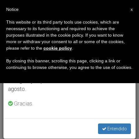
ES
Notice
×
x
Aviso importante
This website or its third party tools use cookies, which are
necessary to its functioning and required to achieve the
Del 27 de julio al 7 de agosto haremos la pausa
purposes illustrated in the cookie policy. If you want to know
anual, aprovechando que en el periodo de verano
more or withdraw your consent to all or some of the cookies,
please refer to the
cookie policy
.
se generan menos informaciones y también el
consumo de las mismas disminuye.
By closing this banner, scrolling this page, clicking a link or
continuing to browse otherwise, you agree to the use of cookies.
Retomamos el trabajo ordinario de las ediciones
en inglés y español de ZENIT el lunes 10 de
agosto.
Gracias.
Entendido