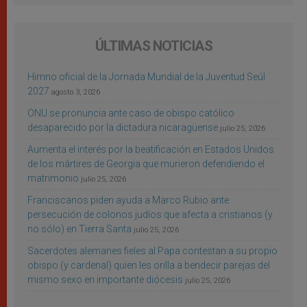
ÚLTIMAS NOTICIAS
Himno oficial de la Jornada Mundial de la Juventud Seúl
2027
agosto 3, 2026
ONU se pronuncia ante caso de obispo católico
desaparecido por la dictadura nicaragüense
julio 25, 2026
Aumenta el interés por la beatificación en Estados Unidos
de los mártires de Georgia que murieron defendiendo el
matrimonio
julio 25, 2026
Franciscanos piden ayuda a Marco Rubio ante
persecución de colonos judíos que afecta a cristianos (y
no sólo) en Tierra Santa
julio 25, 2026
Sacerdotes alemanes fieles al Papa contestan a su propio
obispo (y cardenal) quien les orilla a bendecir parejas del
mismo sexo en importante diócesis
julio 25, 2026