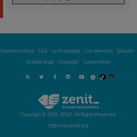
05.08.2026
Venezuela, Padre Pagniello: "En medio del
dolor, una Iglesia que no se rinde"
05.08.2026
La Fuerza del "Círculo de Héroes" con el
Papa en la Audiencia General
05.08.2026
Nuncio en Ucrania: Preocupa escuchar a
quienes bendicen la guerra
Quiénes somos
FAQ
La Propiedad
Los servicios
Difusión
05.08.2026
Estatus legal
Copyright
Contáctenos
Ucrania: Ataque masivo en Kyiv durante la
noche
05.08.2026
Colombo: "La visita del Papa a Argentina
llevará un mensaje de paz y dignidad
humana"
05.08.2026
Iglesia en Uruguay: la visita del Papa
fortalecerá la fe y la esperanza
Copyright © 2026 ZENIT. All Rights Reserved.
https://es.zenit.org