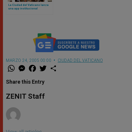
La Ciudad del Vaticano lanza
una app institucional
MARZO 24, 2005 00:00
CIUDAD DEL VATICANO
W
M
F
T
S
h
e
a
w
h
a
s
c
i
a
t
s
e
t
r
Share this Entry
s
e
b
t
e
A
n
o
e
p
g
o
r
ZENIT Staff
p
e
k
r
View all articles