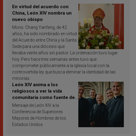
En virtud del acuerdo con
China, León XIV nombra un
nuevo obispo
Mons. Chang Yanfeng, de 42
años, ha sido nombrado en virtud
del Acuerdo entre China y la Santa
Sede para una diócesis que
llevaba veinte años sin pastor. La ordenación tuvo lugar
hoy. Pero hace tres semanas antes tuvo que
comprometer públicamente a la Iglesia local con la
controvertida ley que busca eliminar la identidad de las
minorías.
León XIV anima a los
religiosos a ver la vida
comunitaria como fuente de
inspiración y santificación
Mensaje de León XIV a la
Conferencia de Superiores
Mayores de Hombres de los
Estados Unidos