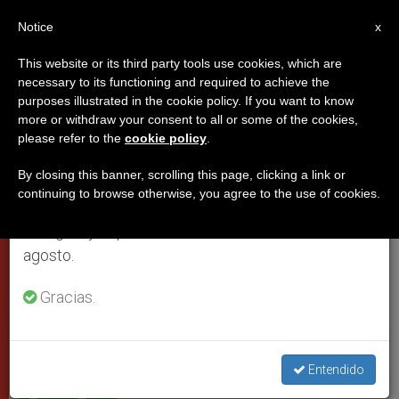
ES
Notice
×
x
Aviso importante
This website or its third party tools use cookies, which are
necessary to its functioning and required to achieve the
Del 27 de julio al 7 de agosto haremos la pausa
purposes illustrated in the cookie policy. If you want to know
El cardenal Ruini sustituirá al
anual, aprovechando que en el periodo de verano
more or withdraw your consent to all or some of the cookies,
please refer to the
cookie policy
.
se generan menos informaciones y también el
Papa en el Vía Crucis
consumo de las mismas disminuye.
By closing this banner, scrolling this page, clicking a link or
continuing to browse otherwise, you agree to the use of cookies.
Retomamos el trabajo ordinario de las ediciones
Cargará con la Cruz en al inicio y al final
en inglés y español de ZENIT el lunes 10 de
agosto.
MARZO 24, 2005 00:00
ZENIT STAFF
CIUDAD DEL
VATICANO
Gracias.
W
M
F
T
S
h
e
a
w
h
a
s
c
i
a
t
s
e
t
r
Share this Entry
s
e
b
t
e
Entendido
A
n
o
e
p
g
o
r