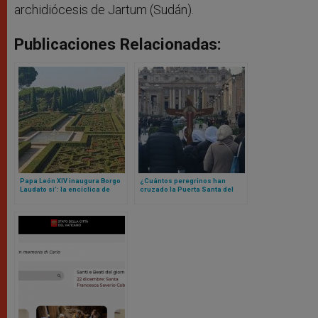
archidiócesis de Jartum (Sudán).
Publicaciones Relacionadas:
Papa León XIV inaugura Borgo
¿Cuántos peregrinos han
Laudato si’: la encíclica de
cruzado la Puerta Santa del
Francisco que se materializó
Vaticano? La cifra te va a
en un lugar
sorprender