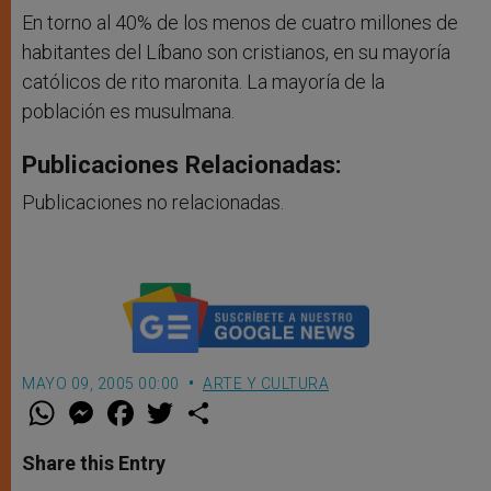
En torno al 40% de los menos de cuatro millones de
habitantes del Líbano son cristianos, en su mayoría
católicos de rito maronita. La mayoría de la
población es musulmana.
Publicaciones Relacionadas:
Publicaciones no relacionadas.
MAYO 09, 2005 00:00
ARTE Y CULTURA
W
M
F
T
S
h
e
a
w
h
a
s
c
i
a
t
s
e
t
r
Share this Entry
s
e
b
t
e