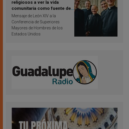
religiosos a ver la vida
comunitaria como fuente de
inspiración y santificación
Mensaje de León XIV a la
Conferencia de Superiores
Mayores de Hombres de los
Estados Unidos