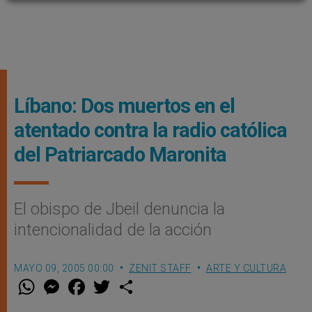
Líbano: Dos muertos en el
atentado contra la radio católica
del Patriarcado Maronita
El obispo de Jbeil denuncia la
intencionalidad de la acción
MAYO 09, 2005 00:00
ZENIT STAFF
ARTE Y CULTURA
W
M
F
T
S
h
e
a
w
h
a
s
c
i
a