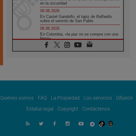
en la oscuridad
08.08.2026
En Castel Gandolfo, el tapiz de Raffaello
sobre el sermón de San Pablo
08.08.2026
En Colombia, «la paz no se compra con una
firma»
08.08.2026
En Venezuela celebraron los 416 años del
Santo Cristo de La Grita
08.08.2026
El Papa: en Santa Ágata contemplamos la
victoria del amor sobre la muerte
08.08.2026
León XIV visitará el Santuario de la Madre
del Buen Consejo de Genazzano
Quiénes somos
FAQ
La Propiedad
Los servicios
Difusión
07.08.2026
Filipinas: el Vicariato Apostólico de Calapán
Estatus legal
Copyright
Contáctenos
se convierte en diócesis
07.08.2026
Honduras: Los desplazados invisibles de una
crisis olvidada
07.08.2026