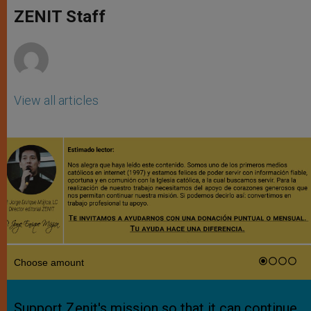
A
n
o
e
p
g
o
r
ZENIT Staff
p
e
k
r
View all articles