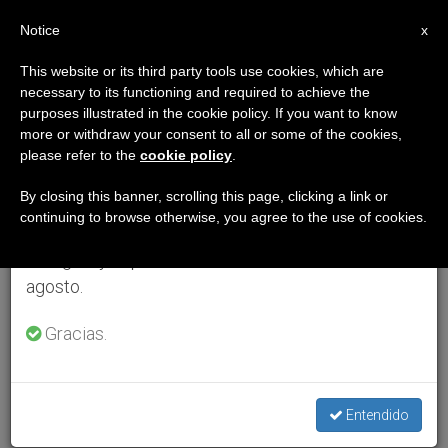
ES
Notice
×
x
Aviso importante
This website or its third party tools use cookies, which are
necessary to its functioning and required to achieve the
Del 27 de julio al 7 de agosto haremos la pausa
purposes illustrated in the cookie policy. If you want to know
anual, aprovechando que en el periodo de verano
more or withdraw your consent to all or some of the cookies,
please refer to the
cookie policy
.
se generan menos informaciones y también el
consumo de las mismas disminuye.
By closing this banner, scrolling this page, clicking a link or
continuing to browse otherwise, you agree to the use of cookies.
Retomamos el trabajo ordinario de las ediciones
en inglés y español de ZENIT el lunes 10 de
agosto.
Gracias.
Entendido