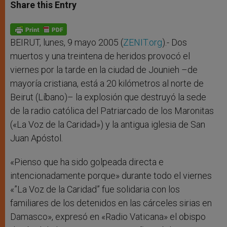
t
s
e
t
r
Share this Entry
s
e
b
t
e
A
n
o
e
p
g
o
r
p
e
k
r
BEIRUT, lunes, 9 mayo 2005 (
ZENIT.org
).- Dos
muertos y una treintena de heridos provocó el
viernes por la tarde en la ciudad de Jounieh –de
mayoría cristiana, está a 20 kilómetros al norte de
Beirut (Líbano)– la explosión que destruyó la sede
de la radio católica del Patriarcado de los Maronitas
(«La Voz de la Caridad») y la antigua iglesia de San
Juan Apóstol.
«Pienso que ha sido golpeada directa e
intencionadamente porque» durante todo el viernes
«”La Voz de la Caridad” fue solidaria con los
familiares de los detenidos en las cárceles sirias en
Damasco», expresó en «Radio Vaticana» el obispo