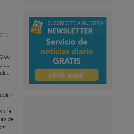
or el
C del 1
jo de
salud
ñadían
stura
ora de
pos