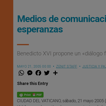
Medios de comunicació
esperanzas
Benedicto XVI propone un «diálogo 
MAYO 21, 2005 00:00
ZENIT STAFF
JUSTICIA Y PA
W
M
F
T
S
h
e
a
w
h
a
s
c
i
a
t
s
e
t
r
Share this Entry
s
e
b
t
e
A
n
o
e
p
g
o
r
p
e
k
CIUDAD DEL VATICANO, sábado, 21 mayo 2005 (
r