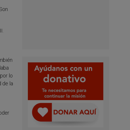
«Son
I.
ambién
daba
por lo
 de la
oder