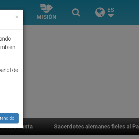
ES
×
MISIÓN
hando
ambién
pañol de
tendido
acerdotes alemanes fieles al Papa contestan a su propi