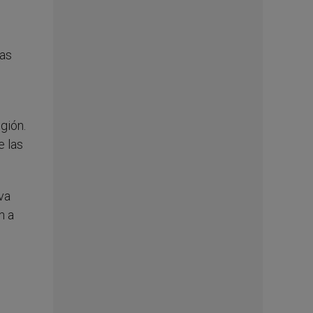
nas
gión.
e las
va
n a