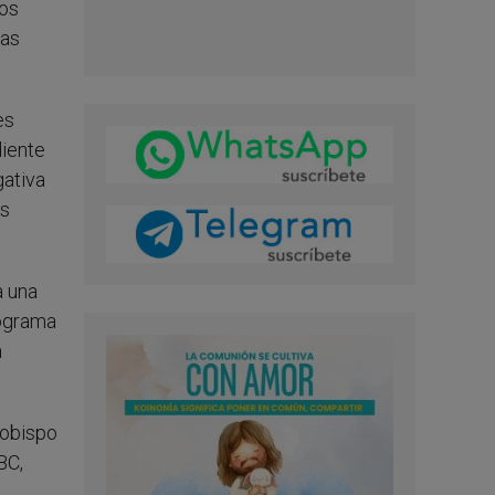
dos
las
es
diente
gativa
as
a una
rograma
a
 obispo
BC,