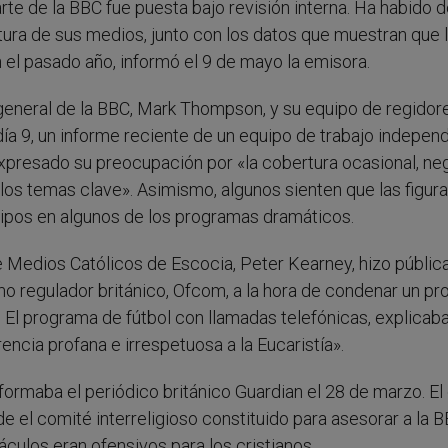
arte de la BBC fue puesta bajo revisión interna. Ha habido 
tura de sus medios, junto con los datos que muestran que 
n el pasado año, informó el 9 de mayo la emisora.
general de la BBC, Mark Thompson, y su equipo de regidor
día 9, un informe reciente de un equipo de trabajo indepen
xpresado su preocupación por «la cobertura ocasional, ne
los temas clave». Asimismo, algunos sienten que las figur
tipos en algunos de los programas dramáticos.
de Medios Católicos de Escocia, Peter Kearney, hizo públic
smo regulador británico, Ofcom, a la hora de condenar un p
. El programa de fútbol con llamadas telefónicas, explicab
ncia profana e irrespetuosa a la Eucaristía».
nformaba el periódico británico Guardian el 28 de marzo. El
el comité interreligioso constituido para asesorar a la B
culos eran ofensivos para los cristianos.