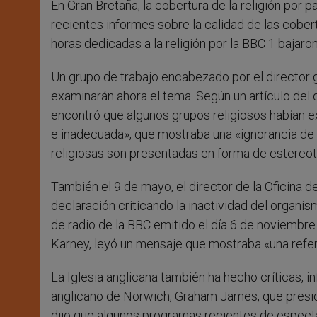
En Gran Bretaña, la cobertura de la religión por p
recientes informes sobre la calidad de las cober
horas dedicadas a la religión por la BBC 1 bajaro
Un grupo de trabajo encabezado por el director 
examinarán ahora el tema. Según un artículo del 
encontró que algunos grupos religiosos habían e
e inadecuada», que mostraba una «ignorancia de 
religiosas son presentadas en forma de estereo
También el 9 de mayo, el director de la Oficina 
declaración criticando la inactividad del organi
de radio de la BBC emitido el día 6 de noviembre
Karney, leyó un mensaje que mostraba «una refere
La Iglesia anglicana también ha hecho críticas, i
anglicano de Norwich, Graham James, que preside 
dijo que algunos programas recientes de espectá