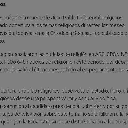
ios
spués de la muerte de Juan Pablo II observaba algunos
ado cobertura a los temas religiosos durantes los meses
visión: todavía reina la Ortodoxia Secular» fue publicado p
zo.
ción, analizaron las noticias de religión en ABC, CBS y NB
. Hubo 648 noticias de religión en este periodo, por deba
 material salió el último mes, debido al empeoramiento de 
obertura entre las religiones, observaba el estudio. Pero, a
ligiosos desde una perspectiva muy secular y política,
a comunión al candidato presidencial John Kerry por su po
tajes de televisión sobre este tema no sólo fallaron a la h
ue rigen la Eucaristía, sino que distorsionaron a los obis