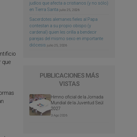
judíos que afecta a cristianos (y no sólo)
en Tierra Santa
julio 25, 2026
Sacerdotes alemanes fieles al Papa
contestan a su propio obispo (y
cardenal) quien les orilla a bendecir
parejas del mismo sexo en importante
diócesis
julio 25, 2026
tificio
r que
PUBLICACIONES MÁS
VISTAS
normas
Himno oficial de la Jornada
an
Mundial de la Juventud Seúl
2027
3 Ago 2026