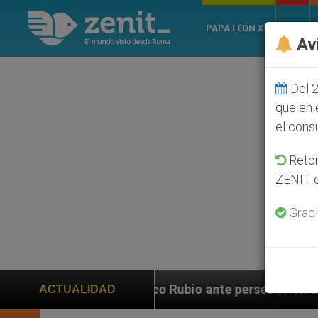
PAPA LEÓN XIV
ROMA
Av
Del 2
que en 
el cons
Retom
ZENIT e
Graci
arco Rubio ante persecución de colonos judíos que afe
ACTUALIDAD