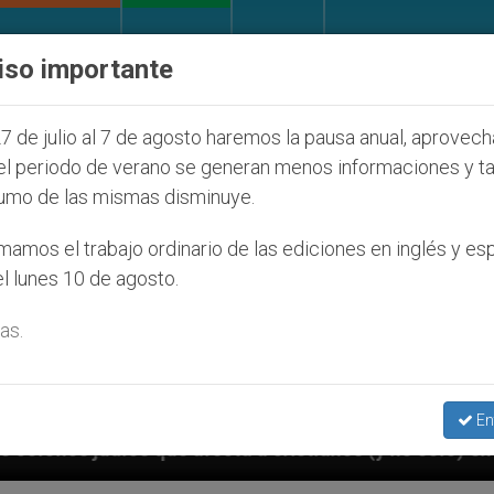
IGLESIA Y MUNDO
DOCUMENTOS
DONATIVOS
iso importante
7 de julio al 7 de agosto haremos la pausa anual, aprovec
el periodo de verano se generan menos informaciones y t
umo de las mismas disminuye.
amos el trabajo ordinario de las ediciones en inglés y es
l lunes 10 de agosto.
as.
En
cta a cristianos (y no sólo) en Tierra Santa
S