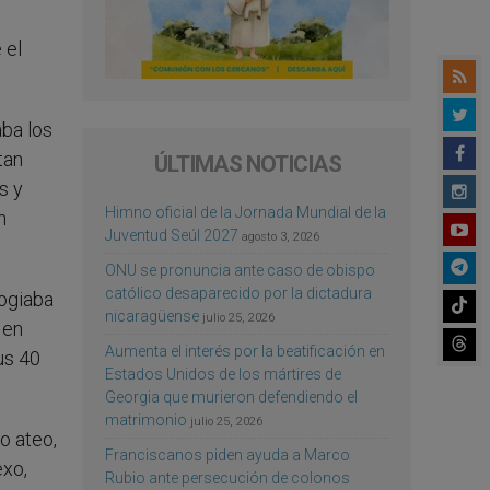
 el
aba los
tan
ÚLTIMAS NOTICIAS
s y
Himno oficial de la Jornada Mundial de la
n
Juventud Seúl 2027
agosto 3, 2026
ONU se pronuncia ante caso de obispo
católico desaparecido por la dictadura
logiaba
nicaragüense
julio 25, 2026
 en
Aumenta el interés por la beatificación en
us 40
Estados Unidos de los mártires de
Georgia que murieron defendiendo el
matrimonio
julio 25, 2026
o ateo,
Franciscanos piden ayuda a Marco
exo,
Rubio ante persecución de colonos