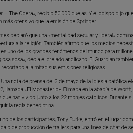
 – The Opera», recibió 50.000 quejas. Y el obispo dijo que
o más ofensivo que la emisión de Springer.
ames declaró que una «mentalidad secular y liberal» domin
bertura a la religión. También afirmó que los medios necesi
ón es uno de los grandes fenómenos del mundo para millone
giosa sosa», decía el prelado anglicano. El Guardian tambié
 recortado a la mitad sus emisiones religiosas.
 Una nota de prensa del 3 de mayo de la Iglesia católica e
 2, llamada «El Monasterio». Filmada en la abadía de Worth,
que han vivido junto a los 22 monjes católicos. Durante s
uir la regla benedictina.
 uno de los participantes, Tony Burke, entró en el lugar com
rabajo de producción de trailers para una línea de chat de s