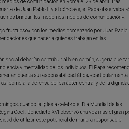
os medios de comunicación en Roma el 23 de abril. Tras
uerte de Juan Pablo II y el cónclave, el Papa observaba: 
s que nos brindan los modernos medios de comunicación».
logo fructuoso» con los medios comenzado por Juan Pablo I
endaciones que hacer a quienes trabajan en las
 social deberían contribuir al bien común, sugería que t
conciencia y mentalidad de los individuos. El Papa recomen
ner en cuenta su responsabilidad ética, «particularmente 
así como a la defensa del carácter central y de la dignidad
mingos, cuando la Iglesia celebró el Día Mundial de las
egina Coeli, Benedicto XVI observó una vez más el gran p
sidad de utilizar este potencial de manera responsable.