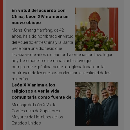
En virtud del acuerdo con
China, León XIV nombra un
nuevo obispo
Mons. Chang Yanfeng, de 42
años, ha sido nombrado en virtud
del Acuerdo entre China y la Santa
Sede para una diócesis que
llevaba veinte años sin pastor. La ordenación tuvo lugar
hoy. Pero hace tres semanas antes tuvo que
comprometer públicamente a la Iglesia local con la
controvertida ley que busca eliminar la identidad de las
minorías.
León XIV anima a los
religiosos a ver la vida
comunitaria como fuente de
inspiración y santificación
Mensaje de León XIV a la
Conferencia de Superiores
Mayores de Hombres de los
Estados Unidos