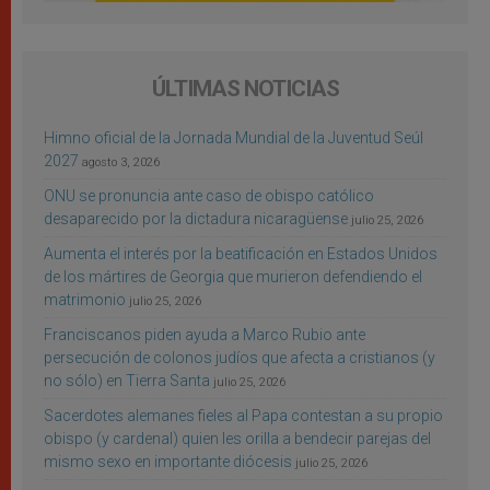
ÚLTIMAS NOTICIAS
Himno oficial de la Jornada Mundial de la Juventud Seúl
2027
agosto 3, 2026
ONU se pronuncia ante caso de obispo católico
desaparecido por la dictadura nicaragüense
julio 25, 2026
Aumenta el interés por la beatificación en Estados Unidos
de los mártires de Georgia que murieron defendiendo el
matrimonio
julio 25, 2026
Franciscanos piden ayuda a Marco Rubio ante
persecución de colonos judíos que afecta a cristianos (y
no sólo) en Tierra Santa
julio 25, 2026
Sacerdotes alemanes fieles al Papa contestan a su propio
obispo (y cardenal) quien les orilla a bendecir parejas del
mismo sexo en importante diócesis
julio 25, 2026