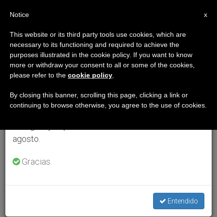
ES
Notice
×
x
Aviso importante
This website or its third party tools use cookies, which are
necessary to its functioning and required to achieve the
Del 27 de julio al 7 de agosto haremos la pausa
purposes illustrated in the cookie policy. If you want to know
anual, aprovechando que en el periodo de verano
more or withdraw your consent to all or some of the cookies,
please refer to the
cookie policy
.
se generan menos informaciones y también el
consumo de las mismas disminuye.
By closing this banner, scrolling this page, clicking a link or
continuing to browse otherwise, you agree to the use of cookies.
Retomamos el trabajo ordinario de las ediciones
en inglés y español de ZENIT el lunes 10 de
agosto.
Gracias.
Entendido