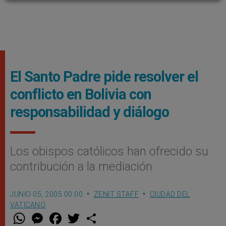
El Santo Padre pide resolver el
conflicto en Bolivia con
responsabilidad y diálogo
Los obispos católicos han ofrecido su
contribución a la mediación
JUNIO 05, 2005 00:00
ZENIT STAFF
CIUDAD DEL
VATICANO
W
M
F
T
S
h
e
a
w
h