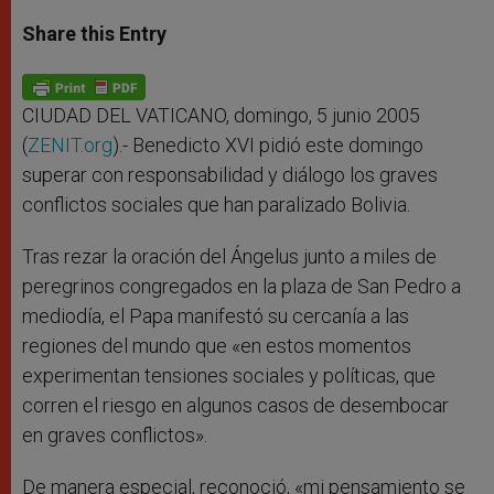
a
s
c
i
a
t
s
e
t
r
Share this Entry
s
e
b
t
e
A
n
o
e
p
g
o
r
p
e
k
r
CIUDAD DEL VATICANO, domingo, 5 junio 2005
(
ZENIT.org
).- Benedicto XVI pidió este domingo
superar con responsabilidad y diálogo los graves
conflictos sociales que han paralizado Bolivia.
Tras rezar la oración del Ángelus junto a miles de
peregrinos congregados en la plaza de San Pedro a
mediodía, el Papa manifestó su cercanía a las
regiones del mundo que «en estos momentos
experimentan tensiones sociales y políticas, que
corren el riesgo en algunos casos de desembocar
en graves conflictos».
De manera especial, reconoció, «mi pensamiento se