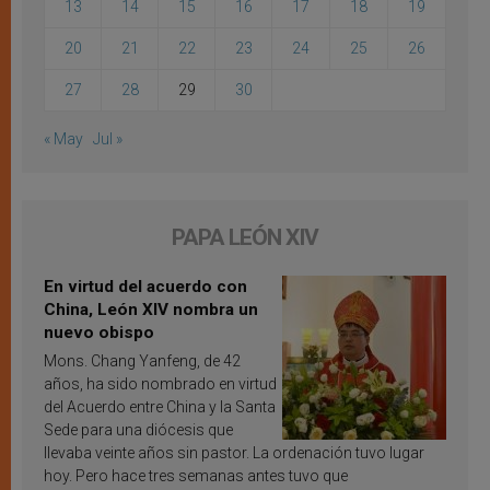
13
14
15
16
17
18
19
20
21
22
23
24
25
26
27
28
29
30
« May
Jul »
PAPA LEÓN XIV
En virtud del acuerdo con
China, León XIV nombra un
nuevo obispo
Mons. Chang Yanfeng, de 42
años, ha sido nombrado en virtud
del Acuerdo entre China y la Santa
Sede para una diócesis que
llevaba veinte años sin pastor. La ordenación tuvo lugar
hoy. Pero hace tres semanas antes tuvo que