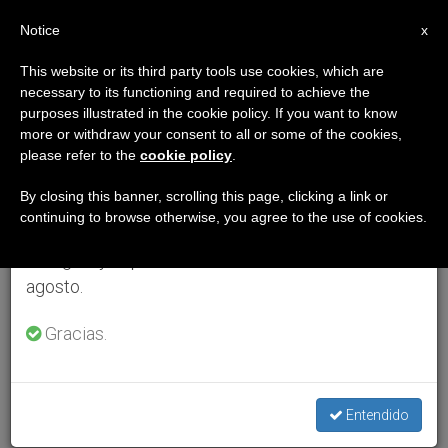
ES
Notice
×
x
Aviso importante
This website or its third party tools use cookies, which are
necessary to its functioning and required to achieve the
Del 27 de julio al 7 de agosto haremos la pausa
purposes illustrated in the cookie policy. If you want to know
anual, aprovechando que en el periodo de verano
more or withdraw your consent to all or some of the cookies,
please refer to the
cookie policy
.
se generan menos informaciones y también el
consumo de las mismas disminuye.
By closing this banner, scrolling this page, clicking a link or
continuing to browse otherwise, you agree to the use of cookies.
Retomamos el trabajo ordinario de las ediciones
en inglés y español de ZENIT el lunes 10 de
agosto.
Gracias.
Entendido