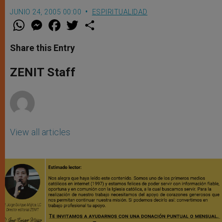
JUNIO 24, 2005 00:00
ESPIRITUALIDAD
W
M
F
T
S
h
e
a
w
h
a
s
c
i
a
t
s
e
t
r
Share this Entry
s
e
b
t
e
A
n
o
e
p
g
o
r
ZENIT Staff
p
e
k
r
View all articles