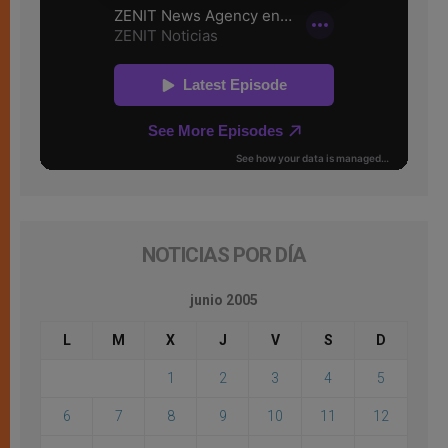
NOTICIAS POR DÍA
junio 2005
L
M
X
J
V
S
D
1
2
3
4
5
6
7
8
9
10
11
12