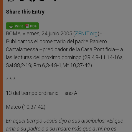
h
e
a
w
h
a
s
c
i
a
t
s
e
t
r
Share this Entry
s
e
b
t
e
A
n
o
e
p
g
o
r
p
e
k
r
ROMA, viernes, 24 junio 2005 (
ZENIT.org
).-
Publicamos el comentario del padre Raniero
Cantalamessa –predicador de la Casa Pontificia— a
las lecturas del próximo domingo (2R 4,8-11.14-16a;
Sal 88,2-19; Rm 6,3-4.8-1;Mt 10,37-42).
* * *
13 del tiempo ordinario – año A
Mateo (10,37-42)
En aquel tiempo Jesús dijo a sus discípulos: «El que
ama a su padre o a su madre más que a mí, no es