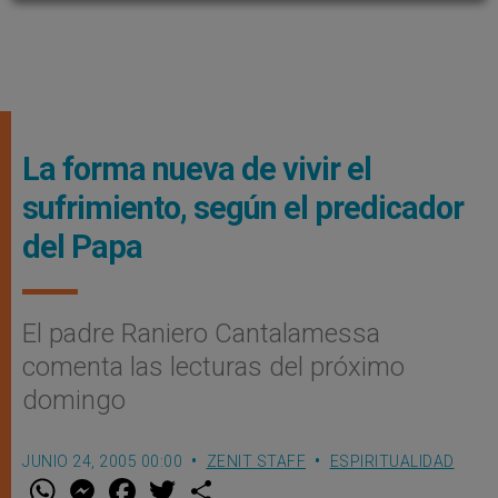
La forma nueva de vivir el
sufrimiento, según el predicador
del Papa
El padre Raniero Cantalamessa
comenta las lecturas del próximo
domingo
JUNIO 24, 2005 00:00
ZENIT STAFF
ESPIRITUALIDAD
W
M
F
T
S