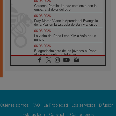
06.08.2026
Cardenal Parolin: La paz comienza con la
empatía al dolor del otro
06.08.2026
Fray Marco Vianelli: Aprender el Evangelio
de la Paz en la Escuela de San Francisco
06.08.2026
La visita del Papa León XIV a Asís en un
minuto
06.08.2026
El agradecimiento de los jóvenes al Papa:
«Hoy nos sentimos Iglesia»
06.08.2026
Líbano: Reanudan los coloquios en Roma en
medio de tensiones y ataques en el sur del
país
06.08.2026
Hiroshima y Nagasaki, 81 años después.
Comienzan "Diez Días Oración por la Paz"
06.08.2026
Pizzaballa en Asís: los cristianos quieren
paz
Quiénes somos
FAQ
La Propiedad
Los servicios
Difusión
06.08.2026
Estatus legal
Copyright
Contáctenos
Sturla: La visita de León XIV será una buena