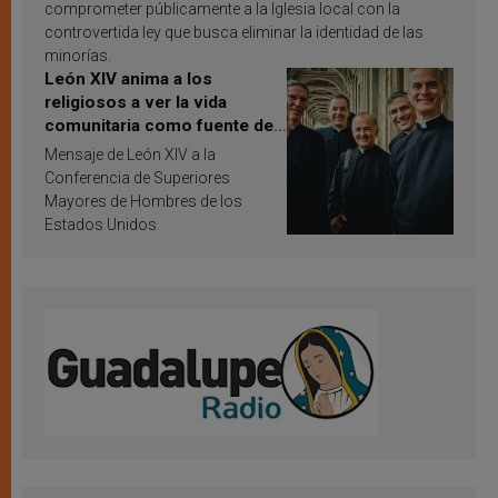
comprometer públicamente a la Iglesia local con la
controvertida ley que busca eliminar la identidad de las
minorías.
León XIV anima a los
religiosos a ver la vida
comunitaria como fuente de
inspiración y santificación
Mensaje de León XIV a la
Conferencia de Superiores
Mayores de Hombres de los
Estados Unidos