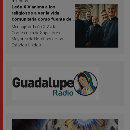
minorías.
León XIV anima a los
religiosos a ver la vida
comunitaria como fuente de
inspiración y santificación
Mensaje de León XIV a la
Conferencia de Superiores
Mayores de Hombres de los
Estados Unidos