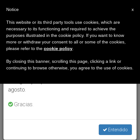
ES
Notice
×
x
Aviso importante
This website or its third party tools use cookies, which are
necessary to its functioning and required to achieve the
Del 27 de julio al 7 de agosto haremos la pausa
purposes illustrated in the cookie policy. If you want to know
anual, aprovechando que en el periodo de verano
more or withdraw your consent to all or some of the cookies,
please refer to the
cookie policy
.
se generan menos informaciones y también el
consumo de las mismas disminuye.
By closing this banner, scrolling this page, clicking a link or
continuing to browse otherwise, you agree to the use of cookies.
Retomamos el trabajo ordinario de las ediciones
en inglés y español de ZENIT el lunes 10 de
agosto.
Gracias.
Entendido