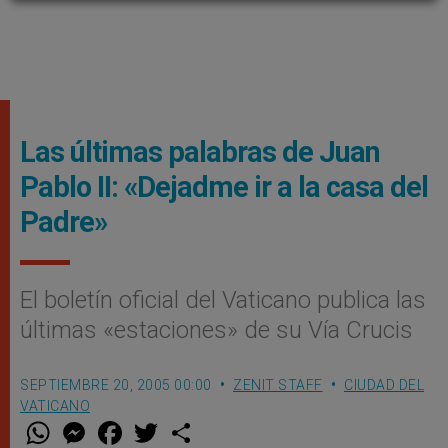
Las últimas palabras de Juan
Pablo II: «Dejadme ir a la casa del
Padre»
El boletín oficial del Vaticano publica las
últimas «estaciones» de su Vía Crucis
SEPTIEMBRE 20, 2005 00:00
ZENIT STAFF
CIUDAD DEL
VATICANO
W
M
F
T
S
h
e
a
w
h