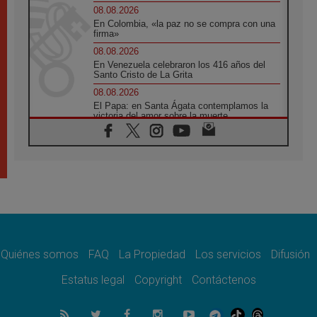
08.08.2026
En Colombia, «la paz no se compra con una
firma»
08.08.2026
En Venezuela celebraron los 416 años del
Santo Cristo de La Grita
08.08.2026
El Papa: en Santa Ágata contemplamos la
victoria del amor sobre la muerte
08.08.2026
León XIV visitará el Santuario de la Madre
del Buen Consejo de Genazzano
07.08.2026
Filipinas: el Vicariato Apostólico de Calapán
se convierte en diócesis
07.08.2026
Honduras: Los desplazados invisibles de una
crisis olvidada
Quiénes somos
FAQ
La Propiedad
Los servicios
Difusión
07.08.2026
Bokalic: "En Argentina el Papa León señalará
Estatus legal
Copyright
Contáctenos
el compromiso del cristiano"
07.08.2026
La matanza de niños en Gaza no cesa: 300