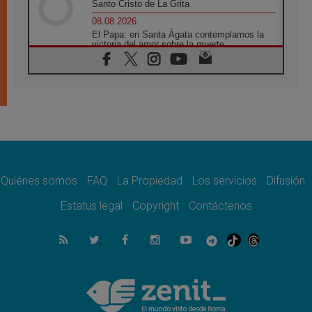
Santo Cristo de La Grita
08.08.2026
El Papa: en Santa Ágata contemplamos la
victoria del amor sobre la muerte
08.08.2026
León XIV visitará el Santuario de la Madre
del Buen Consejo de Genazzano
07.08.2026
Filipinas: el Vicariato Apostólico de Calapán
se convierte en diócesis
07.08.2026
Honduras: Los desplazados invisibles de una
crisis olvidada
Quiénes somos
FAQ
La Propiedad
Los servicios
Difusión
07.08.2026
Bokalic: "En Argentina el Papa León señalará
Estatus legal
Copyright
Contáctenos
el compromiso del cristiano"
07.08.2026
La matanza de niños en Gaza no cesa: 300
muertos en 300 días
07.08.2026
Tagle: La guerra desfigura el mundo, solo la
revelación de Dios lo transfigura