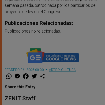
semana pasada, patrocinada por los partidarios del
proyecto de ley en el Congreso.
Publicaciones Relacionadas:
Publicaciones no relacionadas.
FEBRERO 06, 2006 00:00
ARTE Y CULTURA
W
M
F
T
S
h
e
a
w
h
a
s
c
i
a
t
s
e
t
r
Share this Entry
s
e
b
t
e
A
n
o
e
p
g
o
r
ZENIT Staff
p
e
k
r