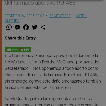
del fármaco abortivo RU-486.
FEBRERO 06, 2006 00:00
ZENIT STAFF
ARTE Y
CULTURA
W
M
F
T
S
h
e
a
w
h
a
s
c
i
a
t
s
e
t
r
Share this Entry
s
e
b
t
e
A
n
o
e
p
g
o
r
p
e
k
r
«La Conferencia Episcopal apoya decididamente la
Holly’s Law –afirmó Deirdre McQuade, portavoz del
Secretariado–. Nos oponemos a todo aborto como
eliminación de una vida humana. El método RU-486,
sin embargo, agrava este daño amenazando también
la vida y el bienestar de las mujeres».
La McQuade, junto a los representantes de otras
organizaciones, intervino en una rueda de prensa, la