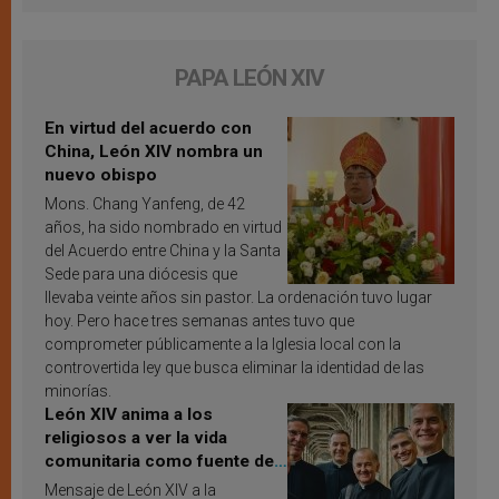
PAPA LEÓN XIV
En virtud del acuerdo con
China, León XIV nombra un
nuevo obispo
Mons. Chang Yanfeng, de 42
años, ha sido nombrado en virtud
del Acuerdo entre China y la Santa
Sede para una diócesis que
llevaba veinte años sin pastor. La ordenación tuvo lugar
hoy. Pero hace tres semanas antes tuvo que
comprometer públicamente a la Iglesia local con la
controvertida ley que busca eliminar la identidad de las
minorías.
León XIV anima a los
religiosos a ver la vida
comunitaria como fuente de
inspiración y santificación
Mensaje de León XIV a la