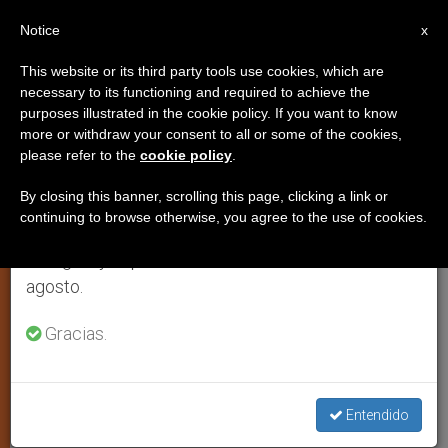
ES
Notice
×
x
Aviso importante
This website or its third party tools use cookies, which are
necessary to its functioning and required to achieve the
Del 27 de julio al 7 de agosto haremos la pausa
purposes illustrated in the cookie policy. If you want to know
El Secretariado Pro Vida
anual, aprovechando que en el periodo de verano
more or withdraw your consent to all or some of the cookies,
please refer to the
cookie policy
.
se generan menos informaciones y también el
episcopal de EE. UU. apoya una
consumo de las mismas disminuye.
ley contra la píldora abortiva
By closing this banner, scrolling this page, clicking a link or
continuing to browse otherwise, you agree to the use of cookies.
Retomamos el trabajo ordinario de las ediciones
en inglés y español de ZENIT el lunes 10 de
WASHINGTON, lunes, 6 febrero, 2006
agosto.
(
ZENIT.org
).- La portavoz del
Gracias.
Secretariado Pro Vida de los obispos
estadounidenses apoyó públicamente
la «Holly’s Law», una ley que pretende
Entendido
bloquear la aprobación gubernamental