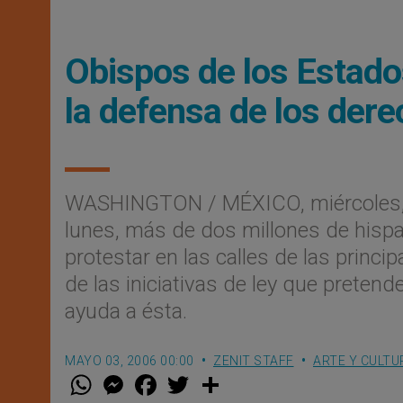
Obispos de los Estado
la defensa de los dere
WASHINGTON / MÉXICO, miércoles,
lunes, más de dos millones de hispa
protestar en las calles de las princ
de las iniciativas de ley que pretend
ayuda a ésta.
MAYO 03, 2006 00:00
ZENIT STAFF
ARTE Y CULTU
W
M
F
T
S
h
e
a
w
h