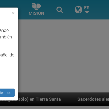
ES
×
MISIÓN
hando
ambién
pañol de
tendido
ra Santa
Sacerdotes alemanes fieles al Papa co