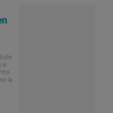
en
- Este
n a
ntra
mo la