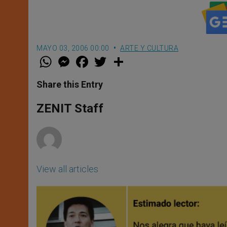
MAYO 03, 2006 00:00
ARTE Y CULTURA
W
M
F
T
S
h
e
a
w
h
a
s
c
i
a
t
s
e
t
r
Share this Entry
s
e
b
t
e
A
n
o
e
p
g
o
r
ZENIT Staff
p
e
k
r
View all articles