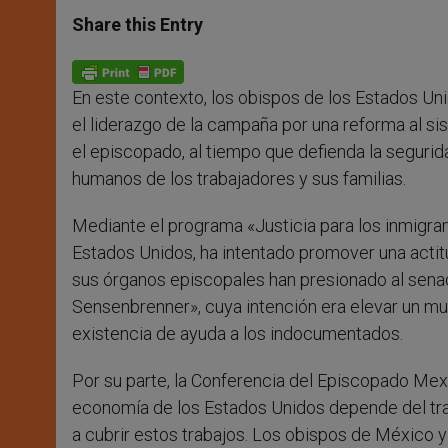
a
s
c
i
a
t
s
e
t
r
Share this Entry
s
e
b
t
e
A
n
o
e
p
g
o
r
p
e
k
En este contexto, los obispos de los Estados U
r
el liderazgo de la campaña por una reforma al s
el episcopado, al tiempo que defienda la seguri
humanos de los trabajadores y sus familias.
Mediante el programa «Justicia para los inmigrantes
Estados Unidos, ha intentado promover una actitu
sus órganos episcopales han presionado al sena
Sensenbrenner», cuya intención era elevar un mur
existencia de ayuda a los indocumentados.
Por su parte, la Conferencia del Episcopado Me
economía de los Estados Unidos depende del trab
a cubrir estos trabajos. Los obispos de México y