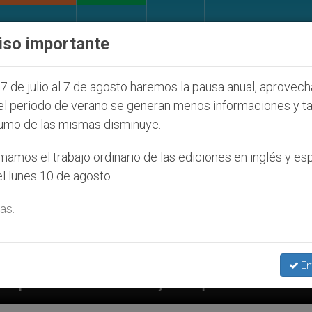
IGLESIA Y MUNDO
DOCUMENTOS
DONATIVOS
iso importante
7 de julio al 7 de agosto haremos la pausa anual, aprovec
el periodo de verano se generan menos informaciones y t
umo de las mismas disminuye.
amos el trabajo ordinario de las ediciones en inglés y es
l lunes 10 de agosto.
as.
En
os judíos que afecta a cristianos (y no sólo) en Tier