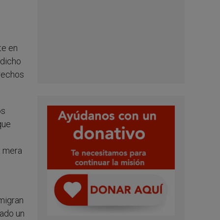
te en
 dicho
erechos
os
que
a mera
emigran
tado un