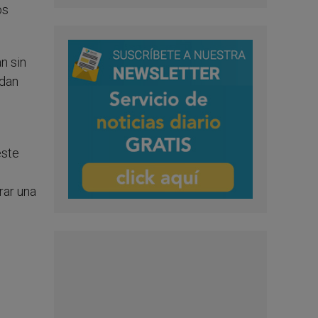
os
n sin
edan
este
rar una