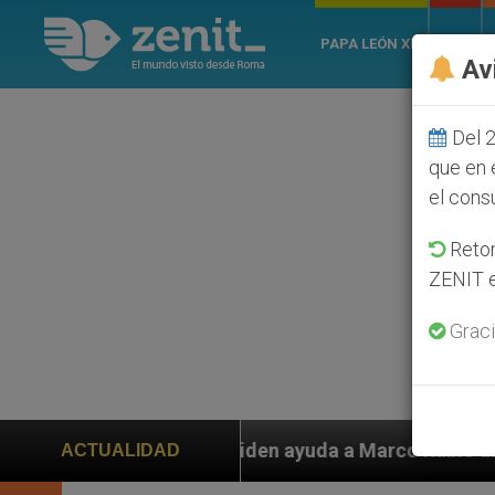
PAPA LEÓN XIV
ROMA
Av
Del 2
que en 
el cons
Retom
ZENIT e
Graci
s piden ayuda a Marco Rubio ante persecución de colon
ACTUALIDAD