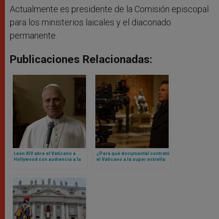
Actualmente es presidente de la Comisión episcopal
para los ministerios laicales y el diaconado
permanente.
Publicaciones Relacionadas:
León XIV abre el Vaticano a
¿Para qué documental contrató
Hollywood con audiencia a la
el Vaticano a la super estrella
que acudirán estos actores y
de Hollywood Chris Pratt? Esto
actrices
es todo lo que se sabe