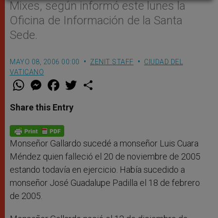
Mixes, según informó este lunes la
Oficina de Información de la Santa
Sede.
MAYO 08, 2006 00:00
ZENIT STAFF
CIUDAD DEL
VATICANO
W
M
F
T
S
h
e
a
w
h
a
s
c
i
a
t
s
e
t
r
Share this Entry
s
e
b
t
e
A
n
o
e
p
g
o
r
p
e
k
r
Monseñor Gallardo sucedé a monseñor Luis Cuara
Méndez quien falleció el 20 de noviembre de 2005
estando todavía en ejercicio. Había sucedido a
monseñor José Guadalupe Padilla el 18 de febrero
de 2005.