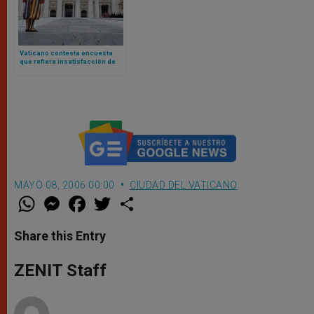
Vaticano contesta encuesta
que refiere insatisfacción de
algunos empleados: no hay
descontento generalizado
MAYO 08, 2006 00:00
CIUDAD DEL VATICANO
W
M
F
T
S
h
e
a
w
h
a
s
c
i
a
t
s
e
t
r
Share this Entry
s
e
b
t
e
A
n
o
e
p
g
o
r
ZENIT Staff
p
e
k
r