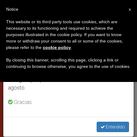
ES
Notice
×
x
Aviso importante
This website or its third party tools use cookies, which are
necessary to its functioning and required to achieve the
Del 27 de julio al 7 de agosto haremos la pausa
purposes illustrated in the cookie policy. If you want to know
Monseñor Luis Felipe Gallardo,
anual, aprovechando que en el periodo de verano
more or withdraw your consent to all or some of the cookies,
please refer to the
cookie policy
.
se generan menos informaciones y también el
nuevo obispo de Veracruz
consumo de las mismas disminuye.
(México)
By closing this banner, scrolling this page, clicking a link or
continuing to browse otherwise, you agree to the use of cookies.
Retomamos el trabajo ordinario de las ediciones
en inglés y español de ZENIT el lunes 10 de
CIUDAD DEL VATICANO, lunes, 8 mayo
agosto.
2006 (
ZENIT.org
).- Benedicto XVI ha
Gracias.
nombrado nuevo obispo de Veracruz,
en México, a monseñor Luis Felipe
Gallardo Martín del Campo S.D.B.,
Entendido
hasta ahora obispo de la Prelatura de