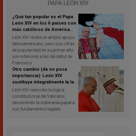
PAPA LEÓN XIV
¿Qué tan popular es el Papa
León XIV en los 6 países con
más católicos de América
Latina en 2026? Publican
León XIV recibe un amplio apoyo
resultados de investigación
latinoamericano, pero sus cifras
de popularidad en su primer año
son inferiores a las del debut de
Francisco
Otro cambio (de no poca
importancia): León XIV
sustituye integralmente la ley
vaticana de Papa Francisco
León XIV reescribe la lógica
constitucional del Vaticano,
devolviendo la soberanía papal a
sus fundamentos legales