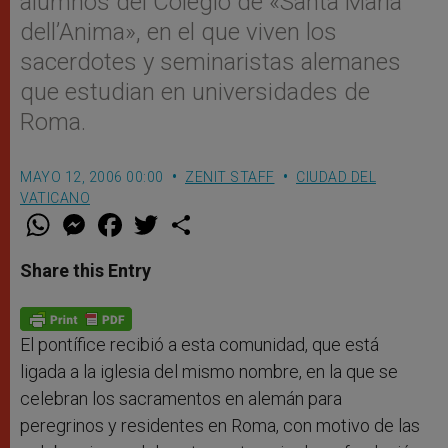
alumnos del Colegio de «Santa María
dell’Anima», en el que viven los
sacerdotes y seminaristas alemanes
que estudian en universidades de
Roma.
MAYO 12, 2006 00:00
ZENIT STAFF
CIUDAD DEL
VATICANO
W
M
F
T
S
h
e
a
w
h
a
s
c
i
a
t
s
e
t
r
Share this Entry
s
e
b
t
e
A
n
o
e
p
g
o
r
p
e
k
r
El pontífice recibió a esta comunidad, que está
ligada a la iglesia del mismo nombre, en la que se
celebran los sacramentos en alemán para
peregrinos y residentes en Roma, con motivo de las