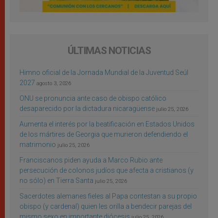
ÚLTIMAS NOTICIAS
Himno oficial de la Jornada Mundial de la Juventud Seúl
2027
agosto 3, 2026
ONU se pronuncia ante caso de obispo católico
desaparecido por la dictadura nicaragüense
julio 25, 2026
Aumenta el interés por la beatificación en Estados Unidos
de los mártires de Georgia que murieron defendiendo el
matrimonio
julio 25, 2026
Franciscanos piden ayuda a Marco Rubio ante
persecución de colonos judíos que afecta a cristianos (y
no sólo) en Tierra Santa
julio 25, 2026
Sacerdotes alemanes fieles al Papa contestan a su propio
obispo (y cardenal) quien les orilla a bendecir parejas del
mismo sexo en importante diócesis
julio 25, 2026