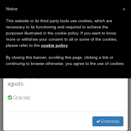
ES
Notice
×
x
Aviso importante
This website or its third party tools use cookies, which are
necessary to its functioning and required to achieve the
Del 27 de julio al 7 de agosto haremos la pausa
purposes illustrated in the cookie policy. If you want to know
anual, aprovechando que en el periodo de verano
more or withdraw your consent to all or some of the cookies,
please refer to the
cookie policy
.
se generan menos informaciones y también el
consumo de las mismas disminuye.
By closing this banner, scrolling this page, clicking a link or
continuing to browse otherwise, you agree to the use of cookies.
Retomamos el trabajo ordinario de las ediciones
en inglés y español de ZENIT el lunes 10 de
agosto.
Gracias.
Entendido