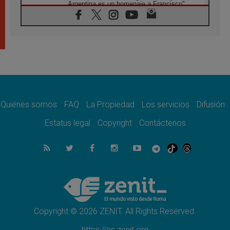
Argentina es un homenaje a Francisco"
06.08.2026
En Asís, León XIV invita a los jóvenes a
«construir la civilización del amor»
05.08.2026
El cardenal Parolin en México: Toda la
sociedad necesita el mensaje del Evangelio
05.08.2026
Santa María la Mayor, Makrickas: La gracia
de Dios desciende sobre el mundo
Quiénes somos
FAQ
La Propiedad
Los servicios
Difusión
05.08.2026
Cristianos y confucianos: Respeto y
Estatus legal
Copyright
Contáctenos
sabiduría para afrontar los urgentes desafíos
de hoy
05.08.2026
En marcha hacia Asís en nombre de San
Francisco, a la espera de León
05.08.2026
Venezuela, Padre Pagniello: "En medio del
dolor, una Iglesia que no se rinde"
Copyright © 2026 ZENIT. All Rights Reserved.
https://es.zenit.org