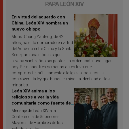
PAPA LEÓN XIV
En virtud del acuerdo con
China, León XIV nombra un
nuevo obispo
Mons. Chang Yanfeng, de 42
años, ha sido nombrado en virtud
del Acuerdo entre China y la Santa
Sede para una diócesis que
llevaba veinte años sin pastor. La ordenación tuvo lugar
hoy. Pero hace tres semanas antes tuvo que
comprometer públicamente a la Iglesia local con la
controvertida ley que busca eliminar la identidad de las
minorías.
León XIV anima a los
religiosos a ver la vida
comunitaria como fuente de
inspiración y santificación
Mensaje de León XIV a la
Conferencia de Superiores
Mayores de Hombres de los
Estados Unidos