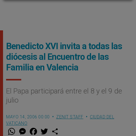
Benedicto XVI invita a todas las
diócesis al Encuentro de las
Familia en Valencia
El Papa participará entre el 8 y el 9 de
julio
MAYO 14, 2006 00:00
ZENIT STAFF
CIUDAD DEL
VATICANO
W
M
F
T
S
h
e
a
w
h