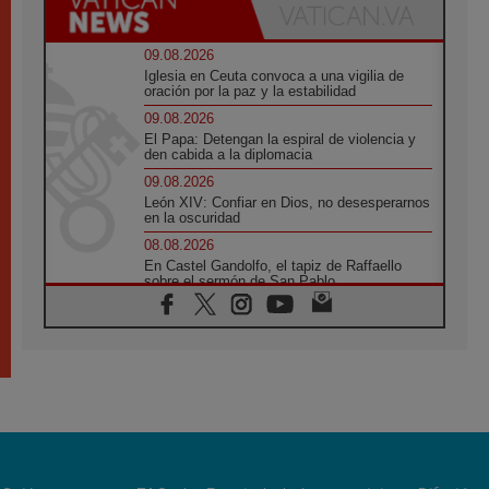
09.08.2026
Iglesia en Ceuta convoca a una vigilia de
oración por la paz y la estabilidad
09.08.2026
El Papa: Detengan la espiral de violencia y
den cabida a la diplomacia
09.08.2026
León XIV: Confiar en Dios, no desesperarnos
en la oscuridad
08.08.2026
En Castel Gandolfo, el tapiz de Raffaello
sobre el sermón de San Pablo
08.08.2026
En Colombia, «la paz no se compra con una
firma»
08.08.2026
En Venezuela celebraron los 416 años del
Santo Cristo de La Grita
08.08.2026
El Papa: en Santa Ágata contemplamos la
victoria del amor sobre la muerte