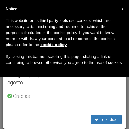
ES
Notice
×
x
Aviso importante
This website or its third party tools use cookies, which are
necessary to its functioning and required to achieve the
Del 27 de julio al 7 de agosto haremos la pausa
purposes illustrated in the cookie policy. If you want to know
anual, aprovechando que en el periodo de verano
more or withdraw your consent to all or some of the cookies,
please refer to the
cookie policy
.
se generan menos informaciones y también el
consumo de las mismas disminuye.
By closing this banner, scrolling this page, clicking a link or
continuing to browse otherwise, you agree to the use of cookies.
Retomamos el trabajo ordinario de las ediciones
en inglés y español de ZENIT el lunes 10 de
agosto.
Gracias.
Entendido