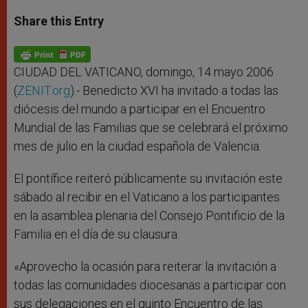
a
s
c
i
a
t
s
e
t
r
Share this Entry
s
e
b
t
e
A
n
o
e
p
g
o
r
p
e
k
r
CIUDAD DEL VATICANO, domingo, 14 mayo 2006
(
ZENIT.org
).- Benedicto XVI ha invitado a todas las
diócesis del mundo a participar en el Encuentro
Mundial de las Familias que se celebrará el próximo
mes de julio en la ciudad española de Valencia.
El pontífice reiteró públicamente su invitación este
sábado al recibir en el Vaticano a los participantes
en la asamblea plenaria del Consejo Pontificio de la
Familia en el día de su clausura.
«Aprovecho la ocasión para reiterar la invitación a
todas las comunidades diocesanas a participar con
sus delegaciones en el quinto Encuentro de las