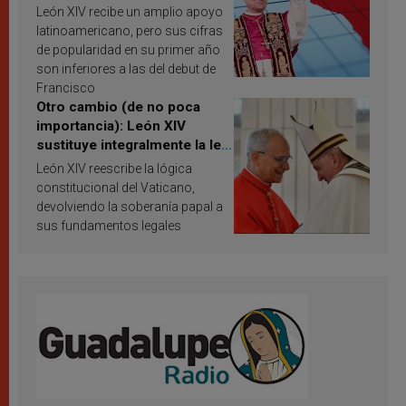
Latina en 2026? Publican
León XIV recibe un amplio apoyo
resultados de investigación
latinoamericano, pero sus cifras
de popularidad en su primer año
son inferiores a las del debut de
Francisco
Otro cambio (de no poca
importancia): León XIV
sustituye integralmente la ley
vaticana de Papa Francisco
León XIV reescribe la lógica
constitucional del Vaticano,
devolviendo la soberanía papal a
sus fundamentos legales