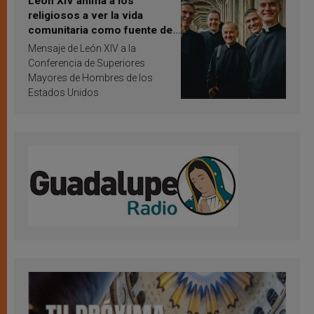
León XIV anima a los
religiosos a ver la vida
comunitaria como fuente de
inspiración y santificación
Mensaje de León XIV a la
Conferencia de Superiores
Mayores de Hombres de los
Estados Unidos