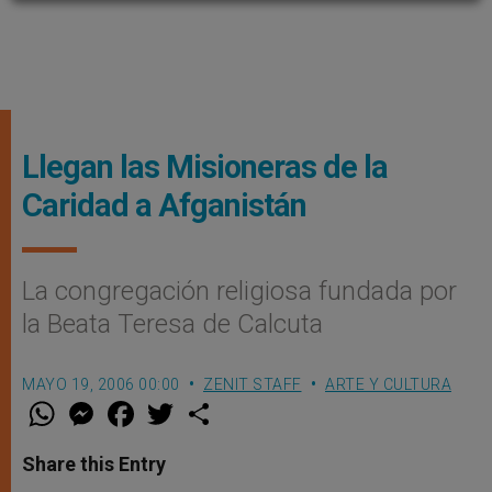
Llegan las Misioneras de la
Caridad a Afganistán
La congregación religiosa fundada por
la Beata Teresa de Calcuta
MAYO 19, 2006 00:00
ZENIT STAFF
ARTE Y CULTURA
W
M
F
T
S
h
e
a
w
h
a
s
c
i
a
t
s
e
t
r
Share this Entry
s
e
b
t
e