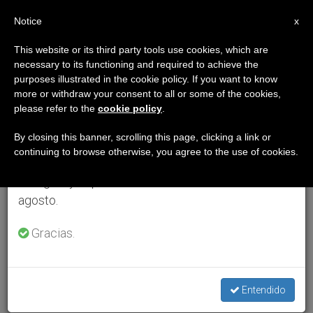
ES
Notice
×
x
Aviso importante
This website or its third party tools use cookies, which are
necessary to its functioning and required to achieve the
Del 27 de julio al 7 de agosto haremos la pausa
purposes illustrated in the cookie policy. If you want to know
anual, aprovechando que en el periodo de verano
more or withdraw your consent to all or some of the cookies,
please refer to the
cookie policy
.
se generan menos informaciones y también el
consumo de las mismas disminuye.
By closing this banner, scrolling this page, clicking a link or
continuing to browse otherwise, you agree to the use of cookies.
Retomamos el trabajo ordinario de las ediciones
en inglés y español de ZENIT el lunes 10 de
agosto.
Gracias.
Entendido