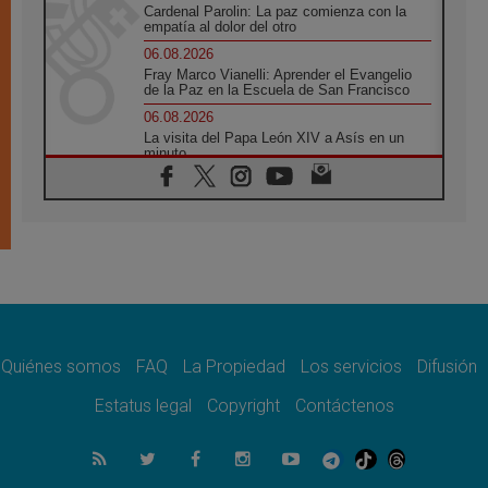
Cardenal Parolin: La paz comienza con la
empatía al dolor del otro
06.08.2026
Fray Marco Vianelli: Aprender el Evangelio
de la Paz en la Escuela de San Francisco
06.08.2026
La visita del Papa León XIV a Asís en un
minuto
06.08.2026
El agradecimiento de los jóvenes al Papa:
«Hoy nos sentimos Iglesia»
06.08.2026
Líbano: Reanudan los coloquios en Roma en
medio de tensiones y ataques en el sur del
país
06.08.2026
Hiroshima y Nagasaki, 81 años después.
Comienzan "Diez Días Oración por la Paz"
Quiénes somos
FAQ
La Propiedad
Los servicios
Difusión
06.08.2026
Estatus legal
Copyright
Contáctenos
Pizzaballa en Asís: los cristianos quieren
paz
06.08.2026
Sturla: La visita de León XIV será una buena
noticia para todo el Uruguay