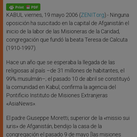
A
n
o
e
p
g
o
r
p
e
k
r
KABUL viernes, 19 mayo 2006 (
ZENIT.org
).- Ninguna
oposición ha suscitado en la capital de Afganistán el
inicio de la labor de las Misioneras de la Caridad,
congregación que fundó la beata Teresa de Calcuta
(1910-1997).
Hace un año que se esperaba la llegada de las
religiosas al país –de 31 millones de habitantes, el
99% musulmán–; el pasado 10 de abril se constituyó
la comunidad en Kabul, confirma la agencia del
Pontificio Instituto de Misiones Extranjeras
«AsiaNews».
El padre Giuseppe Moretti, superior de la «missio sui
iuris» de Afganistán, bendijo la casa de la
congregación el pasado 9 de mayo [las misiones