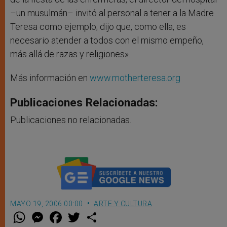
–un musulmán– invitó al personal a tener a la Madre
Teresa como ejemplo; dijo que, como ella, es
necesario atender a todos con el mismo empeño,
más allá de razas y religiones».
Más información en
www.motherteresa.org
Publicaciones Relacionadas:
Publicaciones no relacionadas.
MAYO 19, 2006 00:00
ARTE Y CULTURA
W
M
F
T
S
h
e
a
w
h