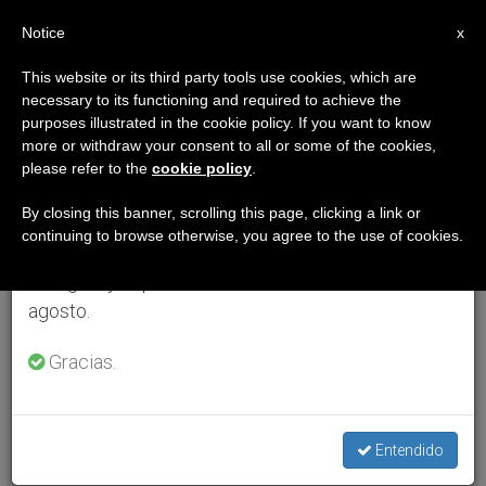
ES
Notice
×
x
Aviso importante
This website or its third party tools use cookies, which are
necessary to its functioning and required to achieve the
Del 27 de julio al 7 de agosto haremos la pausa
purposes illustrated in the cookie policy. If you want to know
anual, aprovechando que en el periodo de verano
more or withdraw your consent to all or some of the cookies,
please refer to the
cookie policy
.
se generan menos informaciones y también el
consumo de las mismas disminuye.
By closing this banner, scrolling this page, clicking a link or
continuing to browse otherwise, you agree to the use of cookies.
Retomamos el trabajo ordinario de las ediciones
en inglés y español de ZENIT el lunes 10 de
agosto.
Gracias.
Entendido