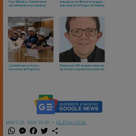
Tras 500 años, Dublín tiene
Inauguran en Brasil la imagen
oficialmente una catedral
más alta de la Virgen de Fátima
aprobada por Papa León XIV
en la ciudad más católica del
país
¿Cuánto van a misa o
Papa León XIV acepta renuncia
escuchan al Papa los
de obispo español acusado de
estudiantes católicos? las
abuso
sorprendentes revelaciones de
un estudio
MAYO 25, 2006 00:00
IGLESIA LOCAL
W
M
F
T
S
h
e
a
w
h