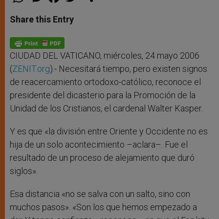
h
e
a
w
h
a
s
c
i
a
t
s
e
t
r
Share this Entry
s
e
b
t
e
A
n
o
e
p
g
o
r
p
e
k
r
CIUDAD DEL VATICANO, miércoles, 24 mayo 2006
(
ZENIT.org
).- Necesitará tiempo, pero existen signos
de reacercamiento ortodoxo-católico, reconoce el
presidente del dicasterio para la Promoción de la
Unidad de los Cristianos, el cardenal Walter Kasper.
Y es que «la división entre Oriente y Occidente no es
hija de un solo acontecimiento –aclara–. Fue el
resultado de un proceso de alejamiento que duró
siglos».
Esa distancia «no se salva con un salto, sino con
muchos pasos». «Son los que hemos empezado a