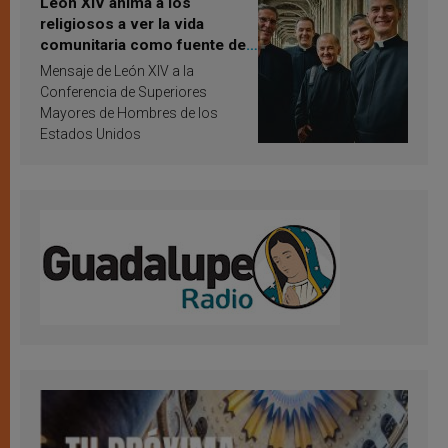
León XIV anima a los
religiosos a ver la vida
comunitaria como fuente de
inspiración y santificación
Mensaje de León XIV a la
Conferencia de Superiores
Mayores de Hombres de los
Estados Unidos