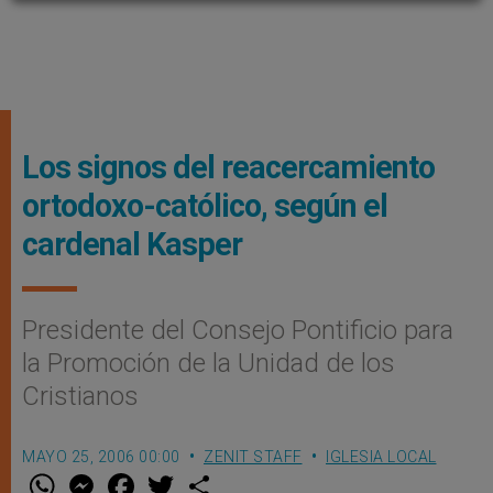
Los signos del reacercamiento
ortodoxo-católico, según el
cardenal Kasper
Presidente del Consejo Pontificio para
la Promoción de la Unidad de los
Cristianos
MAYO 25, 2006 00:00
ZENIT STAFF
IGLESIA LOCAL
W
M
F
T
S