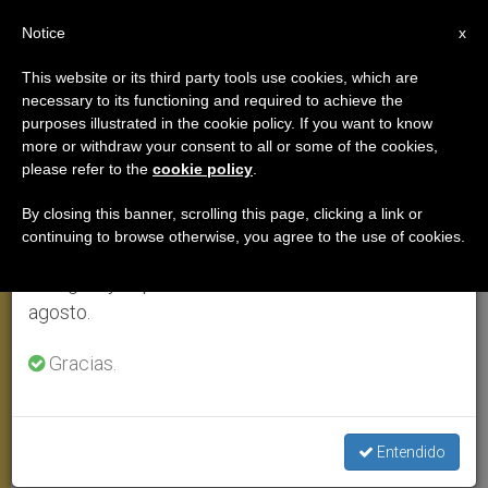
ES
Notice
×
x
Aviso importante
This website or its third party tools use cookies, which are
necessary to its functioning and required to achieve the
Del 27 de julio al 7 de agosto haremos la pausa
purposes illustrated in the cookie policy. If you want to know
Un millón de chicos y chicas en
anual, aprovechando que en el periodo de verano
more or withdraw your consent to all or some of the cookies,
please refer to the
cookie policy
.
se generan menos informaciones y también el
Cracovia junto al Papa
consumo de las mismas disminuye.
By closing this banner, scrolling this page, clicking a link or
continuing to browse otherwise, you agree to the use of cookies.
Retomamos el trabajo ordinario de las ediciones
Benedicto XVI asegura a los jóvenes
en inglés y español de ZENIT el lunes 10 de
polacos que con Cristo pueden realizar
agosto.
sus sueños
Gracias.
MAYO 28, 2006 00:00
ZENIT STAFF
VIAJES
W
M
F
T
S
h
e
a
w
h
a
s
c
i
a
Entendido
t
s
e
t
r
Share this Entry
s
e
b
t
e