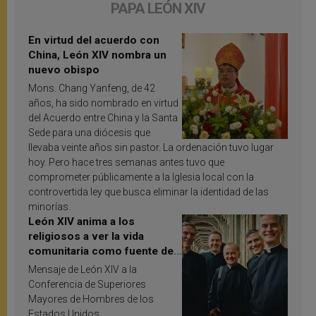
PAPA LEÓN XIV
En virtud del acuerdo con
China, León XIV nombra un
nuevo obispo
Mons. Chang Yanfeng, de 42
años, ha sido nombrado en virtud
del Acuerdo entre China y la Santa
Sede para una diócesis que
llevaba veinte años sin pastor. La ordenación tuvo lugar
hoy. Pero hace tres semanas antes tuvo que
comprometer públicamente a la Iglesia local con la
controvertida ley que busca eliminar la identidad de las
minorías.
León XIV anima a los
religiosos a ver la vida
comunitaria como fuente de
inspiración y santificación
Mensaje de León XIV a la
Conferencia de Superiores
Mayores de Hombres de los
Estados Unidos