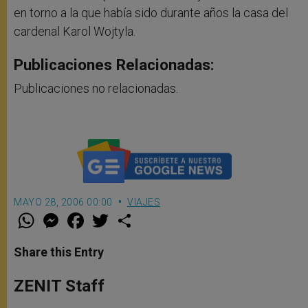
en torno a la que había sido durante años la casa del
cardenal Karol Wojtyla.
Publicaciones Relacionadas:
Publicaciones no relacionadas.
MAYO 28, 2006 00:00
VIAJES
W
M
F
T
S
h
e
a
w
h
a
s
c
i
a
t
s
e
t
r
Share this Entry
s
e
b
t
e
A
n
o
e
p
g
o
r
ZENIT Staff
p
e
k
r