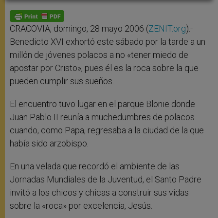
A
n
o
e
p
g
o
r
p
e
k
r
CRACOVIA, domingo, 28 mayo 2006 (
ZENIT.org
).-
Benedicto XVI exhortó este sábado por la tarde a un
millón de jóvenes polacos a no «tener miedo de
apostar por Cristo», pues él es la roca sobre la que
pueden cumplir sus sueños.
El encuentro tuvo lugar en el parque Blonie donde
Juan Pablo II reunía a muchedumbres de polacos
cuando, como Papa, regresaba a la ciudad de la que
había sido arzobispo.
En una velada que recordó el ambiente de las
Jornadas Mundiales de la Juventud, el Santo Padre
invitó a los chicos y chicas a construir sus vidas
sobre la «roca» por excelencia, Jesús.