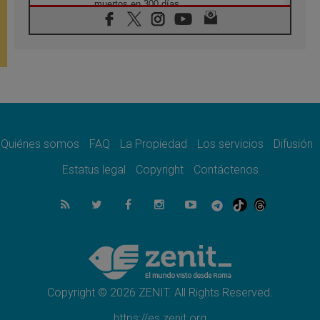
muertos en 300 días
07.08.2026
Tagle: La guerra desfigura el mundo, solo la
revelación de Dios lo transfigura
07.08.2026
Presentada la Trienal de Arte de las
Universidades Católicas: «Exercises in
Empathy»
07.08.2026
Fortunatus Nwachukwu: la comunicación
como misión al servicio del Evangelio
Quiénes somos
FAQ
La Propiedad
Los servicios
Difusión
07.08.2026
Estatus legal
Copyright
Contáctenos
SIGNIS 2026, dar voz a las religiosas en el
espacio público
07.08.2026
Lanzan un proyecto de empoderamiento
digital para mujeres líderes en África
07.08.2026
Programa oficial del Viaje Apostólico del
Papa León XIV a Francia
Copyright © 2026 ZENIT. All Rights Reserved.
https://es.zenit.org