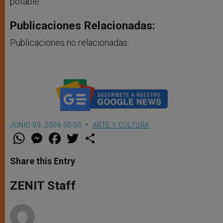
potable.
Publicaciones Relacionadas:
Publicaciones no relacionadas.
JUNIO 09, 2006 00:00
ARTE Y CULTURA
W
M
F
T
S
h
e
a
w
h
a
s
c
i
a
t
s
e
t
r
Share this Entry
s
e
b
t
e
A
n
o
e
p
g
o
r
ZENIT Staff
p
e
k
r