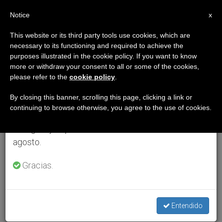
ES
Notice
×
x
Aviso importante
This website or its third party tools use cookies, which are
necessary to its functioning and required to achieve the
Del 27 de julio al 7 de agosto haremos la pausa
purposes illustrated in the cookie policy. If you want to know
anual, aprovechando que en el periodo de verano
more or withdraw your consent to all or some of the cookies,
please refer to the
cookie policy
.
se generan menos informaciones y también el
consumo de las mismas disminuye.
By closing this banner, scrolling this page, clicking a link or
continuing to browse otherwise, you agree to the use of cookies.
Retomamos el trabajo ordinario de las ediciones
en inglés y español de ZENIT el lunes 10 de
agosto.
Gracias.
Entendido