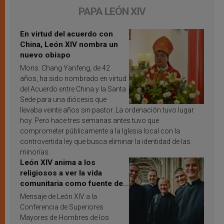
PAPA LEÓN XIV
En virtud del acuerdo con
China, León XIV nombra un
nuevo obispo
Mons. Chang Yanfeng, de 42
años, ha sido nombrado en virtud
del Acuerdo entre China y la Santa
Sede para una diócesis que
llevaba veinte años sin pastor. La ordenación tuvo lugar
hoy. Pero hace tres semanas antes tuvo que
comprometer públicamente a la Iglesia local con la
controvertida ley que busca eliminar la identidad de las
minorías.
León XIV anima a los
religiosos a ver la vida
comunitaria como fuente de
inspiración y santificación
Mensaje de León XIV a la
Conferencia de Superiores
Mayores de Hombres de los