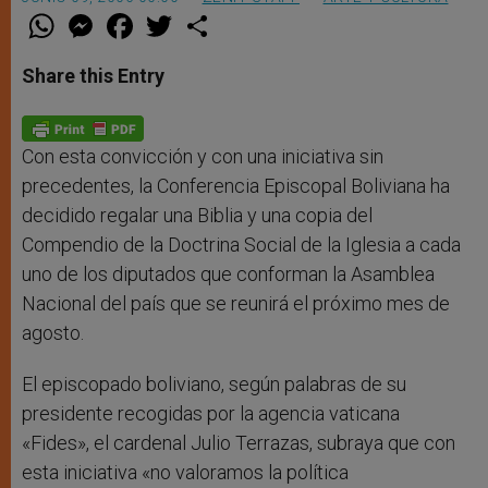
W
M
F
T
S
h
e
a
w
h
a
s
c
i
a
t
s
e
t
r
Share this Entry
s
e
b
t
e
A
n
o
e
p
g
o
r
p
e
k
r
Con esta convicción y con una iniciativa sin
precedentes, la Conferencia Episcopal Boliviana ha
decidido regalar una Biblia y una copia del
Compendio de la Doctrina Social de la Iglesia a cada
uno de los diputados que conforman la Asamblea
Nacional del país que se reunirá el próximo mes de
agosto.
El episcopado boliviano, según palabras de su
presidente recogidas por la agencia vaticana
«Fides», el cardenal Julio Terrazas, subraya que con
esta iniciativa «no valoramos la política