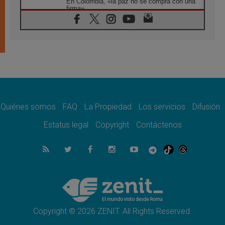
En Colombia, «la paz no se compra con una
firma»
08.08.2026
En Venezuela celebraron los 416 años del
Santo Cristo de La Grita
08.08.2026
El Papa: en Santa Ágata contemplamos la
victoria del amor sobre la muerte
08.08.2026
León XIV visitará el Santuario de la Madre
del Buen Consejo de Genazzano
Quiénes somos
FAQ
La Propiedad
Los servicios
Difusión
07.08.2026
Filipinas: el Vicariato Apostólico de Calapán
Estatus legal
Copyright
Contáctenos
se convierte en diócesis
07.08.2026
Honduras: Los desplazados invisibles de una
crisis olvidada
07.08.2026
Bokalic: "En Argentina el Papa León señalará
el compromiso del cristiano"
Copyright © 2026 ZENIT. All Rights Reserved.