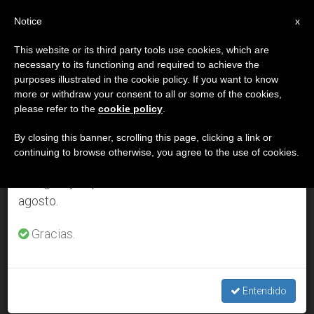
ES
Notice
×
x
Aviso importante
This website or its third party tools use cookies, which are
necessary to its functioning and required to achieve the
Del 27 de julio al 7 de agosto haremos la pausa
DÍA
purposes illustrated in the cookie policy. If you want to know
anual, aprovechando que en el periodo de verano
Junio 16th, 2006
more or withdraw your consent to all or some of the cookies,
please refer to the
cookie policy
.
se generan menos informaciones y también el
consumo de las mismas disminuye.
By closing this banner, scrolling this page, clicking a link or
continuing to browse otherwise, you agree to the use of cookies.
ÚLTIMAS NOTICIAS
Retomamos el trabajo ordinario de las ediciones
en inglés y español de ZENIT el lunes 10 de
agosto.
El Papa recibe en audiencia al director general de los
Legionarios de Cristo
Gracias.
JUN 16, 2006 00:00
ZENIT STAFF
Entendido