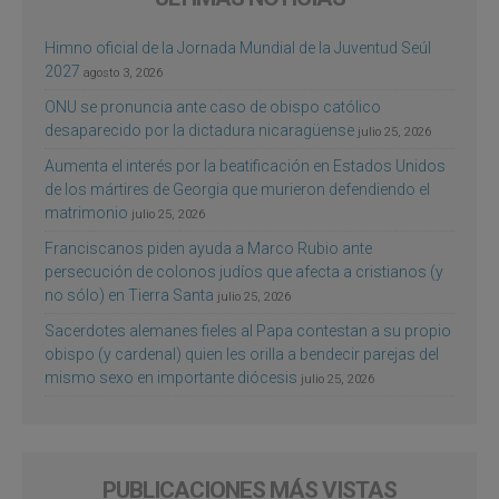
Himno oficial de la Jornada Mundial de la Juventud Seúl
2027
agosto 3, 2026
ONU se pronuncia ante caso de obispo católico
desaparecido por la dictadura nicaragüense
julio 25, 2026
Aumenta el interés por la beatificación en Estados Unidos
de los mártires de Georgia que murieron defendiendo el
matrimonio
julio 25, 2026
Franciscanos piden ayuda a Marco Rubio ante
persecución de colonos judíos que afecta a cristianos (y
no sólo) en Tierra Santa
julio 25, 2026
Sacerdotes alemanes fieles al Papa contestan a su propio
obispo (y cardenal) quien les orilla a bendecir parejas del
mismo sexo en importante diócesis
julio 25, 2026
PUBLICACIONES MÁS VISTAS