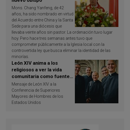
Mons. Chang Yanfeng, de 42
años, ha sido nombrado en virtud
del Acuerdo entre China y la Santa
Sede para una diócesis que
llevaba veinte años sin pastor. La ordenación tuvo lugar
hoy. Pero hace tres semanas antes tuvo que
comprometer públicamente a la Iglesia local con la
controvertida ley que busca eliminar la identidad de las
minorías.
León XIV anima a los
religiosos a ver la vida
comunitaria como fuente
de inspiración y
Mensaje de León XIV a la
santificación
Conferencia de Superiores
Mayores de Hombres de los
Estados Unidos