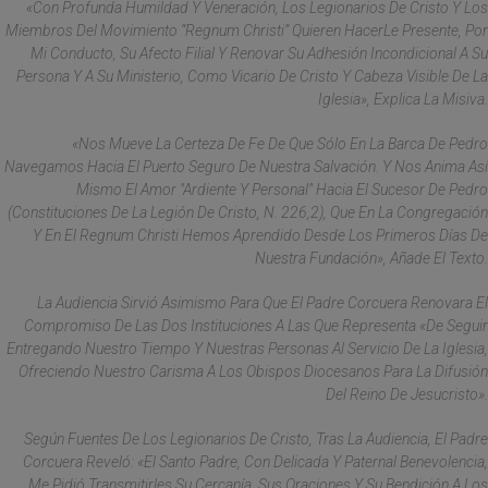
«Con Profunda Humildad Y Veneración, Los Legionarios De Cristo Y Los
Miembros Del Movimiento “Regnum Christi” Quieren HacerLe Presente, Por
Mi Conducto, Su Afecto Filial Y Renovar Su Adhesión Incondicional A Su
Persona Y A Su Ministerio, Como Vicario De Cristo Y Cabeza Visible De La
Iglesia», Explica La Misiva.
«Nos Mueve La Certeza De Fe De Que Sólo En La Barca De Pedro
Navegamos Hacia El Puerto Seguro De Nuestra Salvación. Y Nos Anima Así
Mismo El Amor "ardiente Y Personal" Hacia El Sucesor De Pedro
(Constituciones De La Legión De Cristo, N. 226,2), Que En La Congregación
Y En El Regnum Christi Hemos Aprendido Desde Los Primeros Días De
Nuestra Fundación», Añade El Texto.
La Audiencia Sirvió Asimismo Para Que El Padre Corcuera Renovara El
Compromiso De Las Dos Instituciones A Las Que Representa «de Seguir
Entregando Nuestro Tiempo Y Nuestras Personas Al Servicio De La Iglesia,
Ofreciendo Nuestro Carisma A Los Obispos Diocesanos Para La Difusión
Del Reino De Jesucristo».
Según Fuentes De Los Legionarios De Cristo, Tras La Audiencia, El Padre
Corcuera Reveló: «el Santo Padre, Con Delicada Y Paternal Benevolencia,
Me Pidió Transmitirles Su Cercanía, Sus Oraciones Y Su Bendición A Los