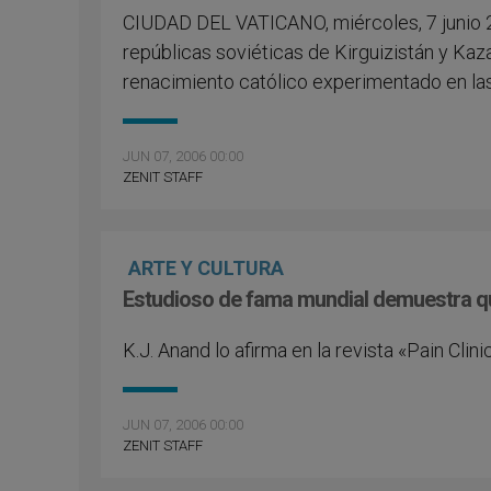
CIUDAD DEL VATICANO, miércoles, 7 junio 
repúblicas soviéticas de Kirguizistán y Ka
renacimiento católico experimentado en la
JUN 07, 2006 00:00
ZENIT STAFF
ARTE Y CULTURA
Estudioso de fama mundial demuestra qu
K.J. Anand lo afirma en la revista «Pain Clin
JUN 07, 2006 00:00
ZENIT STAFF