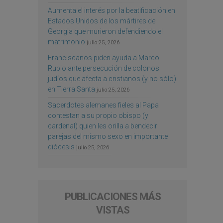
Aumenta el interés por la beatificación en
Estados Unidos de los mártires de
Georgia que murieron defendiendo el
matrimonio
julio 25, 2026
Franciscanos piden ayuda a Marco
Rubio ante persecución de colonos
judíos que afecta a cristianos (y no sólo)
en Tierra Santa
julio 25, 2026
Sacerdotes alemanes fieles al Papa
contestan a su propio obispo (y
cardenal) quien les orilla a bendecir
parejas del mismo sexo en importante
diócesis
julio 25, 2026
PUBLICACIONES MÁS
VISTAS