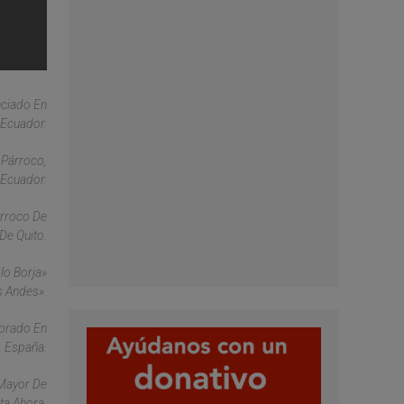
nciado En
 Ecuador.
 Párroco,
 Ecuador.
árroco De
De Quito.
lo Borja»
s Andes».
torado En
, España.
 Mayor De
ta Ahora.