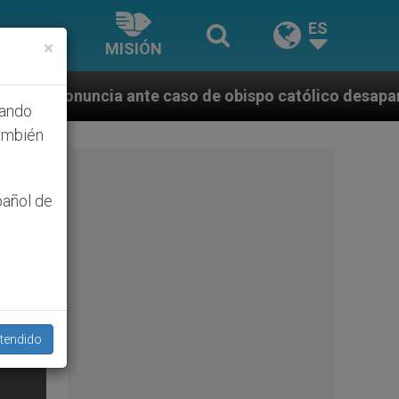
ES
×
MISIÓN
 caso de obispo católico desaparecido por la dictadu
hando
ambién
pañol de
tendido