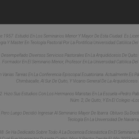
e 1957. Estudió En Los Seminarios Menor Y Mayor De Esta Ciudad. Es Lice
gía Y Master En Teología Pastoral Por La Pontificia Universidad Católica Del
a Desempeñado Diversos Servicios Pastorales En La Arquidiócesis De Quito:
Formador En El Seminario Menor, Profesor En La Universidad Católica Del
 Varias Tareas En La Conferencia Episcopal Ecuatoriana. Actualmente Es P
Chimbacalle, Al Sur De Quito, Y Vicario General De La Arquidiócesis 
962. Hizo Sus Estudios Con Los Hermanos Maristas En La Escuela «Pedro Pab
Núm. 2, De Quito, Y En El Colegio «Lo
; Pero Luego Decidió Ingresar Al Seminario Mayor De Ibarra. Obtuvo Su Doc
Teología En La Universidad De Navarra
88. Se Ha Dedicado Sobre Todo A La Docencia Eclesiástica En El Seminario
el Cual Fue Vicerrector Durante Cuatro Años Y Rector Desde El Año 2003 Has