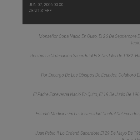
JUN 07, 2006 00:00
ZENIT STAFF
Monseñor Coba Nació En Quito, El 26 De Septiembre D
Teolo
Recibió La Ordenación Sacerdotal El 3 De Julio De 1982. H
Por Encargo De Los Obispos De Ecuador, Colaboró En
El Padre Echeverría Nació En Quito, El 19 De Junio De 1
Estudió Medicina En La Universidad Central Del Ecuador
Juan Pablo II Lo Ordenó Sacerdote El 29 De Mayo De 19
Ibarra, D