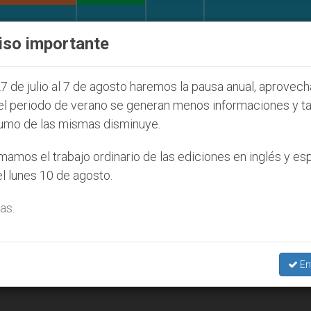
IGLESIA Y MUNDO
DOCUMENTOS
DONATIVOS
iso importante
de la Juventud Seúl 2027
ONU se pronuncia ante
7 de julio al 7 de agosto haremos la pausa anual, aprovec
el periodo de verano se generan menos informaciones y t
umo de las mismas disminuye.
amos el trabajo ordinario de las ediciones en inglés y es
l lunes 10 de agosto.
as.
En
uito (Ecuador)