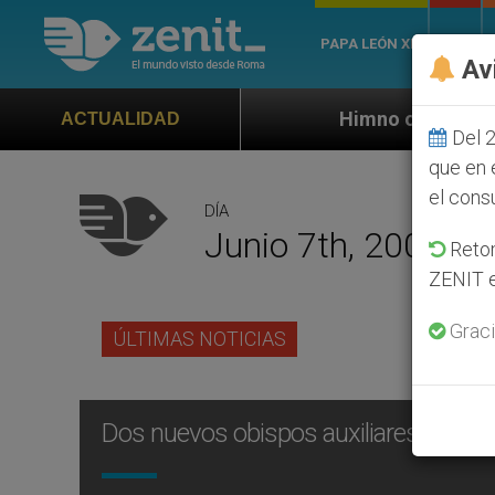
PAPA LEÓN XIV
ROMA
Av
Himno oficial de la Jornada Mundial 
ACTUALIDAD
Del 2
que en 
el cons
DÍA
Junio 7th, 2006
Retom
ZENIT e
Graci
ÚLTIMAS NOTICIAS
Dos nuevos obispos auxiliares para Q