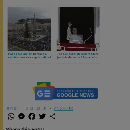
Papa León XIV: un llamado a
¿En qué consiste la verdadera
verificar nuestra espiritualidad
justicia del amor? Papa León
y cómo la expresamos
XIV responde
JUNIO 11, 2006 00:00
ANGELUS
W
M
F
T
S
h
e
a
w
h
a
s
c
i
a
t
s
e
t
r
Share this Entry