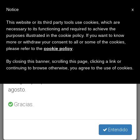
ES
Notice
×
x
Aviso importante
This website or its third party tools use cookies, which are
necessary to its functioning and required to achieve the
Del 27 de julio al 7 de agosto haremos la pausa
purposes illustrated in the cookie policy. If you want to know
anual, aprovechando que en el periodo de verano
more or withdraw your consent to all or some of the cookies,
please refer to the
cookie policy
.
se generan menos informaciones y también el
consumo de las mismas disminuye.
By closing this banner, scrolling this page, clicking a link or
continuing to browse otherwise, you agree to the use of cookies.
Retomamos el trabajo ordinario de las ediciones
en inglés y español de ZENIT el lunes 10 de
agosto.
Gracias.
Entendido