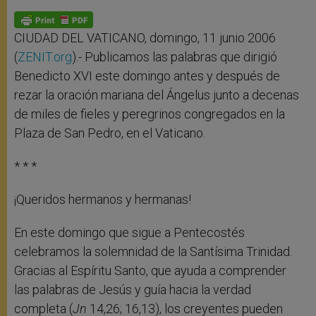
A
n
o
e
p
g
o
r
p
e
k
r
CIUDAD DEL VATICANO, domingo, 11 junio 2006
(
ZENIT.org
).- Publicamos las palabras que dirigió
Benedicto XVI este domingo antes y después de
rezar la oración mariana del Ángelus junto a decenas
de miles de fieles y peregrinos congregados en la
Plaza de San Pedro, en el Vaticano.
* * *
¡Queridos hermanos y hermanas!
En este domingo que sigue a Pentecostés
celebramos la solemnidad de la Santísima Trinidad.
Gracias al Espíritu Santo, que ayuda a comprender
las palabras de Jesús y guía hacia la verdad
completa (
Jn
14,26; 16,13), los creyentes pueden