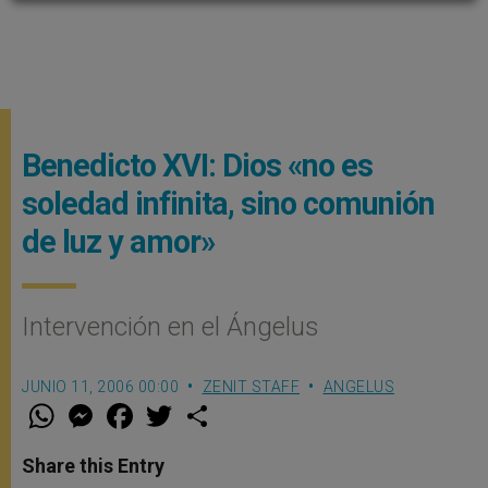
Benedicto XVI: Dios «no es
soledad infinita, sino comunión
de luz y amor»
Intervención en el Ángelus
JUNIO 11, 2006 00:00
ZENIT STAFF
ANGELUS
W
M
F
T
S
h
e
a
w
h
a
s
c
i
a
t
s
e
t
r
Share this Entry
s
e
b
t
e