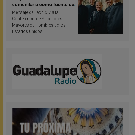
comunitaria como fuente de
inspiración y santificación
Mensaje de León XIV a la
Conferencia de Superiores
Mayores de Hombres de los
Estados Unidos