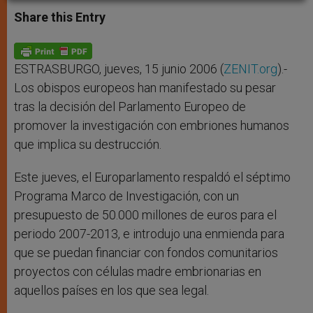
a
s
c
i
a
t
s
e
t
r
Share this Entry
s
e
b
t
e
A
n
o
e
p
g
o
r
p
e
k
r
ESTRASBURGO, jueves, 15 junio 2006 (
ZENIT.org
).-
Los obispos europeos han manifestado su pesar
tras la decisión del Parlamento Europeo de
promover la investigación con embriones humanos
que implica su destrucción.
Este jueves, el Europarlamento respaldó el séptimo
Programa Marco de Investigación, con un
presupuesto de 50.000 millones de euros para el
periodo 2007-2013, e introdujo una enmienda para
que se puedan financiar con fondos comunitarios
proyectos con células madre embrionarias en
aquellos países en los que sea legal.