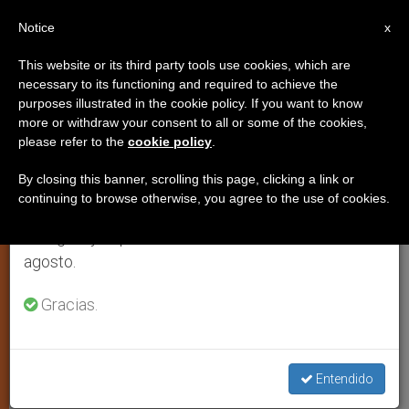
ES
Notice
×
x
Aviso importante
This website or its third party tools use cookies, which are
necessary to its functioning and required to achieve the
Del 27 de julio al 7 de agosto haremos la pausa
purposes illustrated in the cookie policy. If you want to know
Obispos europeos lamentan la
anual, aprovechando que en el periodo de verano
more or withdraw your consent to all or some of the cookies,
please refer to the
cookie policy
.
se generan menos informaciones y también el
decisión del Europarlamento de
consumo de las mismas disminuye.
financiar la destrucción de
By closing this banner, scrolling this page, clicking a link or
continuing to browse otherwise, you agree to the use of cookies.
embriones humanos
Retomamos el trabajo ordinario de las ediciones
en inglés y español de ZENIT el lunes 10 de
agosto.
Para ser sacrificados como materia
Gracias.
prima de investigación
JUNIO 15, 2006 00:00
ZENIT STAFF
ARTE Y CULTURA
Entendido
W
M
F
T
S
h
e
a
w
h