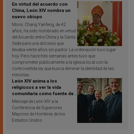
En virtud del acuerdo con
China, León XIV nombra un
nuevo obispo
Mons. Chang Yanfeng, de 42
años, ha sido nombrado en virtud
del Acuerdo entre China y la Santa
Sede para una diócesis que
llevaba veinte años sin pastor. La ordenación tuvo lugar
hoy. Pero hace tres semanas antes tuvo que
comprometer públicamente a la Iglesia local con la
controvertida ley que busca eliminar la identidad de las
minorías.
León XIV anima a los
religiosos a ver la vida
comunitaria como fuente de
inspiración y santificación
Mensaje de León XIV a la
Conferencia de Superiores
Mayores de Hombres de los
Estados Unidos