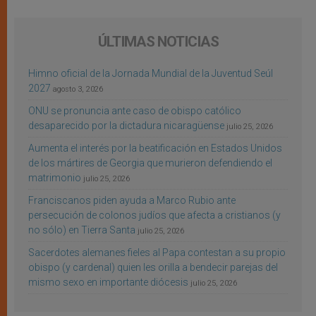
ÚLTIMAS NOTICIAS
Himno oficial de la Jornada Mundial de la Juventud Seúl
2027
agosto 3, 2026
ONU se pronuncia ante caso de obispo católico
desaparecido por la dictadura nicaragüense
julio 25, 2026
Aumenta el interés por la beatificación en Estados Unidos
de los mártires de Georgia que murieron defendiendo el
matrimonio
julio 25, 2026
Franciscanos piden ayuda a Marco Rubio ante
persecución de colonos judíos que afecta a cristianos (y
no sólo) en Tierra Santa
julio 25, 2026
Sacerdotes alemanes fieles al Papa contestan a su propio
obispo (y cardenal) quien les orilla a bendecir parejas del
mismo sexo en importante diócesis
julio 25, 2026