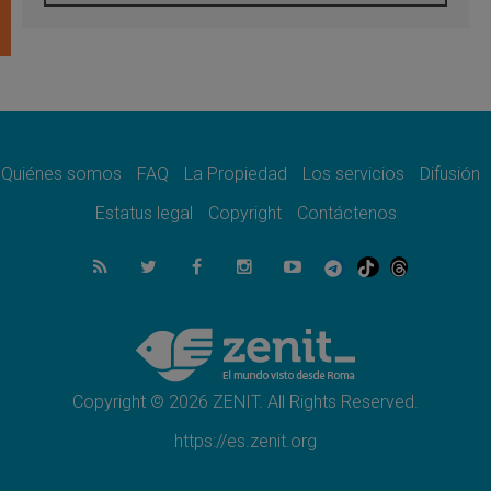
Filipinas: el Vicariato Apostólico de Calapán
se convierte en diócesis
07.08.2026
Honduras: Los desplazados invisibles de una
crisis olvidada
07.08.2026
Bokalic: "En Argentina el Papa León señalará
el compromiso del cristiano"
Quiénes somos
FAQ
La Propiedad
Los servicios
Difusión
07.08.2026
La matanza de niños en Gaza no cesa: 300
Estatus legal
Copyright
Contáctenos
muertos en 300 días
07.08.2026
Tagle: La guerra desfigura el mundo, solo la
revelación de Dios lo transfigura
07.08.2026
Presentada la Trienal de Arte de las
Universidades Católicas: «Exercises in
Empathy»
Copyright © 2026 ZENIT. All Rights Reserved.
https://es.zenit.org