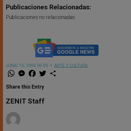
Publicaciones Relacionadas:
Publicaciones no relacionadas.
JUNIO 15, 2006 00:00
ARTE Y CULTURA
W
M
F
T
S
h
e
a
w
h
a
s
c
i
a
t
s
e
t
r
Share this Entry
s
e
b
t
e
A
n
o
e
p
g
o
r
ZENIT Staff
p
e
k
r