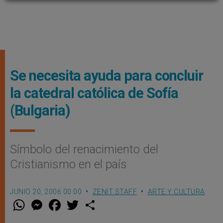
Se necesita ayuda para concluir
la catedral católica de Sofía
(Bulgaria)
Símbolo del renacimiento del
Cristianismo en el país
JUNIO 20, 2006 00:00
ZENIT STAFF
ARTE Y CULTURA
W
M
F
T
S
h
e
a
w
h
a
s
c
i
a