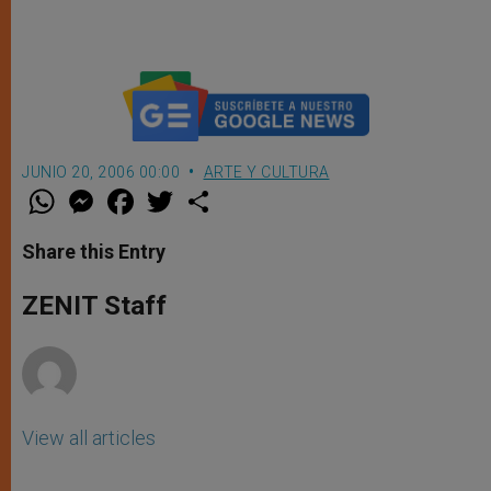
JUNIO 20, 2006 00:00
ARTE Y CULTURA
W
M
F
T
S
h
e
a
w
h
a
s
c
i
a
t
s
e
t
r
Share this Entry
s
e
b
t
e
A
n
o
e
p
g
o
r
ZENIT Staff
p
e
k
r
View all articles