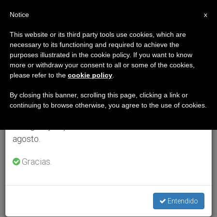
ES
Notice
×
x
Aviso importante
This website or its third party tools use cookies, which are
necessary to its functioning and required to achieve the
Del 27 de julio al 7 de agosto haremos la pausa
purposes illustrated in the cookie policy. If you want to know
anual, aprovechando que en el periodo de verano
more or withdraw your consent to all or some of the cookies,
please refer to the
cookie policy
.
se generan menos informaciones y también el
consumo de las mismas disminuye.
By closing this banner, scrolling this page, clicking a link or
continuing to browse otherwise, you agree to the use of cookies.
Retomamos el trabajo ordinario de las ediciones
en inglés y español de ZENIT el lunes 10 de
agosto.
Gracias.
Entendido