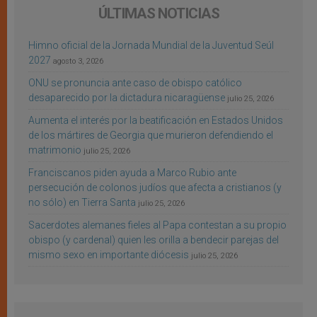
ÚLTIMAS NOTICIAS
Himno oficial de la Jornada Mundial de la Juventud Seúl
2027
agosto 3, 2026
ONU se pronuncia ante caso de obispo católico
desaparecido por la dictadura nicaragüense
julio 25, 2026
Aumenta el interés por la beatificación en Estados Unidos
de los mártires de Georgia que murieron defendiendo el
matrimonio
julio 25, 2026
Franciscanos piden ayuda a Marco Rubio ante
persecución de colonos judíos que afecta a cristianos (y
no sólo) en Tierra Santa
julio 25, 2026
Sacerdotes alemanes fieles al Papa contestan a su propio
obispo (y cardenal) quien les orilla a bendecir parejas del
mismo sexo en importante diócesis
julio 25, 2026