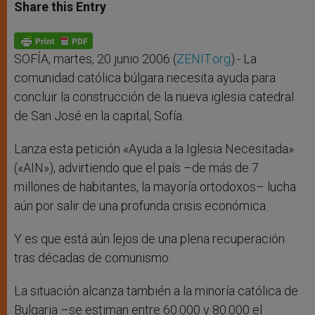
t
s
e
t
r
Share this Entry
s
e
b
t
e
A
n
o
e
p
g
o
r
p
e
k
r
SOFÍA, martes, 20 junio 2006 (
ZENIT.org
).- La
comunidad católica búlgara necesita ayuda para
concluir la construcción de la nueva iglesia catedral
de San José en la capital, Sofía.
Lanza esta petición «Ayuda a la Iglesia Necesitada»
(«AIN»), advirtiendo que el país –de más de 7
millones de habitantes, la mayoría ortodoxos– lucha
aún por salir de una profunda crisis económica.
Y es que está aún lejos de una plena recuperación
tras décadas de comunismo.
La situación alcanza también a la minoría católica de
Bulgaria –se estiman entre 60.000 y 80.000 el