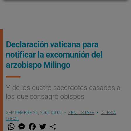
Declaración vaticana para
notificar la excomunión del
arzobispo Milingo
Y de los cuatro sacerdotes casados a
los que consagró obispos
SEPTIEMBRE 26, 2006 00:00
ZENIT STAFF
IGLESIA
LOCAL
W
M
F
T
S
h
e
a
w
h