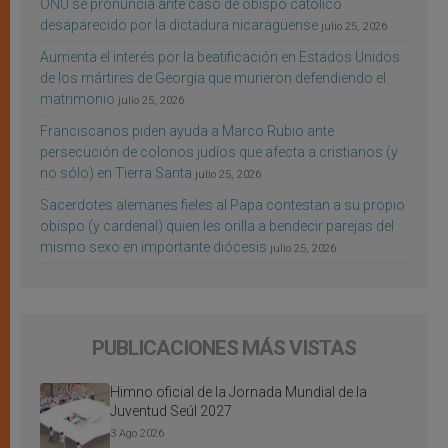
ONU se pronuncia ante caso de obispo católico
desaparecido por la dictadura nicaragüense
julio 25, 2026
Aumenta el interés por la beatificación en Estados Unidos
de los mártires de Georgia que murieron defendiendo el
matrimonio
julio 25, 2026
Franciscanos piden ayuda a Marco Rubio ante
persecución de colonos judíos que afecta a cristianos (y
no sólo) en Tierra Santa
julio 25, 2026
Sacerdotes alemanes fieles al Papa contestan a su propio
obispo (y cardenal) quien les orilla a bendecir parejas del
mismo sexo en importante diócesis
julio 25, 2026
PUBLICACIONES MÁS VISTAS
Himno oficial de la Jornada Mundial de la
Juventud Seúl 2027
3 Ago 2026