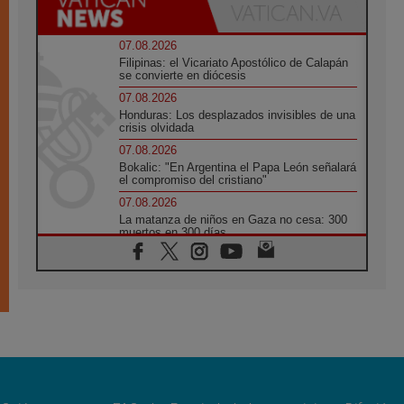
07.08.2026
Filipinas: el Vicariato Apostólico de Calapán
se convierte en diócesis
07.08.2026
Honduras: Los desplazados invisibles de una
crisis olvidada
07.08.2026
Bokalic: "En Argentina el Papa León señalará
el compromiso del cristiano"
07.08.2026
La matanza de niños en Gaza no cesa: 300
muertos en 300 días
07.08.2026
Tagle: La guerra desfigura el mundo, solo la
revelación de Dios lo transfigura
07.08.2026
Presentada la Trienal de Arte de las
Universidades Católicas: «Exercises in
Empathy»
07.08.2026
Fortunatus Nwachukwu: la comunicación
como misión al servicio del Evangelio