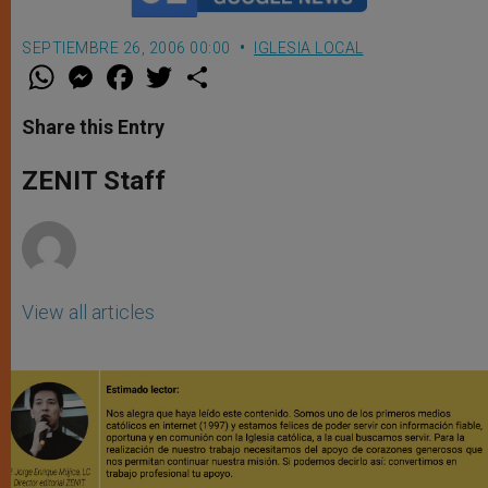
SEPTIEMBRE 26, 2006 00:00
IGLESIA LOCAL
W
M
F
T
S
h
e
a
w
h
a
s
c
i
a
t
s
e
t
r
Share this Entry
s
e
b
t
e
A
n
o
e
p
g
o
r
ZENIT Staff
p
e
k
r
View all articles