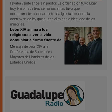
llevaba veinte años sin pastor. La ordenación tuvo lugar
hoy. Pero hace tres semanas antes tuvo que
comprometer públicamente a la Iglesia local con la
controvertida ley que busca eliminar la identidad de las
minorías.
León XIV anima a los
religiosos a ver la vida
comunitaria como fuente de
inspiración y santificación
Mensaje de León XIV a la
Conferencia de Superiores
Mayores de Hombres de los
Estados Unidos