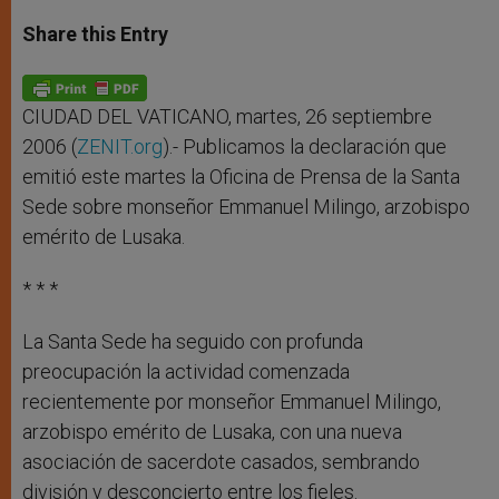
a
s
c
i
a
t
s
e
t
r
Share this Entry
s
e
b
t
e
A
n
o
e
p
g
o
r
p
e
k
r
CIUDAD DEL VATICANO, martes, 26 septiembre
2006 (
ZENIT.org
).- Publicamos la declaración que
emitió este martes la Oficina de Prensa de la Santa
Sede sobre monseñor Emmanuel Milingo, arzobispo
emérito de Lusaka.
* * *
La Santa Sede ha seguido con profunda
preocupación la actividad comenzada
recientemente por monseñor Emmanuel Milingo,
arzobispo emérito de Lusaka, con una nueva
asociación de sacerdote casados, sembrando
división y desconcierto entre los fieles.