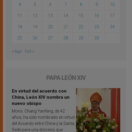
4
5
6
7
8
9
10
11
12
13
14
15
16
17
18
19
20
21
22
23
24
25
26
27
28
29
30
« Ago
Oct »
PAPA LEÓN XIV
En virtud del acuerdo con
China, León XIV nombra un
nuevo obispo
Mons. Chang Yanfeng, de 42
años, ha sido nombrado en virtud
del Acuerdo entre China y la Santa
Sede para una diócesis que