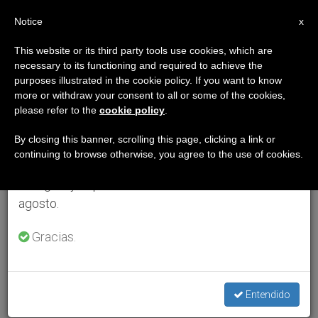
ES
Notice
×
x
Aviso importante
This website or its third party tools use cookies, which are
necessary to its functioning and required to achieve the
Del 27 de julio al 7 de agosto haremos la pausa
purposes illustrated in the cookie policy. If you want to know
anual, aprovechando que en el periodo de verano
more or withdraw your consent to all or some of the cookies,
please refer to the
cookie policy
.
se generan menos informaciones y también el
consumo de las mismas disminuye.
By closing this banner, scrolling this page, clicking a link or
continuing to browse otherwise, you agree to the use of cookies.
Retomamos el trabajo ordinario de las ediciones
en inglés y español de ZENIT el lunes 10 de
agosto.
Gracias.
Entendido