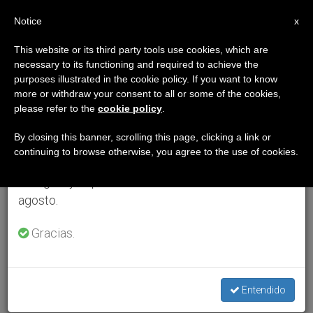
ES
Notice
×
x
Aviso importante
This website or its third party tools use cookies, which are
necessary to its functioning and required to achieve the
Del 27 de julio al 7 de agosto haremos la pausa
purposes illustrated in the cookie policy. If you want to know
anual, aprovechando que en el periodo de verano
more or withdraw your consent to all or some of the cookies,
please refer to the
cookie policy
.
se generan menos informaciones y también el
consumo de las mismas disminuye.
By closing this banner, scrolling this page, clicking a link or
continuing to browse otherwise, you agree to the use of cookies.
Retomamos el trabajo ordinario de las ediciones
en inglés y español de ZENIT el lunes 10 de
agosto.
Gracias.
Entendido