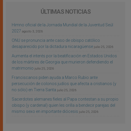
ÚLTIMAS NOTICIAS
Himno oficial de la Jornada Mundial de la Juventud Seúl
2027
agosto 3, 2026
ONU se pronuncia ante caso de obispo católico
desaparecido por la dictadura nicaragüense
julio 25, 2026
Aumenta el interés por la beatificación en Estados Unidos
de los mártires de Georgia que murieron defendiendo el
matrimonio
julio 25, 2026
Franciscanos piden ayuda a Marco Rubio ante
persecución de colonos judíos que afecta a cristianos (y
no sólo) en Tierra Santa
julio 25, 2026
Sacerdotes alemanes fieles al Papa contestan a su propio
obispo (y cardenal) quien les orilla a bendecir parejas del
mismo sexo en importante diócesis
julio 25, 2026