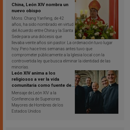
China, León XIV nombra un
nuevo obispo
Mons. Chang Yanfeng, de 42
años, ha sido nombrado en virtud
del Acuerdo entre China y la Santa
Sede para una diócesis que
llevaba veinte años sin pastor. La ordenación tuvo lugar
hoy. Pero hace tres semanas antes tuvo que
comprometer públicamente a la Iglesia local con la
controvertida ley que busca eliminar la identidad de las
minorías.
León XIV anima a los
religiosos a ver la vida
comunitaria como fuente de
inspiración y santificación
Mensaje de León XIV a la
Conferencia de Superiores
Mayores de Hombres de los
Estados Unidos