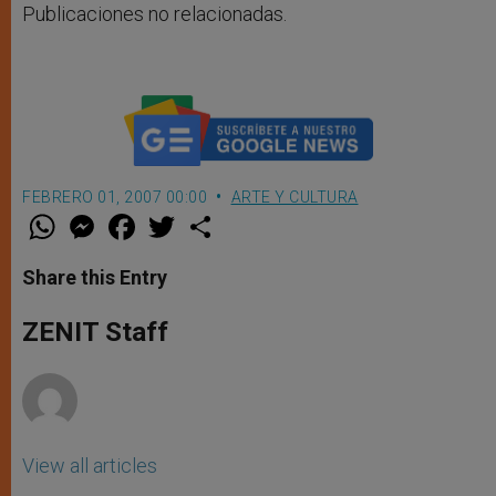
Publicaciones no relacionadas.
FEBRERO 01, 2007 00:00
ARTE Y CULTURA
W
M
F
T
S
h
e
a
w
h
a
s
c
i
a
t
s
e
t
r
Share this Entry
s
e
b
t
e
A
n
o
e
p
g
o
r
ZENIT Staff
p
e
k
r
View all articles