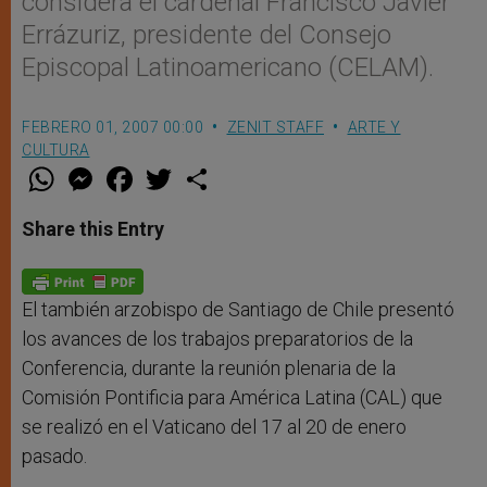
considera el cardenal Francisco Javier
Errázuriz, presidente del Consejo
Episcopal Latinoamericano (CELAM).
FEBRERO 01, 2007 00:00
ZENIT STAFF
ARTE Y
CULTURA
W
M
F
T
S
h
e
a
w
h
a
s
c
i
a
t
s
e
t
r
Share this Entry
s
e
b
t
e
A
n
o
e
p
g
o
r
p
e
k
r
El también arzobispo de Santiago de Chile presentó
los avances de los trabajos preparatorios de la
Conferencia, durante la reunión plenaria de la
Comisión Pontificia para América Latina (CAL) que
se realizó en el Vaticano del 17 al 20 de enero
pasado.