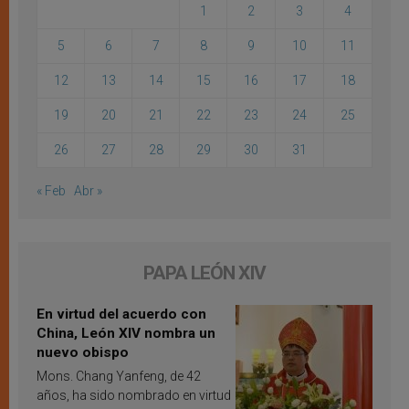
1
2
3
4
5
6
7
8
9
10
11
12
13
14
15
16
17
18
19
20
21
22
23
24
25
26
27
28
29
30
31
« Feb
Abr »
PAPA LEÓN XIV
En virtud del acuerdo con
China, León XIV nombra un
nuevo obispo
Mons. Chang Yanfeng, de 42
años, ha sido nombrado en virtud