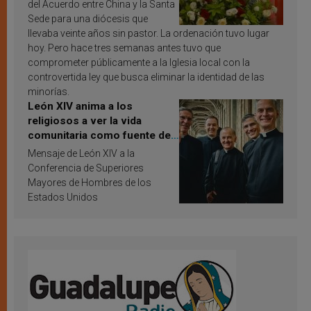
del Acuerdo entre China y la Santa
Sede para una diócesis que
llevaba veinte años sin pastor. La ordenación tuvo lugar
hoy. Pero hace tres semanas antes tuvo que
comprometer públicamente a la Iglesia local con la
controvertida ley que busca eliminar la identidad de las
minorías.
León XIV anima a los
religiosos a ver la vida
comunitaria como fuente de
inspiración y santificación
Mensaje de León XIV a la
Conferencia de Superiores
Mayores de Hombres de los
Estados Unidos