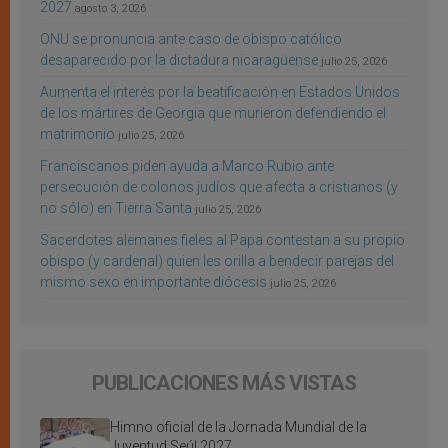
2027
agosto 3, 2026
ONU se pronuncia ante caso de obispo católico
desaparecido por la dictadura nicaragüense
julio 25, 2026
Aumenta el interés por la beatificación en Estados Unidos
de los mártires de Georgia que murieron defendiendo el
matrimonio
julio 25, 2026
Franciscanos piden ayuda a Marco Rubio ante
persecución de colonos judíos que afecta a cristianos (y
no sólo) en Tierra Santa
julio 25, 2026
Sacerdotes alemanes fieles al Papa contestan a su propio
obispo (y cardenal) quien les orilla a bendecir parejas del
mismo sexo en importante diócesis
julio 25, 2026
PUBLICACIONES MÁS VISTAS
Himno oficial de la Jornada Mundial de la
Juventud Seúl 2027