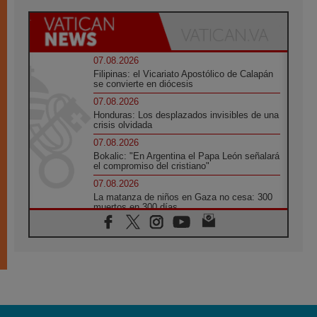
07.08.2026
Filipinas: el Vicariato Apostólico de Calapán
se convierte en diócesis
07.08.2026
Honduras: Los desplazados invisibles de una
crisis olvidada
07.08.2026
Bokalic: "En Argentina el Papa León señalará
el compromiso del cristiano"
07.08.2026
La matanza de niños en Gaza no cesa: 300
muertos en 300 días
07.08.2026
Tagle: La guerra desfigura el mundo, solo la
revelación de Dios lo transfigura
07.08.2026
Presentada la Trienal de Arte de las
Universidades Católicas: «Exercises in
Empathy»
07.08.2026