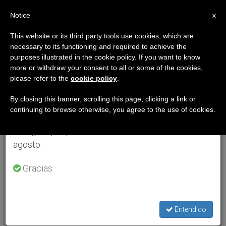
ES
Notice
×
x
Aviso importante
This website or its third party tools use cookies, which are
necessary to its functioning and required to achieve the
Del 27 de julio al 7 de agosto haremos la pausa
purposes illustrated in the cookie policy. If you want to know
anual, aprovechando que en el periodo de verano
more or withdraw your consent to all or some of the cookies,
please refer to the
cookie policy
.
se generan menos informaciones y también el
consumo de las mismas disminuye.
By closing this banner, scrolling this page, clicking a link or
continuing to browse otherwise, you agree to the use of cookies.
Retomamos el trabajo ordinario de las ediciones
en inglés y español de ZENIT el lunes 10 de
agosto.
Gracias.
Entendido