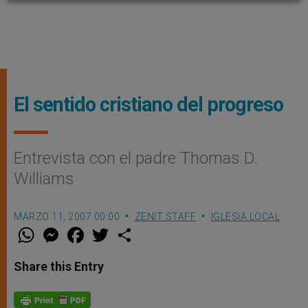
El sentido cristiano del progreso
Entrevista con el padre Thomas D.
Williams
MARZO 11, 2007 00:00
ZENIT STAFF
IGLESIA LOCAL
W
M
F
T
S
h
e
a
w
h
a
s
c
i
a
t
s
e
t
r
Share this Entry
s
e
b
t
e
A
n
o
e
p
g
o
r
p
e
k