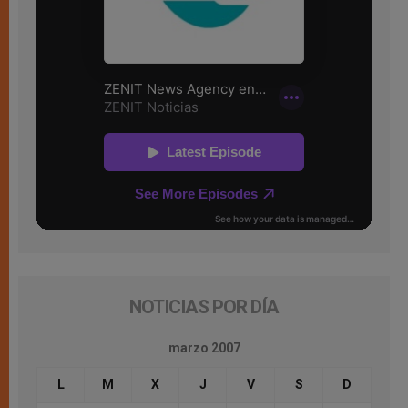
NOTICIAS POR DÍA
marzo 2007
L
M
X
J
V
S
D