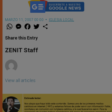
MARZO 11, 2007 00:00
IGLESIA LOCAL
W
M
F
T
S
h
e
a
w
h
a
s
c
i
a
t
s
e
t
r
Share this Entry
s
e
b
t
e
A
n
o
e
p
g
o
r
ZENIT Staff
p
e
k
r
View all articles