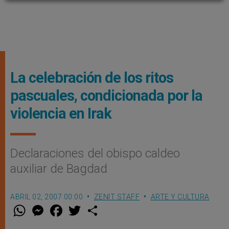
La celebración de los ritos
pascuales, condicionada por la
violencia en Irak
Declaraciones del obispo caldeo
auxiliar de Bagdad
ABRIL 02, 2007 00:00
ZENIT STAFF
ARTE Y CULTURA
W
M
F
T
S
h
e
a
w
h
a
s
c
i
a