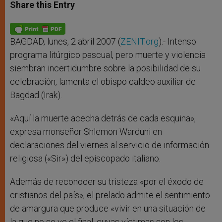
t
s
e
t
r
Share this Entry
s
e
b
t
e
A
n
o
e
p
g
o
r
p
e
k
r
BAGDAD, lunes, 2 abril 2007 (
ZENIT.org
).- Intenso
programa litúrgico pascual, pero muerte y violencia
siembran incertidumbre sobre la posibilidad de su
celebración, lamenta el obispo caldeo auxiliar de
Bagdad (Irak).
«Aquí la muerte acecha detrás de cada esquina»,
expresa monseñor Shlemon Warduni en
declaraciones del viernes al servicio de información
religiosa («Sir») del episcopado italiano.
Además de reconocer su tristeza «por el éxodo de
cristianos del país», el prelado admite el sentimiento
de amargura que produce «vivir en una situación de
la que no se ve el final, cuyas víctimas son los