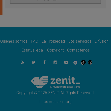
07.08.2026
Lanzan un proyecto de empoderamiento
digital para mujeres líderes en África
07.08.2026
Programa oficial del Viaje Apostólico del
Papa León XIV a Francia
07.08.2026
Obispos de Ecuador: El bien de las familias
no admite premuras legislativas
Quiénes somos
FAQ
La Propiedad
Los servicios
Difusión
06.08.2026
Estatus legal
Copyright
Contáctenos
Cardenal Parolin: La paz comienza con la
empatía al dolor del otro
06.08.2026
Fray Marco Vianelli: Aprender el Evangelio
de la Paz en la Escuela de San Francisco
06.08.2026
La visita del Papa León XIV a Asís en un
minuto
Copyright © 2026 ZENIT. All Rights Reserved.
https://es.zenit.org