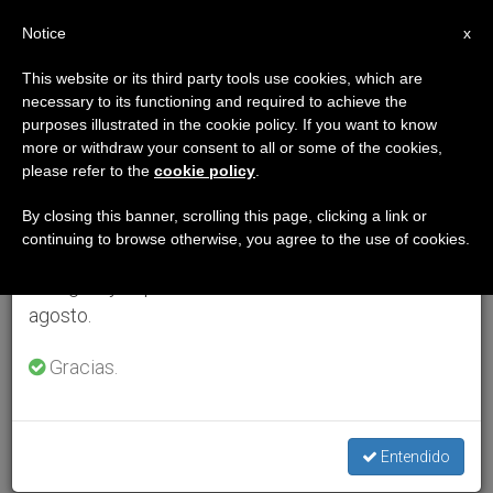
ES
Notice
×
x
Aviso importante
This website or its third party tools use cookies, which are
necessary to its functioning and required to achieve the
Del 27 de julio al 7 de agosto haremos la pausa
purposes illustrated in the cookie policy. If you want to know
anual, aprovechando que en el periodo de verano
more or withdraw your consent to all or some of the cookies,
please refer to the
cookie policy
.
se generan menos informaciones y también el
consumo de las mismas disminuye.
By closing this banner, scrolling this page, clicking a link or
continuing to browse otherwise, you agree to the use of cookies.
Retomamos el trabajo ordinario de las ediciones
en inglés y español de ZENIT el lunes 10 de
agosto.
Gracias.
Entendido