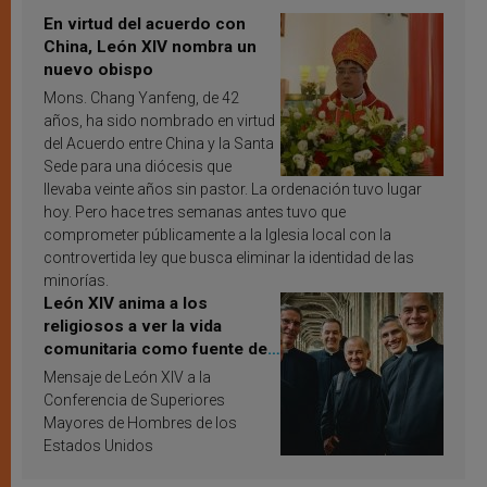
En virtud del acuerdo con
China, León XIV nombra un
nuevo obispo
Mons. Chang Yanfeng, de 42
años, ha sido nombrado en virtud
del Acuerdo entre China y la Santa
Sede para una diócesis que
llevaba veinte años sin pastor. La ordenación tuvo lugar
hoy. Pero hace tres semanas antes tuvo que
comprometer públicamente a la Iglesia local con la
controvertida ley que busca eliminar la identidad de las
minorías.
León XIV anima a los
religiosos a ver la vida
comunitaria como fuente de
inspiración y santificación
Mensaje de León XIV a la
Conferencia de Superiores
Mayores de Hombres de los
Estados Unidos