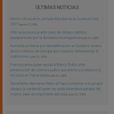
ÚLTIMAS NOTICIAS
Himno oficial de la Jornada Mundial de la Juventud Seúl
2027
agosto 3, 2026
ONU se pronuncia ante caso de obispo católico
desaparecido por la dictadura nicaragüense
julio 25, 2026
Aumenta el interés por la beatificación en Estados Unidos
de los mártires de Georgia que murieron defendiendo el
matrimonio
julio 25, 2026
Franciscanos piden ayuda a Marco Rubio ante
persecución de colonos judíos que afecta a cristianos (y
no sólo) en Tierra Santa
julio 25, 2026
Sacerdotes alemanes fieles al Papa contestan a su propio
obispo (y cardenal) quien les orilla a bendecir parejas del
mismo sexo en importante diócesis
julio 25, 2026