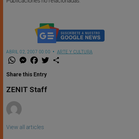
Publicaciones no relacionadas.
ABRIL 02, 2007 00:00
ARTE Y CULTURA
W
M
F
T
S
h
e
a
w
h
a
s
c
i
a
t
s
e
t
r
Share this Entry
s
e
b
t
e
A
n
o
e
p
g
o
r
ZENIT Staff
p
e
k
r
View all articles