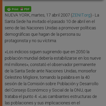
A
n
o
e
p
g
o
r
p
e
k
r
NUEVA YORK, martes, 17 abril 2007 (
ZENIT.org
).- La
Santa Sede ha invitado el pasado 10 de abril en el
seno de las Naciones Unidas a promover políticas
demográficas que hagan de la persona su
protagonista y no su víctima.
«Los indicios siguen sugiriendo que en 2050 la
población mundial debería estabilizarse en los nueve
mil millones», constató el observador permanente
de la Santa Sede ante Naciones Unidas, monseñor
Celestino Migliore, tomando la palabra en la 40
sesión de la Comisión sobre Población y Desarrollo
del Consejo Económico y Social de la ONU, que
trataba el punto 4: «Las cambiantes estructuras de
las poblaciones y sus implicaciones en el