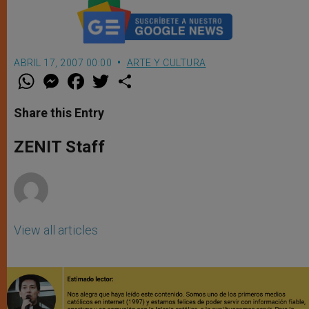
ABRIL 17, 2007 00:00
ARTE Y CULTURA
W
M
F
T
S
h
e
a
w
h
a
s
c
i
a
t
s
e
t
r
Share this Entry
s
e
b
t
e
A
n
o
e
p
g
o
r
ZENIT Staff
p
e
k
r
View all articles