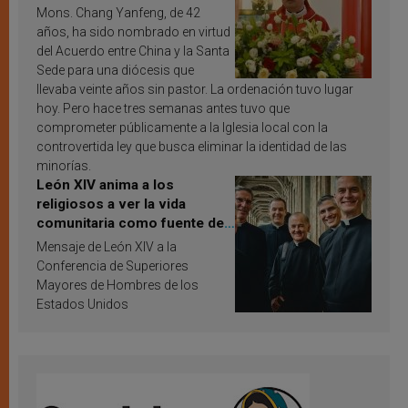
Mons. Chang Yanfeng, de 42
años, ha sido nombrado en virtud
del Acuerdo entre China y la Santa
Sede para una diócesis que
llevaba veinte años sin pastor. La ordenación tuvo lugar
hoy. Pero hace tres semanas antes tuvo que
comprometer públicamente a la Iglesia local con la
controvertida ley que busca eliminar la identidad de las
minorías.
León XIV anima a los
religiosos a ver la vida
comunitaria como fuente de
inspiración y santificación
Mensaje de León XIV a la
Conferencia de Superiores
Mayores de Hombres de los
Estados Unidos