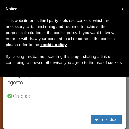
ES
Notice
×
x
Aviso importante
This website or its third party tools use cookies, which are
necessary to its functioning and required to achieve the
Del 27 de julio al 7 de agosto haremos la pausa
purposes illustrated in the cookie policy. If you want to know
La Santa Sede pide políticas
anual, aprovechando que en el periodo de verano
more or withdraw your consent to all or some of the cookies,
please refer to the
cookie policy
.
se generan menos informaciones y también el
demográficas que hagan de la
consumo de las mismas disminuye.
persona su protagonista
By closing this banner, scrolling this page, clicking a link or
continuing to browse otherwise, you agree to the use of cookies.
Retomamos el trabajo ordinario de las ediciones
en inglés y español de ZENIT el lunes 10 de
Intervención del Observador
agosto.
Permanente vaticano ante la ONU
Gracias.
ABRIL 17, 2007 00:00
ZENIT STAFF
ARTE Y CULTURA
W
M
F
T
S
h
e
a
w
h
a
s
c
i
a
Entendido
t
s
e
t
r
Share this Entry
s
e
b
t
e