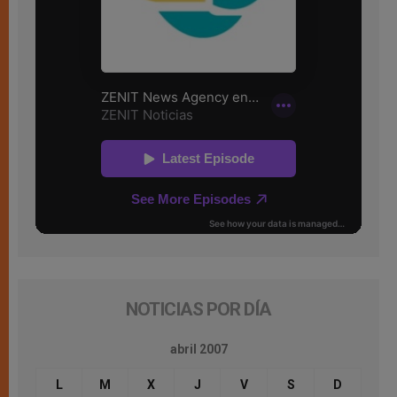
NOTICIAS POR DÍA
abril 2007
L
M
X
J
V
S
D