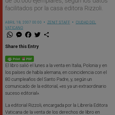
de 50.000 ejemplares, según los datos
facilitados por la casa editora Rizzoli.
ABRIL 18, 2007 00:00
ZENIT STAFF
CIUDAD DEL
VATICANO
W
M
F
T
S
h
e
a
w
h
a
s
c
i
a
t
s
e
t
r
Share this Entry
s
e
b
t
e
A
n
o
e
p
g
o
r
p
e
k
r
El libro salió el lunes a la venta en Italia, Polonia y en
los países de habla alemana, en coincidencia con el
80 cumpleaños del Santo Padre, y, según un
comunicado de la editorial, «es ya un extraordinario
suceso editorial».
La editorial Rizzoli, encargada por la Librería Editora
Vaticana de la venta de los derechos de libro en