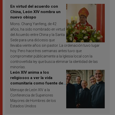
En virtud del acuerdo con
China, León XIV nombra un
nuevo obispo
Mons. Chang Yanfeng, de 42
años, ha sido nombrado en virtud
del Acuerdo entre China y la Santa
Sede para una diócesis que
llevaba veinte años sin pastor. La ordenación tuvo lugar
hoy. Pero hace tres semanas antes tuvo que
comprometer públicamente a la Iglesia local con la
controvertida ley que busca eliminar la identidad de las
minorías.
León XIV anima a los
religiosos a ver la vida
comunitaria como fuente de
inspiración y santificación
Mensaje de León XIV a la
Conferencia de Superiores
Mayores de Hombres de los
Estados Unidos