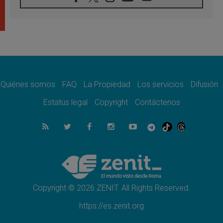
En Colombia, «la paz no se compra con una
firma»
08.08.2026
En Venezuela celebraron los 416 años del
Santo Cristo de La Grita
08.08.2026
El Papa: en Santa Ágata contemplamos la
victoria del amor sobre la muerte
Quiénes somos
FAQ
La Propiedad
Los servicios
Difusión
08.08.2026
León XIV visitará el Santuario de la Madre
Estatus legal
Copyright
Contáctenos
del Buen Consejo de Genazzano
07.08.2026
Filipinas: el Vicariato Apostólico de Calapán
se convierte en diócesis
07.08.2026
Honduras: Los desplazados invisibles de una
crisis olvidada
Copyright © 2026 ZENIT. All Rights Reserved.
https://es.zenit.org