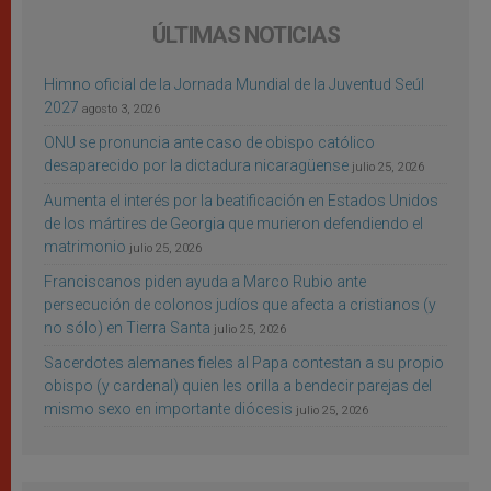
ÚLTIMAS NOTICIAS
Himno oficial de la Jornada Mundial de la Juventud Seúl
2027
agosto 3, 2026
ONU se pronuncia ante caso de obispo católico
desaparecido por la dictadura nicaragüense
julio 25, 2026
Aumenta el interés por la beatificación en Estados Unidos
de los mártires de Georgia que murieron defendiendo el
matrimonio
julio 25, 2026
Franciscanos piden ayuda a Marco Rubio ante
persecución de colonos judíos que afecta a cristianos (y
no sólo) en Tierra Santa
julio 25, 2026
Sacerdotes alemanes fieles al Papa contestan a su propio
obispo (y cardenal) quien les orilla a bendecir parejas del
mismo sexo en importante diócesis
julio 25, 2026