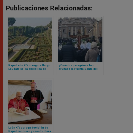
Publicaciones Relacionadas:
Papa León XIV inaugura Borgo
¿Cuántos peregrinos han
Laudato si’: la encíclica de
cruzado la Puerta Santa del
Francisco que se materializó
Vaticano? La cifra te va a
en un lugar
sorprender
León XIV deroga decisión de
Papa Francisco y reestructura