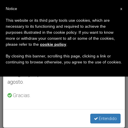
ES
Notice
×
x
Aviso importante
This website or its third party tools use cookies, which are
necessary to its functioning and required to achieve the
Del 27 de julio al 7 de agosto haremos la pausa
purposes illustrated in the cookie policy. If you want to know
anual, aprovechando que en el periodo de verano
more or withdraw your consent to all or some of the cookies,
please refer to the
cookie policy
.
se generan menos informaciones y también el
consumo de las mismas disminuye.
By closing this banner, scrolling this page, clicking a link or
continuing to browse otherwise, you agree to the use of cookies.
Retomamos el trabajo ordinario de las ediciones
en inglés y español de ZENIT el lunes 10 de
agosto.
Gracias.
Entendido