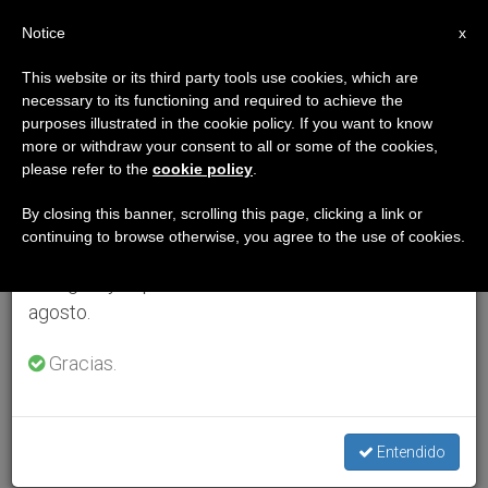
ES
Notice
×
x
Aviso importante
This website or its third party tools use cookies, which are
necessary to its functioning and required to achieve the
Del 27 de julio al 7 de agosto haremos la pausa
purposes illustrated in the cookie policy. If you want to know
anual, aprovechando que en el periodo de verano
more or withdraw your consent to all or some of the cookies,
please refer to the
cookie policy
.
se generan menos informaciones y también el
consumo de las mismas disminuye.
By closing this banner, scrolling this page, clicking a link or
continuing to browse otherwise, you agree to the use of cookies.
Retomamos el trabajo ordinario de las ediciones
en inglés y español de ZENIT el lunes 10 de
agosto.
Gracias.
Entendido