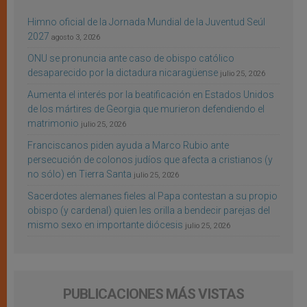
Himno oficial de la Jornada Mundial de la Juventud Seúl
2027
agosto 3, 2026
ONU se pronuncia ante caso de obispo católico
desaparecido por la dictadura nicaragüense
julio 25, 2026
Aumenta el interés por la beatificación en Estados Unidos
de los mártires de Georgia que murieron defendiendo el
matrimonio
julio 25, 2026
Franciscanos piden ayuda a Marco Rubio ante
persecución de colonos judíos que afecta a cristianos (y
no sólo) en Tierra Santa
julio 25, 2026
Sacerdotes alemanes fieles al Papa contestan a su propio
obispo (y cardenal) quien les orilla a bendecir parejas del
mismo sexo en importante diócesis
julio 25, 2026
PUBLICACIONES MÁS VISTAS