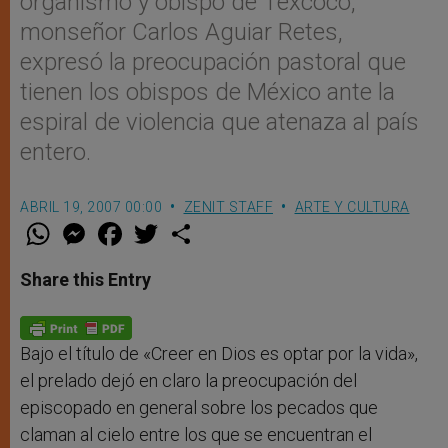
organismo y obispo de Texcoco,
monseñor Carlos Aguiar Retes,
expresó la preocupación pastoral que
tienen los obispos de México ante la
espiral de violencia que atenaza al país
entero.
ABRIL 19, 2007 00:00
ZENIT STAFF
ARTE Y CULTURA
W
M
F
T
S
h
e
a
w
h
a
s
c
i
a
t
s
e
t
r
Share this Entry
s
e
b
t
e
A
n
o
e
p
g
o
r
p
e
k
r
Bajo el título de «Creer en Dios es optar por la vida»,
el prelado dejó en claro la preocupación del
episcopado en general sobre los pecados que
claman al cielo entre los que se encuentran el