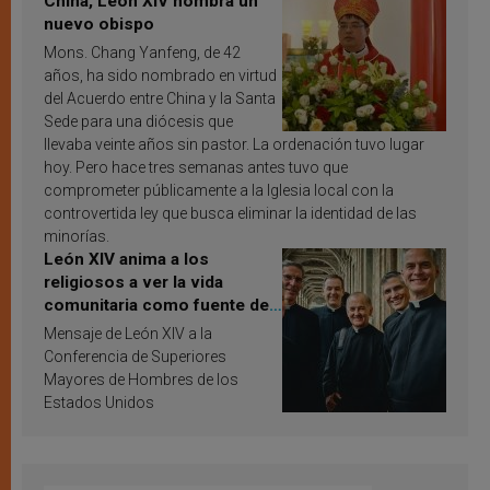
China, León XIV nombra un
nuevo obispo
Mons. Chang Yanfeng, de 42
años, ha sido nombrado en virtud
del Acuerdo entre China y la Santa
Sede para una diócesis que
llevaba veinte años sin pastor. La ordenación tuvo lugar
hoy. Pero hace tres semanas antes tuvo que
comprometer públicamente a la Iglesia local con la
controvertida ley que busca eliminar la identidad de las
minorías.
León XIV anima a los
religiosos a ver la vida
comunitaria como fuente de
inspiración y santificación
Mensaje de León XIV a la
Conferencia de Superiores
Mayores de Hombres de los
Estados Unidos