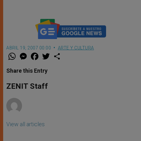
ABRIL 19, 2007 00:00
ARTE Y CULTURA
W
M
F
T
S
h
e
a
w
h
a
s
c
i
a
t
s
e
t
r
Share this Entry
s
e
b
t
e
A
n
o
e
p
g
o
r
ZENIT Staff
p
e
k
r
View all articles