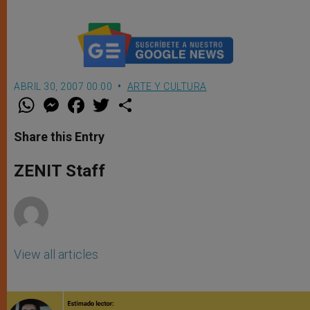
ABRIL 30, 2007 00:00
ARTE Y CULTURA
W
M
F
T
S
h
e
a
w
h
a
s
c
i
a
t
s
e
t
r
Share this Entry
s
e
b
t
e
A
n
o
e
p
g
o
r
ZENIT Staff
p
e
k
r
View all articles