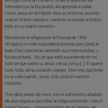
entregó como un Cordero, no abrió la boca»; «la
intimidad con la Eucaristía: ahí aprendía a callar,
como Jesús en la Pasión: éste es el tercer secreto.
«Hacer el bien siempre, mientras se pueda, a todos»:
éste es su cuarto secreto».
Reconocía la religiosa en la Pascua de 1956:
«Empecé mi vida hospitalaria llorando, pero pedí al
buen Dios concluirla cantando sus misericordias, y
fui escuchada… No sé que está sucediendo en mí.
Sólo sé que siento a Jesús cerca, cerca […]. Él quiere
todo, todo, alma, corazón, cuerpo. Dios mío, qué bella
es la vida cuando Jesús, sólo, está en nuestro
corazón».
Tres años antes de morir, con el sufrimiento añadido
de una ceguera casi total, la religiosa insistía –cita el
padre Tessari-: «Desearía hablar de mi alegría, del