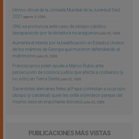
Himno oficial de la Jornada Mundial de la Juventud Seúl
2027
agosto 3, 2026
ONU se pronuncia ante caso de obispo católico
desaparecido por la dictadura nicaragüense
julio 25, 2026
Aumenta el interés por la beatificación en Estados Unidos
de los mártires de Georgia que murieron defendiendo el
matrimonio
julio 25, 2026
Franciscanos piden ayuda a Marco Rubio ante
persecución de colonos judíos que afecta a cristianos (y
no sólo) en Tierra Santa
julio 25, 2026
Sacerdotes alemanes fieles al Papa contestan a su propio
obispo (y cardenal) quien les orilla a bendecir parejas del
mismo sexo en importante diócesis
julio 25, 2026
PUBLICACIONES MÁS VISTAS