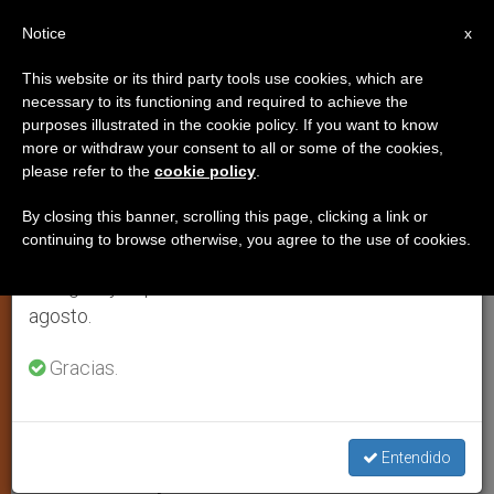
ES
Notice
×
x
Aviso importante
This website or its third party tools use cookies, which are
necessary to its functioning and required to achieve the
Del 27 de julio al 7 de agosto haremos la pausa
purposes illustrated in the cookie policy. If you want to know
Del sufrimiento al canto de la
anual, aprovechando que en el periodo de verano
more or withdraw your consent to all or some of the cookies,
please refer to the
cookie policy
.
se generan menos informaciones y también el
misericordia de Dios: sor María
consumo de las mismas disminuye.
Rosa Pellesi, a los altares
By closing this banner, scrolling this page, clicking a link or
continuing to browse otherwise, you agree to the use of cookies.
Retomamos el trabajo ordinario de las ediciones
en inglés y español de ZENIT el lunes 10 de
Ha sido beatificada el domingo en la
agosto.
catedral de Rímini (Italia)
Gracias.
ABRIL 30, 2007 00:00
ZENIT STAFF
ARTE Y CULTURA
W
M
F
T
S
h
e
a
w
h
a
s
c
i
a
Entendido
t
s
e
t
r
Share this Entry
s
e
b
t
e