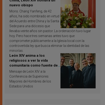
China, León XIV nombra un
nuevo obispo
Mons. Chang Yanfeng, de 42
años, ha sido nombrado en virtud
del Acuerdo entre China y la Santa
Sede para una diócesis que
llevaba veinte años sin pastor. La ordenación tuvo lugar
hoy. Pero hace tres semanas antes tuvo que
comprometer públicamente a la Iglesia local con la
controvertida ley que busca eliminar la identidad de las
minorías.
León XIV anima a los
religiosos a ver la vida
comunitaria como fuente de
inspiración y santificación
Mensaje de León XIV a la
Conferencia de Superiores
Mayores de Hombres de los
Estados Unidos