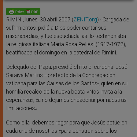
A
n
o
e
p
g
o
r
p
e
k
r
RIMINI, lunes, 30 abril 2007 (
ZENIT.org
).- Cargada de
sufrimientos, pidió a Dios poder cantar sus
misericordias, y fue escuchada: así lo testimoniaba
la religiosa italiana María Rosa Pellesi (1917-1972),
beatificada el domingo en la catedral de Rímini.
Delegado del Papa, presidió el rito el cardenal José
Saraiva Martins –prefecto de la Congregación
vaticana para las Causas de los Santos-, quien en su
homilía recalcó de la nueva beata: «Nos invita a la
esperanza», «a no dejarnos encadenar por nuestras
limitaciones».
Como ella, debemos rogar para que Jesús actúe en
cada uno de nosotros «para construir sobre los