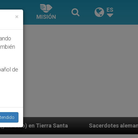
ES
×
MISIÓN
hando
ambién
pañol de
tendido
Santa
Sacerdotes alemanes fieles al Papa contes