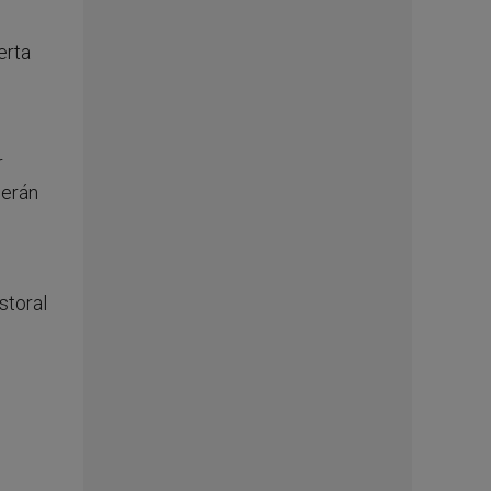
erta
r
serán
storal