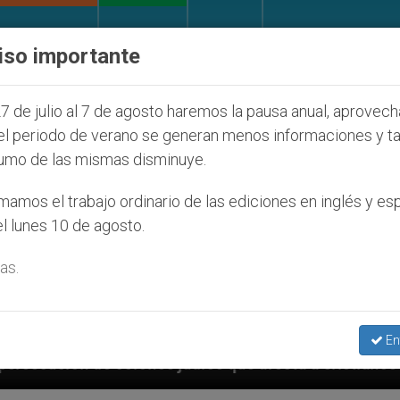
IGLESIA Y MUNDO
DOCUMENTOS
DONATIVOS
iso importante
7 de julio al 7 de agosto haremos la pausa anual, aprovec
el periodo de verano se generan menos informaciones y t
umo de las mismas disminuye.
amos el trabajo ordinario de las ediciones en inglés y es
l lunes 10 de agosto.
as.
En
judíos que afecta a cristianos (y no sólo) en Tierra 