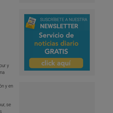
pur y
una
ón y en
ur, se
s