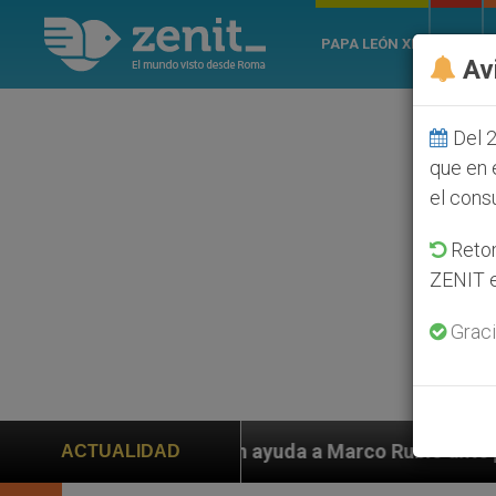
PAPA LEÓN XIV
ROMA
Av
Del 2
que en 
el cons
Retom
ZENIT e
Graci
iden ayuda a Marco Rubio ante persecución de colonos 
ACTUALIDAD