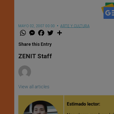
MAYO 02, 2007 00:00
ARTE Y CULTURA
W
M
F
T
S
h
e
a
w
h
a
s
c
i
a
t
s
e
t
r
Share this Entry
s
e
b
t
e
A
n
o
e
p
g
o
r
ZENIT Staff
p
e
k
r
View all articles