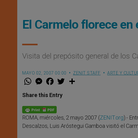
El Carmelo florece en 
Visita del prepósito general de los 
MAYO 02, 2007 00:00
ZENIT STAFF
ARTE Y CULTU
W
M
F
T
S
h
e
a
w
h
a
s
c
i
a
t
s
e
t
r
Share this Entry
s
e
b
t
e
A
n
o
e
p
g
o
r
p
e
k
ROMA, miércoles, 2 mayo 2007 (
ZENIT.org
).- En
r
Descalzos, Luis Aróstegui Gamboa visitó el Carm