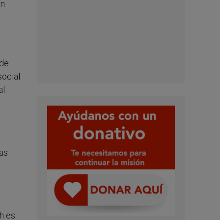
en
 de
ocial.
al
as
h es