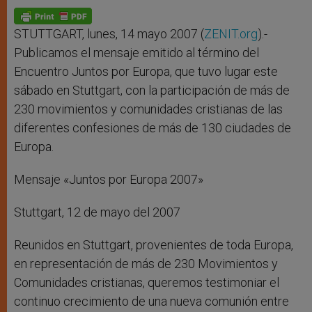
A
n
o
e
p
g
o
r
p
e
k
r
STUTTGART, lunes, 14 mayo 2007 (
ZENIT.org
).-
Publicamos el mensaje emitido al término del
Encuentro Juntos por Europa, que tuvo lugar este
sábado en Stuttgart, con la participación de más de
230 movimientos y comunidades cristianas de las
diferentes confesiones de más de 130 ciudades de
Europa.
Mensaje «Juntos por Europa 2007»
Stuttgart, 12 de mayo del 2007
Reunidos en Stuttgart, provenientes de toda Europa,
en representación de más de 230 Movimientos y
Comunidades cristianas, queremos testimoniar el
continuo crecimiento de una nueva comunión entre