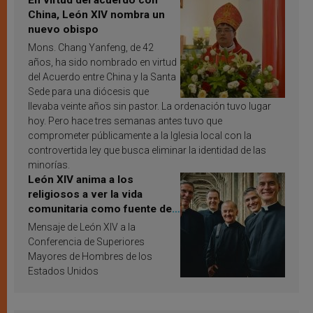
En virtud del acuerdo con
China, León XIV nombra un
nuevo obispo
Mons. Chang Yanfeng, de 42
años, ha sido nombrado en virtud
del Acuerdo entre China y la Santa
Sede para una diócesis que
llevaba veinte años sin pastor. La ordenación tuvo lugar
hoy. Pero hace tres semanas antes tuvo que
comprometer públicamente a la Iglesia local con la
controvertida ley que busca eliminar la identidad de las
minorías.
León XIV anima a los
religiosos a ver la vida
comunitaria como fuente de
inspiración y santificación
Mensaje de León XIV a la
Conferencia de Superiores
Mayores de Hombres de los
Estados Unidos