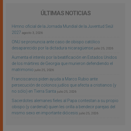
ÚLTIMAS NOTICIAS
Himno oficial de la Jornada Mundial de la Juventud Seúl
2027
agosto 3, 2026
ONU se pronuncia ante caso de obispo católico
desaparecido por la dictadura nicaragüense
julio 25, 2026
Aumenta el interés por la beatificación en Estados Unidos
de los mártires de Georgia que murieron defendiendo el
matrimonio
julio 25, 2026
Franciscanos piden ayuda a Marco Rubio ante
persecución de colonos judíos que afecta a cristianos (y
no sólo) en Tierra Santa
julio 25, 2026
Sacerdotes alemanes fieles al Papa contestan a su propio
obispo (y cardenal) quien les orilla a bendecir parejas del
mismo sexo en importante diócesis
julio 25, 2026