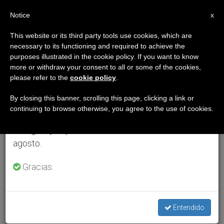
ES
Notice
×
x
Aviso importante
This website or its third party tools use cookies, which are
necessary to its functioning and required to achieve the
Del 27 de julio al 7 de agosto haremos la pausa
purposes illustrated in the cookie policy. If you want to know
anual, aprovechando que en el periodo de verano
more or withdraw your consent to all or some of the cookies,
please refer to the
cookie policy
.
se generan menos informaciones y también el
consumo de las mismas disminuye.
By closing this banner, scrolling this page, clicking a link or
continuing to browse otherwise, you agree to the use of cookies.
Retomamos el trabajo ordinario de las ediciones
en inglés y español de ZENIT el lunes 10 de
agosto.
Gracias.
Entendido