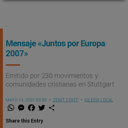
Mensaje «Juntos por Europa
2007»
Emitido por 230 movimientos y
comunidades cristianas en Stuttgart
MAYO 14, 2007 00:00
ZENIT STAFF
IGLESIA LOCAL
W
M
F
T
S
h
e
a
w
h
a
s
c
i
a
t
s
e
t
r
Share this Entry
s
e
b
t
e