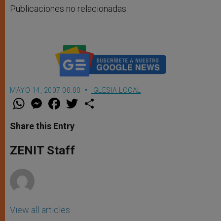
Publicaciones no relacionadas.
MAYO 14, 2007 00:00
IGLESIA LOCAL
W
M
F
T
S
h
e
a
w
h
a
s
c
i
a
t
s
e
t
r
Share this Entry
s
e
b
t
e
A
n
o
e
p
g
o
r
ZENIT Staff
p
e
k
r
View all articles