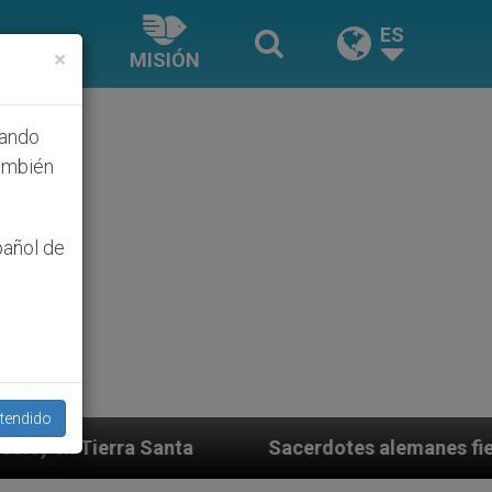
ES
×
MISIÓN
hando
ambién
pañol de
tendido
Sacerdotes alemanes fieles al Papa contestan a 