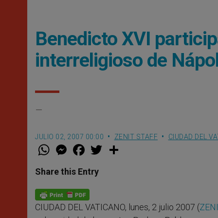
Benedicto XVI particip
interreligioso de Nápo
–
JULIO 02, 2007 00:00
ZENIT STAFF
CIUDAD DEL V
W
M
F
T
S
h
e
a
w
h
a
s
c
i
a
t
s
e
t
r
Share this Entry
s
e
b
t
e
A
n
o
e
p
g
o
r
p
e
k
CIUDAD DEL VATICANO, lunes, 2 julio 2007 (
ZENI
r