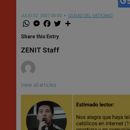
JULIO 02, 2007 00:00
CIUDAD DEL VATICANO
W
M
F
T
S
h
e
a
w
h
a
s
c
i
a
t
s
e
t
r
Share this Entry
s
e
b
t
e
A
n
o
e
p
g
o
r
ZENIT Staff
p
e
k
r
View all articles