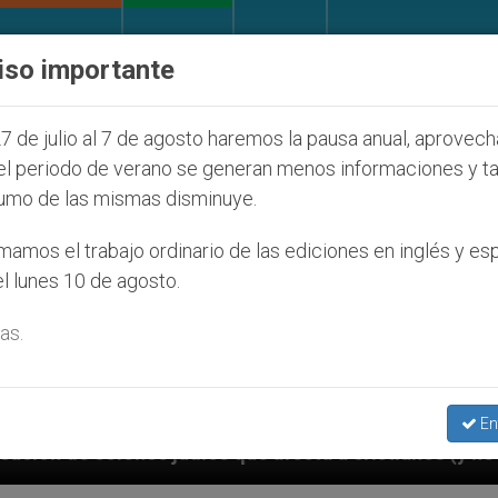
IGLESIA Y MUNDO
DOCUMENTOS
DONATIVOS
iso importante
7 de julio al 7 de agosto haremos la pausa anual, aprovec
el periodo de verano se generan menos informaciones y t
umo de las mismas disminuye.
amos el trabajo ordinario de las ediciones en inglés y es
l lunes 10 de agosto.
as.
En
 que afecta a cristianos (y no sólo) en Tierra Santa