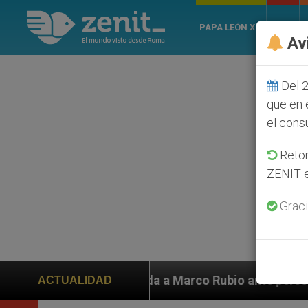
PAPA LEÓN XIV
ROMA
Av
Del 2
que en 
el cons
Retom
ZENIT e
Graci
yuda a Marco Rubio ante persecución de colonos judíos
ACTUALIDAD