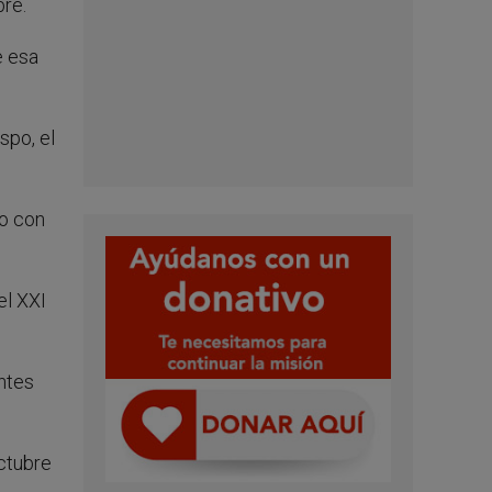
bre.
e esa
spo, el
ro con
el XXI
ntes
ctubre