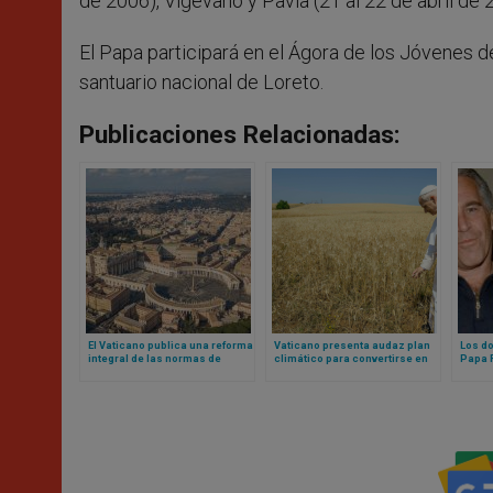
de 2006), Vigévano y Pavía (21 al 22 de abril de 
El Papa participará en el Ágora de los Jóvenes de
santuario nacional de Loreto.
Publicaciones Relacionadas:
El Vaticano publica una reforma
Vaticano presenta audaz plan
Los do
integral de las normas de
climático para convertirse en
Papa F
contratación pública para
primer Estado Carbono Neutral
sobre 
fortalecer la transparencia y la
del mundo
eficiencia