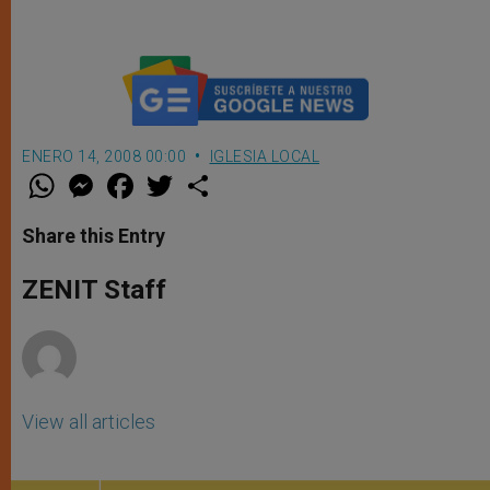
ENERO 14, 2008 00:00
IGLESIA LOCAL
W
M
F
T
S
h
e
a
w
h
a
s
c
i
a
t
s
e
t
r
Share this Entry
s
e
b
t
e
A
n
o
e
p
g
o
r
ZENIT Staff
p
e
k
r
View all articles