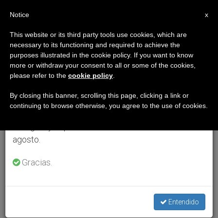
ES
Notice
×
x
Aviso importante
This website or its third party tools use cookies, which are
necessary to its functioning and required to achieve the
Del 27 de julio al 7 de agosto haremos la pausa
purposes illustrated in the cookie policy. If you want to know
anual, aprovechando que en el periodo de verano
more or withdraw your consent to all or some of the cookies,
please refer to the
cookie policy
.
se generan menos informaciones y también el
consumo de las mismas disminuye.
By closing this banner, scrolling this page, clicking a link or
continuing to browse otherwise, you agree to the use of cookies.
Retomamos el trabajo ordinario de las ediciones
en inglés y español de ZENIT el lunes 10 de
agosto.
Gracias.
Entendido