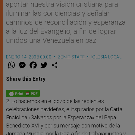
aportar nuestra visión cristiana para
iluminar las conciencias y señalar
caminos de reconciliación y esperanza
a la luz del Evangelio, a fin de lograr
unidos una Venezuela en paz.
ENERO 14, 2008 00:00
ZENIT STAFF
IGLESIA LOCAL
W
M
F
T
S
h
e
a
w
h
a
s
c
i
a
t
s
e
t
r
Share this Entry
s
e
b
t
e
A
n
o
e
p
g
o
r
p
e
k
r
2. Lo hacemos en el gozo de las recientes
celebraciones navideñas, e inspirados por la Carta
Encíclica «Salvados por la Esperanza» del Papa
Benedicto XVI y por su mensaje con motivo de la
Jornada Mundial por la Paz, a fin de trabajar juntos y