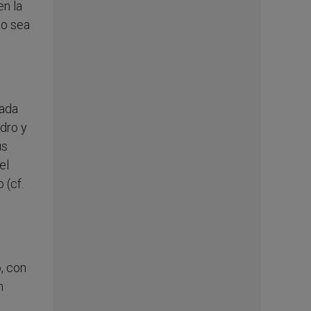
en la
mo sea
cada
edro y
us
el
 (cf.
, con
n