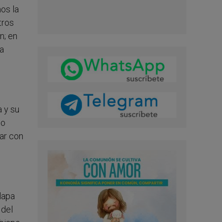
os la
tros
n; en
a
 y su
mo
nar con
lapa
 del