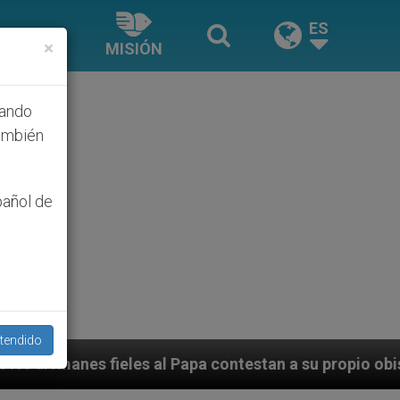
ES
×
MISIÓN
hando
ambién
pañol de
tendido
apa contestan a su propio obispo (y cardenal) quien le