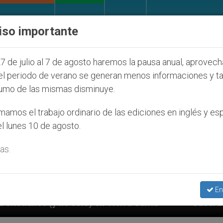
IGLESIA Y MUNDO
DOCUMENTOS
DONATIVOS
iso importante
7 de julio al 7 de agosto haremos la pausa anual, aprovec
el periodo de verano se generan menos informaciones y t
umo de las mismas disminuye.
amos el trabajo ordinario de las ediciones en inglés y es
l lunes 10 de agosto.
as.
En
n Tierra Santa
Sacerdotes alemanes fieles al P