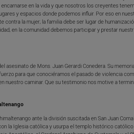
e encarnarse en la vida y que nosotros los creyentes tenem
lugares y espacios donde podemos influir. Por eso en nues
 contra la mujer; la familia debe ser lugar de humanizació
dad; en la comunidad debemos participar y prestar nuestr
s del asesinato de Mons. Juan Gerardi Conedera. Su memoria
esfuerzo para que conociéramos el pasado de violencia co
 en nuestro caminar. Que su testimonio nos motive a termi
maltenango
Chimaltenango ante la división suscitada en San Juan Coma
n la Iglesia católica y usurpa el templo histórico católico