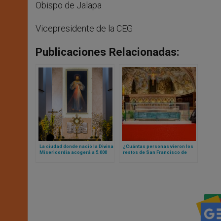
Obispo de Jalapa
Vicepresidente de la CEG
Publicaciones Relacionadas:
La ciudad donde nació la Divina
¿Cuántas personas vieron los
Misericordia acogerá a 5.000
restos de San Francisco de
peregrinos de todo el mundo
Asís en mes concluido de
exposición de sus restos
mortales?