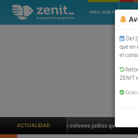
PAPA LEÓN XIV
ROMA
Av
Del 2
que en 
el cons
Retom
ZENIT e
Graci
e colonos judíos que afecta a cristianos (y no sólo) e
ACTUALIDAD