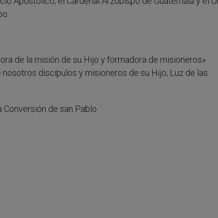
cio Apostólico, el Cardenal Arzobispo de Guatemala y el 
po.
adora de la misión de su Hijo y formadora de misioneros»
osotros discípulos y misioneros de su Hijo, Luz de las
a Conversión de san Pablo