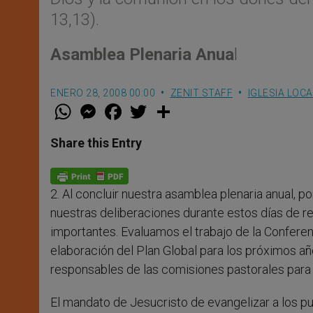
13,13).
Asamblea Plenaria Anua
l
ENERO 28, 2008 00:00
ZENIT STAFF
IGLESIA LOCA
W
M
F
T
S
h
e
a
w
h
a
s
c
i
a
t
s
e
t
r
Share this Entry
s
e
b
t
e
A
n
o
e
p
g
o
r
p
e
k
2. Al concluir nuestra asamblea plenaria anual,
r
nuestras deliberaciones durante estos días de r
importantes. Evaluamos el trabajo de la Confere
elaboración del Plan Global para los próximos añ
responsables de las comisiones pastorales para
El mandato de Jesucristo de evangelizar a los p