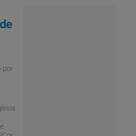
 de
o por
lesia
de
(2Cor