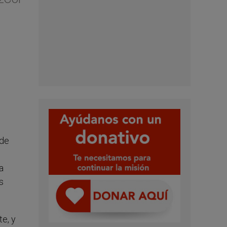
 de
s
a
s
e, y