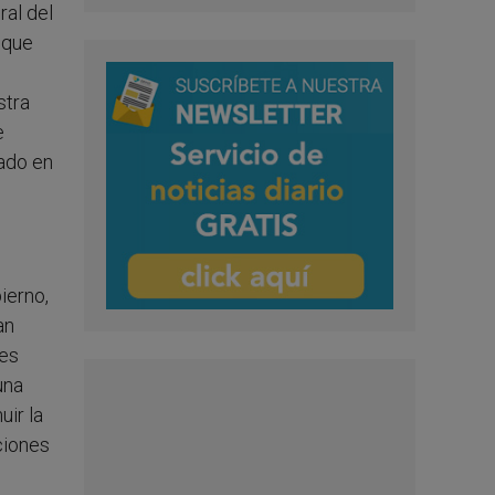
al del
 que
stra
e
iado en
ierno,
an
Les
una
uir la
ciones