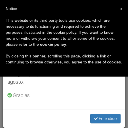
ES
Notice
×
x
Aviso importante
This website or its third party tools use cookies, which are
necessary to its functioning and required to achieve the
Del 27 de julio al 7 de agosto haremos la pausa
purposes illustrated in the cookie policy. If you want to know
anual, aprovechando que en el periodo de verano
more or withdraw your consent to all or some of the cookies,
please refer to the
cookie policy
.
se generan menos informaciones y también el
consumo de las mismas disminuye.
By closing this banner, scrolling this page, clicking a link or
continuing to browse otherwise, you agree to the use of cookies.
Retomamos el trabajo ordinario de las ediciones
en inglés y español de ZENIT el lunes 10 de
agosto.
Gracias.
Entendido