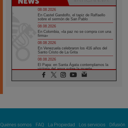
08.08.2026
En Castel Gandolfo, el tapiz de Raffaello
sobre el sermón de San Pablo
08.08.2026
En Colombia, «la paz no se compra con una
firma»
08.08.2026
En Venezuela celebraron los 416 años del
Santo Cristo de La Grita
08.08.2026
El Papa: en Santa Ágata contemplamos la
victoria del amor sobre la muerte
08.08.2026
León XIV visitará el Santuario de la Madre
del Buen Consejo de Genazzano
07.08.2026
Filipinas: el Vicariato Apostólico de Calapán
se convierte en diócesis
07.08.2026
Honduras: Los desplazados invisibles de una
crisis olvidada
Quiénes somos
FAQ
La Propiedad
Los servicios
Difusión
07.08.2026