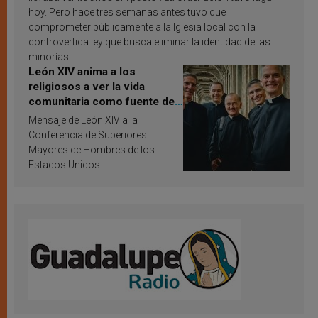
hoy. Pero hace tres semanas antes tuvo que
comprometer públicamente a la Iglesia local con la
controvertida ley que busca eliminar la identidad de las
minorías.
León XIV anima a los
religiosos a ver la vida
comunitaria como fuente de
inspiración y santificación
Mensaje de León XIV a la
Conferencia de Superiores
Mayores de Hombres de los
Estados Unidos