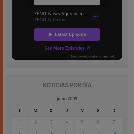
NOTICIAS POR DÍA
junio 2009
L
M
X
J
V
S
D
1
2
3
4
5
6
7
8
9
10
11
12
13
14