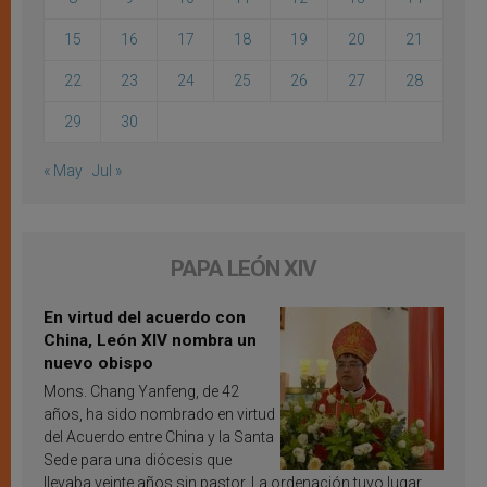
15
16
17
18
19
20
21
22
23
24
25
26
27
28
29
30
« May
Jul »
PAPA LEÓN XIV
En virtud del acuerdo con
China, León XIV nombra un
nuevo obispo
Mons. Chang Yanfeng, de 42
años, ha sido nombrado en virtud
del Acuerdo entre China y la Santa
Sede para una diócesis que
llevaba veinte años sin pastor. La ordenación tuvo lugar