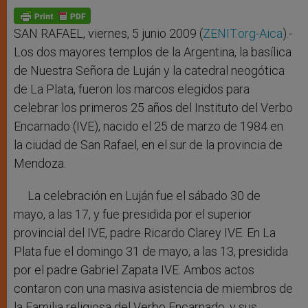
A
n
o
e
p
g
o
r
p
e
k
r
SAN RAFAEL, viernes, 5 junio 2009 (
ZENIT.org-
Aica
).-
Los dos mayores templos de la Argentina, la basílica
de Nuestra Señora de Luján y la catedral neogótica
de La Plata, fueron los marcos elegidos para
celebrar los primeros 25 años del Instituto del Verbo
Encarnado (IVE), nacido el 25 de marzo de 1984 en
la ciudad de San Rafael, en el sur de la provincia de
Mendoza.
La celebración en Luján fue el sábado 30 de
mayo, a las 17, y fue presidida por el superior
provincial del IVE, padre Ricardo Clarey IVE. En La
Plata fue el domingo 31 de mayo, a las 13, presidida
por el padre Gabriel Zapata IVE. Ambos actos
contaron con una masiva asistencia de miembros de
la Familia religiosa del Verbo Encarnado, y sus