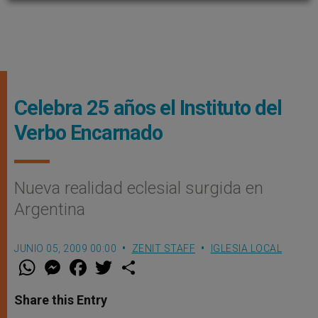
Celebra 25 años el Instituto del
Verbo Encarnado
Nueva realidad eclesial surgida en
Argentina
JUNIO 05, 2009 00:00
ZENIT STAFF
IGLESIA LOCAL
W
M
F
T
S
h
e
a
w
h
a
s
c
i
a
t
s
e
t
r
Share this Entry
s
e
b
t
e