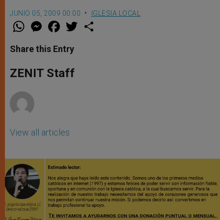
JUNIO 05, 2009 00:00
IGLESIA LOCAL
W
M
F
T
S
h
e
a
w
h
a
s
c
i
a
t
s
e
t
r
Share this Entry
s
e
b
t
e
A
n
o
e
p
g
o
r
ZENIT Staff
p
e
k
r
View all articles