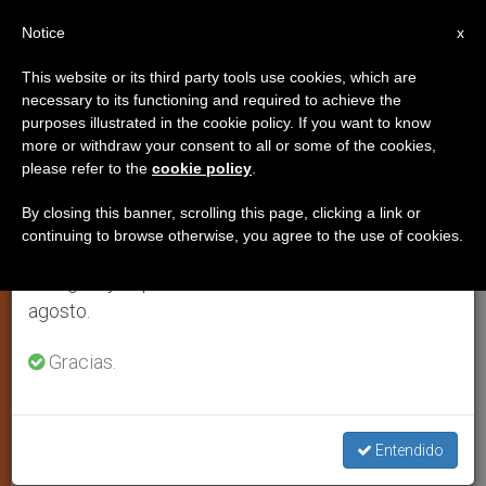
ES
Notice
×
x
Aviso importante
This website or its third party tools use cookies, which are
necessary to its functioning and required to achieve the
Del 27 de julio al 7 de agosto haremos la pausa
purposes illustrated in the cookie policy. If you want to know
Evangelio del domingo:
anual, aprovechando que en el periodo de verano
more or withdraw your consent to all or some of the cookies,
please refer to the
cookie policy
.
se generan menos informaciones y también el
Levantarse de la muerte
consumo de las mismas disminuye.
By closing this banner, scrolling this page, clicking a link or
continuing to browse otherwise, you agree to the use of cookies.
Retomamos el trabajo ordinario de las ediciones
Por monseñor Jesús Sanz Montes,
en inglés y español de ZENIT el lunes 10 de
ofm, obispo de Huesca y de Jaca
agosto.
JUNIO 27, 2009 00:00
ZENIT STAFF
ESPIRITUALIDAD
Gracias.
W
M
F
T
S
h
e
a
w
h
a
s
c
i
a
t
s
e
t
r
Share this Entry
s
e
b
t
e
Entendido
A
n
o
e
p
g
o
r