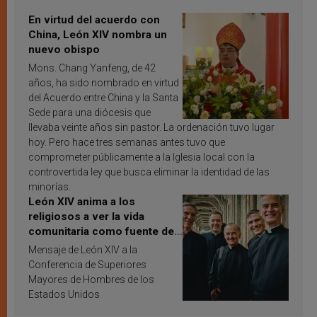
En virtud del acuerdo con
China, León XIV nombra un
nuevo obispo
Mons. Chang Yanfeng, de 42
años, ha sido nombrado en virtud
del Acuerdo entre China y la Santa
Sede para una diócesis que
llevaba veinte años sin pastor. La ordenación tuvo lugar
hoy. Pero hace tres semanas antes tuvo que
comprometer públicamente a la Iglesia local con la
controvertida ley que busca eliminar la identidad de las
minorías.
León XIV anima a los
religiosos a ver la vida
comunitaria como fuente de
inspiración y santificación
Mensaje de León XIV a la
Conferencia de Superiores
Mayores de Hombres de los
Estados Unidos