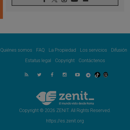
05.08.2026
Venezuela, Padre Pagniello: "En medio del
dolor, una Iglesia que no se rinde"
05.08.2026
La Fuerza del "Círculo de Héroes" con el
Papa en la Audiencia General
05.08.2026
Nuncio en Ucrania: Preocupa escuchar a
quienes bendicen la guerra
Quiénes somos
FAQ
La Propiedad
Los servicios
Difusión
05.08.2026
Estatus legal
Copyright
Contáctenos
Ucrania: Ataque masivo en Kyiv durante la
noche
05.08.2026
Colombo: "La visita del Papa a Argentina
llevará un mensaje de paz y dignidad
humana"
05.08.2026
Iglesia en Uruguay: la visita del Papa
fortalecerá la fe y la esperanza
Copyright © 2026 ZENIT. All Rights Reserved.
https://es.zenit.org