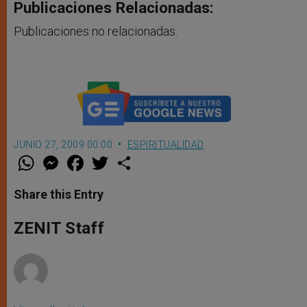
Publicaciones Relacionadas:
Publicaciones no relacionadas.
JUNIO 27, 2009 00:00
ESPIRITUALIDAD
W
M
F
T
S
h
e
a
w
h
a
s
c
i
a
t
s
e
t
r
Share this Entry
s
e
b
t
e
A
n
o
e
p
g
o
r
ZENIT Staff
p
e
k
r