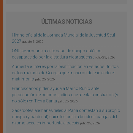
ÚLTIMAS NOTICIAS
Himno oficial de la Jornada Mundial de la Juventud Seúl
2027
agosto 3, 2026
ONU se pronuncia ante caso de obispo católico
desaparecido por la dictadura nicaragüense
julio 25, 2026
Aumenta el interés por la beatificación en Estados Unidos
de los mártires de Georgia que murieron defendiendo el
matrimonio
julio 25, 2026
Franciscanos piden ayuda a Marco Rubio ante
persecución de colonos judíos que afecta a cristianos (y
no sólo) en Tierra Santa
julio 25, 2026
Sacerdotes alemanes fieles al Papa contestan a su propio
obispo (y cardenal) quien les orilla a bendecir parejas del
mismo sexo en importante diócesis
julio 25, 2026