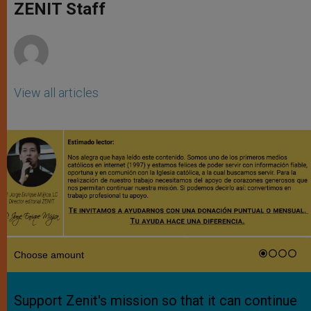
p
g
o
r
ZENIT Staff
p
e
k
r
View all articles