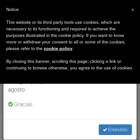
ES
Notice
×
x
Aviso importante
This website or its third party tools use cookies, which are
necessary to its functioning and required to achieve the
Del 27 de julio al 7 de agosto haremos la pausa
purposes illustrated in the cookie policy. If you want to know
anual, aprovechando que en el periodo de verano
more or withdraw your consent to all or some of the cookies,
please refer to the
cookie policy
.
se generan menos informaciones y también el
consumo de las mismas disminuye.
By closing this banner, scrolling this page, clicking a link or
continuing to browse otherwise, you agree to the use of cookies.
Retomamos el trabajo ordinario de las ediciones
en inglés y español de ZENIT el lunes 10 de
agosto.
Gracias.
Entendido