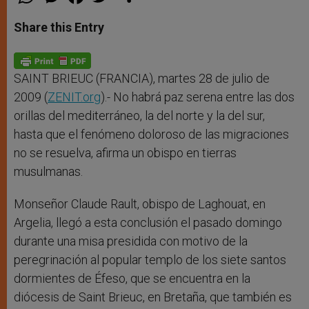
h
e
a
w
h
a
s
c
i
a
t
s
e
t
r
Share this Entry
s
e
b
t
e
A
n
o
e
p
g
o
r
p
e
k
r
SAINT BRIEUC (FRANCIA), martes 28 de julio de
2009 (
ZENIT.org
).- No habrá paz serena entre las dos
orillas del mediterráneo, la del norte y la del sur,
hasta que el fenómeno doloroso de las migraciones
no se resuelva, afirma un obispo en tierras
musulmanas.
Monseñor Claude Rault, obispo de Laghouat, en
Argelia, llegó a esta conclusión el pasado domingo
durante una misa presidida con motivo de la
peregrinación al popular templo de los siete santos
dormientes de Éfeso, que se encuentra en la
diócesis de Saint Brieuc, en Bretaña, que también es