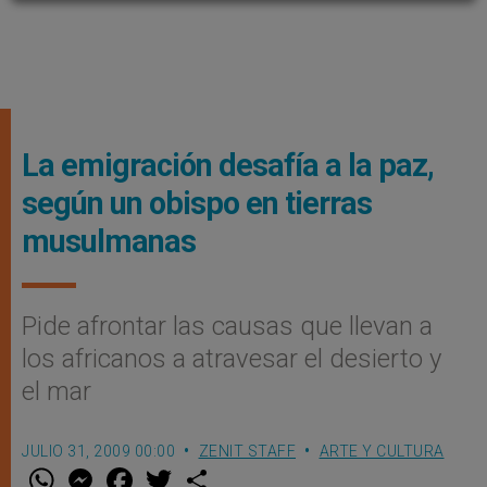
La emigración desafía a la paz,
según un obispo en tierras
musulmanas
Pide afrontar las causas que llevan a
los africanos a atravesar el desierto y
el mar
JULIO 31, 2009 00:00
ZENIT STAFF
ARTE Y CULTURA
W
M
F
T
S