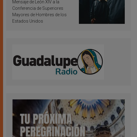
inspiración y santificación
Mensaje de León XIV a la
Conferencia de Superiores
Mayores de Hombres de los
Estados Unidos