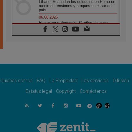
Líbano: Reanudan los coloquios en Roma en
medio de tensiones y ataques en el sur del
país
06.08.2026
Hiroshima y Nagasaki, 81 años después.
Comienzan "Diez Días Oración por la Paz"
06.08.2026
Pizzaballa en Asís: los cristianos quieren
paz
06.08.2026
Sturla: La visita de León XIV será una buena
noticia para todo el Uruguay
06.08.2026
León XIV: La revolución del Evangelio
derriba los muros que separan
Quiénes somos
FAQ
La Propiedad
Los servicios
Difusión
06.08.2026
Estatus legal
Copyright
Contáctenos
La Iglesia en Ceuta: caridad y esperanza
frente al drama migratorio
06.08.2026
La visita del Papa a Perú será un tiempo de
gracia reconciliación y esperanza
06.08.2026
Cardenal Rossi: "La llegada del Papa León a
Argentina es un homenaje a Francisco"