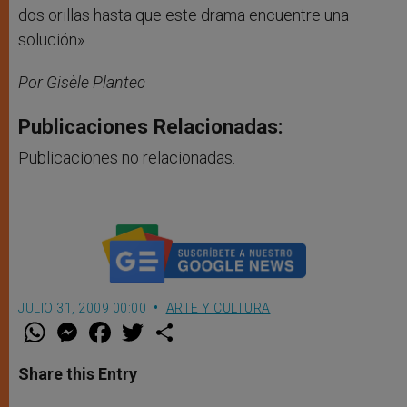
dos orillas hasta que este drama encuentre una
solución».
Por Gisèle Plantec
Publicaciones Relacionadas:
Publicaciones no relacionadas.
JULIO 31, 2009 00:00
ARTE Y CULTURA
W
M
F
T
S
h
e
a
w
h
a
s
c
i
a
t
s
e
t
r
Share this Entry
s
e
b
t
e
A
n
o
e