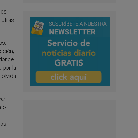
nos
 otras.
os;
cción,
 donde
 por la
 olvida
ean
omo
los