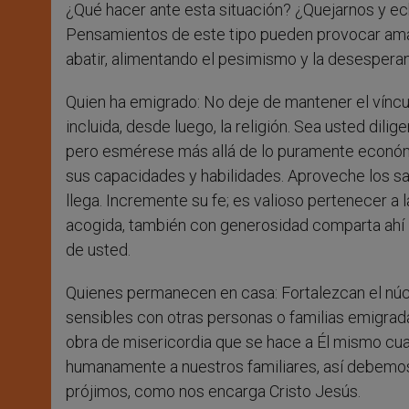
¿Qué hacer ante esta situación? ¿Quejarnos y ech
Pensamientos de este tipo pueden provocar amar
abatir, alimentando el pesimismo y la desespera
Quien ha emigrado: No deje de mantener el vínculo
incluida, desde luego, la religión. Sea usted dil
pero esmérese más allá de lo puramente económi
sus capacidades y habilidades. Aproveche los 
llega. Incremente su fe; es valioso pertenecer a 
acogida, también con generosidad comparta ahí l
de usted.
Quienes permanecen en casa: Fortalezcan el núcleo
sensibles con otras personas o familias emigra
obra de misericordia que se hace a Él mismo cua
humanamente a nuestros familiares, así debemos
prójimos, como nos encarga Cristo Jesús.