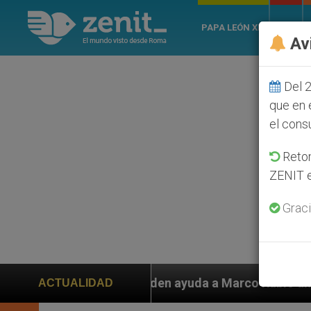
PAPA LEÓN XIV
ROMA
Av
Del 2
que en 
el cons
Retom
ZENIT e
Graci
s piden ayuda a Marco Rubio ante persecución de colon
ACTUALIDAD