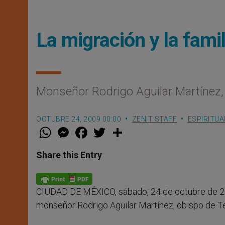
La migración y la famil
Monseñor Rodrigo Aguilar Martínez,
OCTUBRE 24, 2009 00:00
ZENIT STAFF
ESPIRITUA
W
M
F
T
S
h
e
a
w
h
a
s
c
i
a
t
s
e
t
r
Share this Entry
s
e
b
t
e
A
n
o
e
p
g
o
r
p
e
k
CIUDAD DE MÉXICO, sábado, 24 de octubre de 2
r
monseñor Rodrigo Aguilar Martínez, obispo de Te