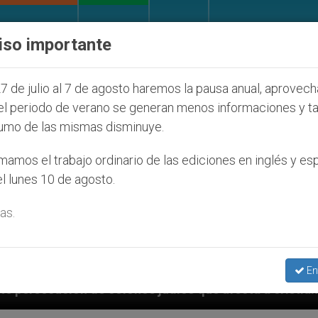
IGLESIA Y MUNDO
DOCUMENTOS
DONATIVOS
iso importante
7 de julio al 7 de agosto haremos la pausa anual, aprovec
el periodo de verano se generan menos informaciones y t
umo de las mismas disminuye.
amos el trabajo ordinario de las ediciones en inglés y es
l lunes 10 de agosto.
as.
En
os judíos que afecta a cristianos (y no sólo) en Tier