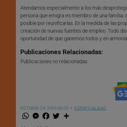
Atendamos especialmente a los más desprotegid
persona que emigra es miembro de una familia; qu
posible por reunificarlas. En la medida de las p
creación de nuevas fuentes de empleo. Todo dis
oportunidad de que ganemos todos y en armonía. L
Publicaciones Relacionadas:
Publicaciones no relacionadas.
OCTUBRE 24, 2009 00:00
ESPIRITUALIDAD
W
M
F
T
S
h
e
a
w
h
a
s
c
i
a