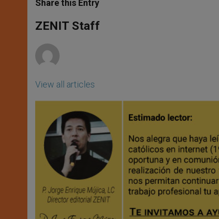
t
s
e
t
r
Share this Entry
s
e
b
t
e
A
n
o
e
p
g
o
r
ZENIT Staff
p
e
k
r
View all articles