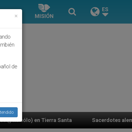
ES
×
MISIÓN
hando
ambién
pañol de
tendido
ra Santa
Sacerdotes alemanes fieles al Papa con