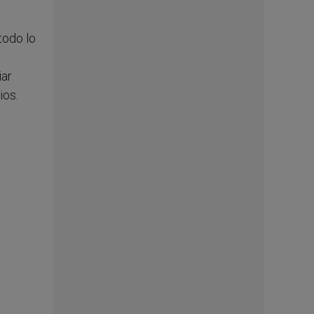
todo lo
iar
ios.