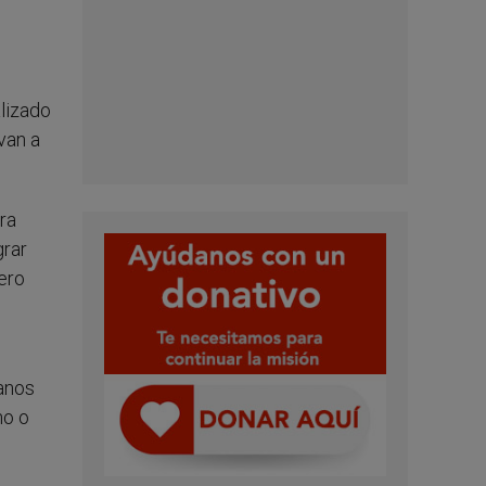
lizado
van a
ra
grar
pero
canos
no o